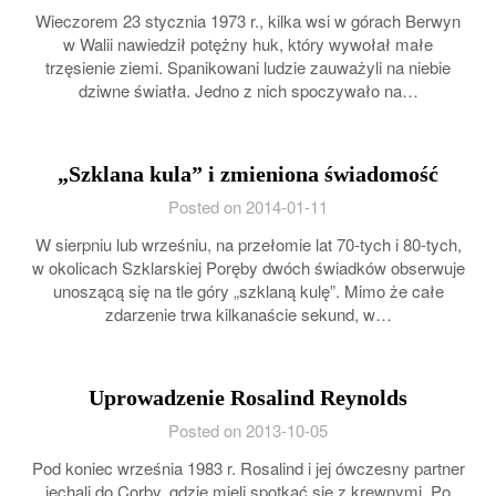
Wieczorem 23 stycznia 1973 r., kilka wsi w górach Berwyn
w Walii nawiedził potężny huk, który wywołał małe
trzęsienie ziemi. Spanikowani ludzie zauważyli na niebie
dziwne światła. Jedno z nich spoczywało na…
„Szklana kula” i zmieniona świadomość
Posted on 2014-01-11
W sierpniu lub wrześniu, na przełomie lat 70-tych i 80-tych,
w okolicach Szklarskiej Poręby dwóch świadków obserwuje
unoszącą się na tle góry „szklaną kulę”. Mimo że całe
zdarzenie trwa kilkanaście sekund, w…
Uprowadzenie Rosalind Reynolds
Posted on 2013-10-05
Pod koniec września 1983 r. Rosalind i jej ówczesny partner
jechali do Corby, gdzie mieli spotkać się z krewnymi. Po