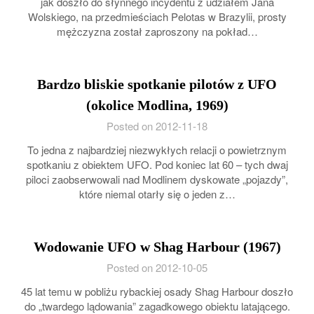
jak doszło do słynnego incydentu z udziałem Jana
Wolskiego, na przedmieściach Pelotas w Brazylii, prosty
mężczyzna został zaproszony na pokład…
Bardzo bliskie spotkanie pilotów z UFO
(okolice Modlina, 1969)
Posted on 2012-11-18
To jedna z najbardziej niezwykłych relacji o powietrznym
spotkaniu z obiektem UFO. Pod koniec lat 60 – tych dwaj
piloci zaobserwowali nad Modlinem dyskowate „pojazdy”,
które niemal otarły się o jeden z…
Wodowanie UFO w Shag Harbour (1967)
Posted on 2012-10-05
45 lat temu w pobliżu rybackiej osady Shag Harbour doszło
do „twardego lądowania” zagadkowego obiektu latającego.