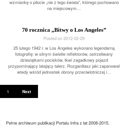
wzmiankę o pilocie „nie z tego świata”, którego pochowano
na miejscowym…
70 rocznica „Bitwy o Los Angeles”
Posted on 2012-02-29
25 lutego 1942 r. w Los Angeles wykonano legendarną
fotografię: w silnym świetle reflektorów, ostrzeliwany
dziesiątkami pocisków, tkwi zagadkowy pojazd
przypominający latający talerz. Rozgardiasz jaki zapanował
wtedy wśród jednostek obrony przeciwlotniczej i…
1
Next
Pełne archiwum publikacji Portalu Infra z lat 2008-2015.