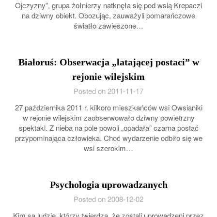
Ojczyzny”, grupa żołnierzy natknęła się pod wsią Krepaczi
na dziwny obiekt. Obozując, zauważyli pomarańczowe
światło zawieszone…
Białoruś: Obserwacja „latającej postaci” w
rejonie wilejskim
Posted on 2011-11-17
27 października 2011 r. kilkoro mieszkańców wsi Owsianiki
w rejonie wilejskim zaobserwowało dziwny powietrzny
spektakl. Z nieba na pole powoli „opadała” czarna postać
przypominająca człowieka. Choć wydarzenie odbiło się we
wsi szerokim…
Psychologia uprowadzanych
Posted on 2008-12-02
Kim są ludzie, którzy twierdzą, że zostali uprowadzeni przez