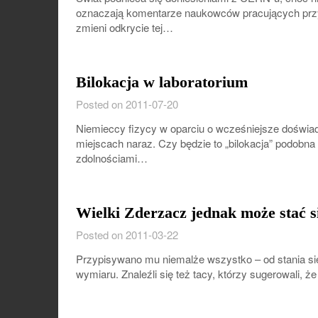
oznaczają komentarze naukowców pracujących przy
zmieni odkrycie tej…
Bilokacja w laboratorium
Posted on 2011-07-20
Niemieccy fizycy w oparciu o wcześniejsze doświad
miejscach naraz. Czy będzie to „bilokacja” podobna
zdolnościami…
Wielki Zderzacz jednak może stać 
Posted on 2011-03-22
Przypisywano mu niemalże wszystko – od stania si
wymiaru. Znaleźli się też tacy, którzy sugerowali, 