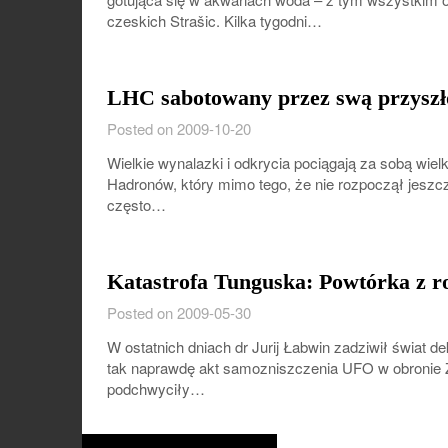
czeskich Strašic. Kilka tygodni…
LHC sabotowany przez swą przyszł
Posted on 2009-10-20
Wielkie wynalazki i odkrycia pociągają za sobą wie
Hadronów, który mimo tego, że nie rozpoczął jeszcze
często…
Katastrofa Tunguska: Powtórka z r
Posted on 2009-05-30
W ostatnich dniach dr Jurij Łabwin zadziwił świat de
tak naprawdę akt samozniszczenia UFO w obronie Z
podchwyciły…