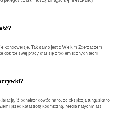
ość?
lkie kontrowersje. Tak samo jest z Wielkim Zderzaczem
 dobrze swej pracy stał się źródłem licznych teorii,
ozrywki?
klaracją, iż odnalazł dowód na to, że eksplozja tunguska to
iemi przed katastrofą kosmiczną. Media natychmiast