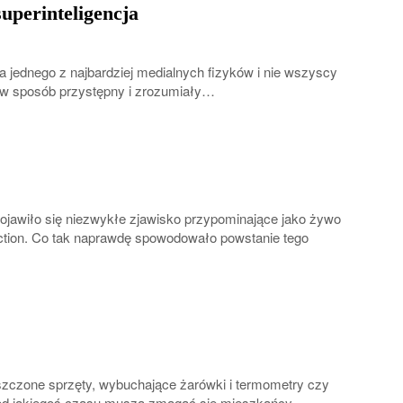
uperinteligencja
 jednego z najbardziej medialnych fizyków i nie wszyscy
 – w sposób przystępny i zrozumiały…
pojawiło się niezwykłe zjawisko przypominające jako żywo
fiction. Co tak naprawdę spowodowało powstanie tego
szczone sprzęty, wybuchające żarówki i termometry czy
 od jakiegoś czasu muszą zmagać się mieszkańcy