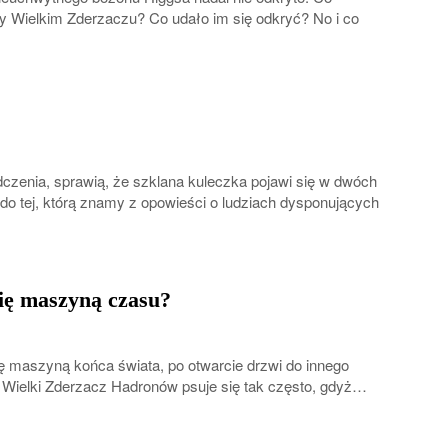
 Wielkim Zderzaczu? Co udało im się odkryć? No i co
czenia, sprawią, że szklana kuleczka pojawi się w dwóch
 do tej, którą znamy z opowieści o ludziach dysponujących
się maszyną czasu?
ę maszyną końca świata, po otwarcie drzwi do innego
że Wielki Zderzacz Hadronów psuje się tak często, gdyż…