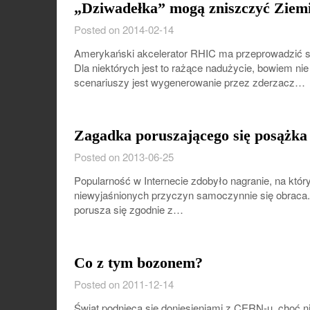
„Dziwadełka” mogą zniszczyć Ziem
Posted on 2014-02-14
Amerykański akcelerator RHIC ma przeprowadzić sz
Dla niektórych jest to rażące nadużycie, bowiem n
scenariuszy jest wygenerowanie przez zderzacz…
Zagadka poruszającego się posążka
Posted on 2013-06-25
Popularność w Internecie zdobyło nagranie, na kt
niewyjaśnionych przyczyn samoczynnie się obraca. 
porusza się zgodnie z…
Co z tym bozonem?
Posted on 2011-12-14
Świat podnieca się doniesieniami z CERN-u, choć n