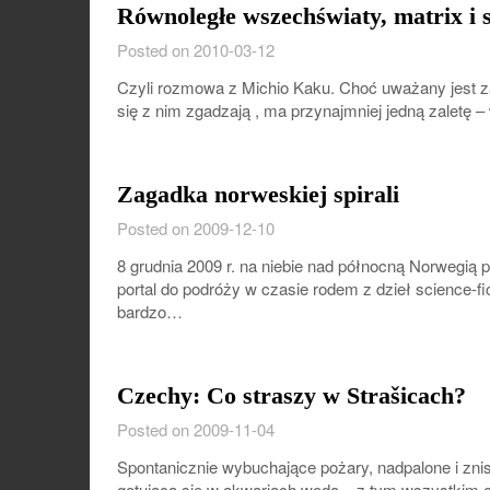
Równoległe wszechświaty, matrix i s
Posted on 2010-03-12
Czyli rozmowa z Michio Kaku. Choć uważany jest za
się z nim zgadzają , ma przynajmniej jedną zaletę
Zagadka norweskiej spirali
Posted on 2009-12-10
8 grudnia 2009 r. na niebie nad północną Norwegią 
portal do podróży w czasie rodem z dzieł science-
bardzo…
Czechy: Co straszy w Strašicach?
Posted on 2009-11-04
Spontanicznie wybuchające pożary, nadpalone i zni
gotująca się w akwariach woda – z tym wszystkim