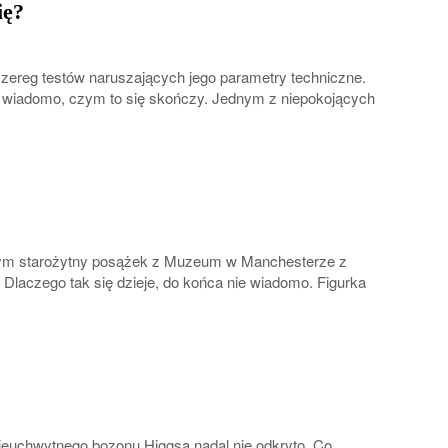
ię?
ereg testów naruszających jego parametry techniczne.
ie wiadomo, czym to się skończy. Jednym z niepokojących
órym starożytny posążek z Muzeum w Manchesterze z
Dlaczego tak się dzieje, do końca nie wiadomo. Figurka
ieuchwytnego bozonu Higgsa nadal nie odkryto. Co