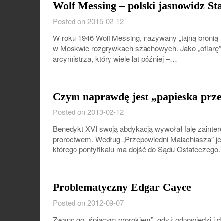
Wolf Messing – polski jasnowidz Sta
Posted on 2015-02-12
W roku 1946 Wolf Messing, nazywany „tajną bronią 
w Moskwie rozgrywkach szachowych. Jako „ofiar
arcymistrza, który wiele lat później –…
Czym naprawdę jest „papieska prz
Posted on 2013-02-12
Benedykt XVI swoją abdykacją wywołał falę zaint
proroctwem. Według „Przepowiedni Malachiasza” je
którego pontyfikatu ma dojść do Sądu Ostateczeg
Problematyczny Edgar Cayce
Posted on 2012-09-07
Zwano go „śpiącym prorokiem”, gdyż odpowiedzi i d