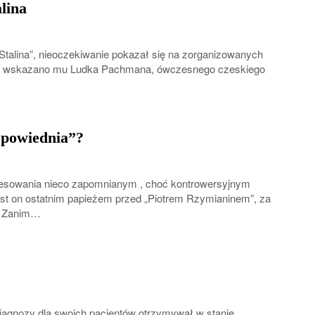
lina
Stalina”, nieoczekiwanie pokazał się na zorganizowanych
ę” wskazano mu Ludka Pachmana, ówczesnego czeskiego
epowiednia”?
eresowania nieco zapomnianym , choć kontrowersyjnym
st on ostatnim papieżem przed „Piotrem Rzymianinem”, za
o. Zanim…
iagnozy dla swoich pacjentów otrzymywał w stanie