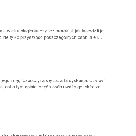
 wielka blagierka czy też prorokini, jak twierdzili jej
ć nie tylko przyszłość poszczególnych osób, ale i…
ego imię, rozpoczyna się zażarta dyskusja. Czy był
k jest o tym opinia, część osób uważa go także za…
mu ojcu chrzestnemu, miejscowemu duchownemu