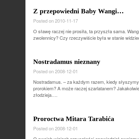
Z przepowiedni Baby Wangi…
Posted on 2010-11-17
O sławę raczej nie prosiła, ta przyszła sama. Wanga –
zwolennicy? Czy rzeczywiście była w stanie widzie
Nostradamus nieznany
Posted on 2008-12-01
Nostradamus. – za każdym razem, kiedy słyszymy j
prorokiem? A może raczej szarlatanem? Jakakolwie
złodzieja….
Proroctwa Mitara Tarabića
Posted on 2008-12-01
O swoich wizjach przyszłości opowiedział swoje