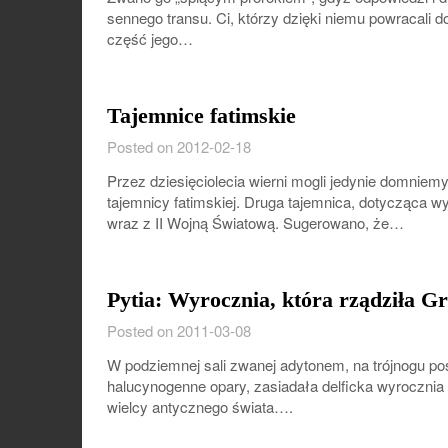
sennego transu. Ci, którzy dzięki niemu powracali d
część jego…
Tajemnice fatimskie
Posted on 2012-02-18
Przez dziesięciolecia wierni mogli jedynie domniemy
tajemnicy fatimskiej. Druga tajemnica, dotycząca wy
wraz z II Wojną Światową. Sugerowano, że…
Pytia: Wyrocznia, która rządziła Gr
Posted on 2011-03-08
W podziemnej sali zwanej adytonem, na trójnogu po
halucynogenne opary, zasiadała delficka wyrocznia zw
wielcy antycznego świata….