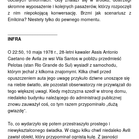
skromne wyposażenie i kolejnych pasażerów, którzy rozpoczęli
z nim niepokojącą konwersację. Brzmi jak scenariusz z
Emlicina? Niestety tylko do pewnego momentu.
____________________
INFRA
O 22:50, 10 maja 1978 r., 28-letni kawaler Assis Antonio
Caetano de Avila ze wsi Vila Santos w pobliżu przedmieść
Pelotas (stan Rio Grande do Sul) wysiadł z samochodu,
którym jechał z kilkoma znajomymi. Kilka chwil przed
opuszczeniem auta jego uwagę przykuło dziwne unoszące się
na niebie światło, ale pozostali obserwatorzy nie przywiązali do
tego większej uwagi. Kiedy mężczyzna szedł w stronę domu,
niedaleko budynku należącego do administracji publicznej
znowu zauważył coś, co tym razem przypominało „dużą
gwiazdę”.
To, co wydarzyło się potem przestraszyło prostego i
niewykształconego świadka. W ciągu kilku chwil niedaleko Avili
zawisł obiekt, który przypominał ognistą kulę. Z jasności