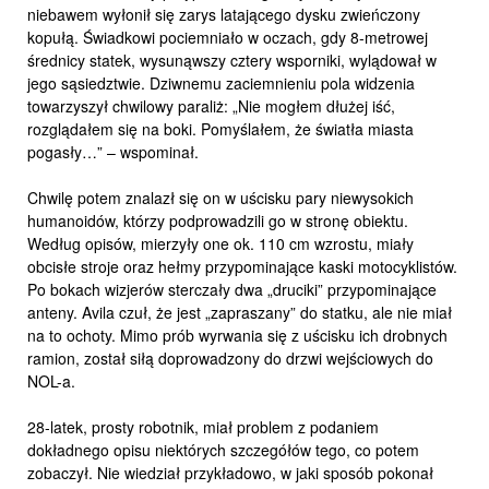
niebawem wyłonił się zarys latającego dysku zwieńczony
kopułą. Świadkowi pociemniało w oczach, gdy 8-metrowej
średnicy statek, wysunąwszy cztery wsporniki, wylądował w
jego sąsiedztwie. Dziwnemu zaciemnieniu pola widzenia
towarzyszył chwilowy paraliż: „Nie mogłem dłużej iść,
rozglądałem się na boki. Pomyślałem, że światła miasta
pogasły…” – wspominał.
Chwilę potem znalazł się on w uścisku pary niewysokich
humanoidów, którzy podprowadzili go w stronę obiektu.
Według opisów, mierzyły one ok. 110 cm wzrostu, miały
obcisłe stroje oraz hełmy przypominające kaski motocyklistów.
Po bokach wizjerów sterczały dwa „druciki” przypominające
anteny. Avila czuł, że jest „zapraszany” do statku, ale nie miał
na to ochoty. Mimo prób wyrwania się z uścisku ich drobnych
ramion, został siłą doprowadzony do drzwi wejściowych do
NOL-a.
28-latek, prosty robotnik, miał problem z podaniem
dokładnego opisu niektórych szczegółów tego, co potem
zobaczył. Nie wiedział przykładowo, w jaki sposób pokonał