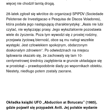
więcej nie chodził tamtą drogą.
28-latek zgłosił się wkrótce do organizacji SPIPDV (Sociedade
Pelotense de Investigacao e Pesquisa de Discos Voladores),
która podała jego następującą charakterystykę: „Assis nie lubi
czytać, nie wyłączając prasy. Jego wykształcenie pozostawia
wiele do życzenia. Poza tym wywodzi się z prostej rodziny,
przejawia życiową bierność, obce są mu nałogi wszelkie
występki. Jest człowiekiem spokojnym, obdarzonym
doskonałym zdrowiem”. Po odwiedzinach na miejscu
lądowania okazało się, że zachowały się tam 10-
centymetrowej średnicy zagłębienia w gruncie układające się
w prostokąt – prawdopodobnie ślady po wspornikach obiektu.
Niestety, niedługo potem zostały zaorane.
Okładka książki UFO „Abduction at Botucatu” (1985),
gdzie pojawił się przypadek Avili. Jej polskie wydanie