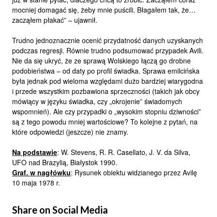
mocniej domagać się, żeby mnie puścili. Błagałem tak, że…
zacząłem płakać” – ujawnił.
Trudno jednoznacznie ocenić przydatność danych uzyskanych
podczas regresji. Równie trudno podsumować przypadek Avili.
Nie da się ukryć, że ze sprawą Wolskiego łączą go drobne
podobieństwa – od daty po profil świadka. Sprawa emilcińska
była jednak pod wieloma względami dużo bardziej wiarygodna
i przede wszystkim pozbawiona sprzeczności (takich jak obcy
mówiący w języku świadka, czy „okrojenie” świadomych
wspomnień). Ale czy przypadki o „wysokim stopniu dziwności”
są z tego powodu mniej wartościowe? To kolejne z pytań, na
które odpowiedzi (jeszcze) nie znamy.
Na podstawie
: W. Stevens, R. R. Casellato, J. V. da Silva,
UFO nad Brazylią, Białystok 1990.
Graf.
w nagłówku
: Rysunek obiektu widzianego przez Avilę
10 maja 1978 r.
Share on Social Media