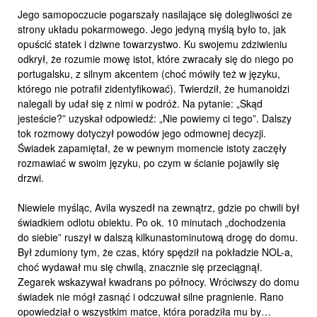
Jego samopoczucie pogarszały nasilające się dolegliwości ze
strony układu pokarmowego. Jego jedyną myślą było to, jak
opuścić statek i dziwne towarzystwo. Ku swojemu zdziwieniu
odkrył, że rozumie mowę istot, które zwracały się do niego po
portugalsku, z silnym akcentem (choć mówiły też w języku,
którego nie potrafił zidentyfikować). Twierdził, że humanoidzi
nalegali by udał się z nimi w podróż. Na pytanie: „Skąd
jesteście?” uzyskał odpowiedź: „Nie powiemy ci tego”. Dalszy
tok rozmowy dotyczył powodów jego odmownej decyzji.
Świadek zapamiętał, że w pewnym momencie istoty zaczęły
rozmawiać w swoim języku, po czym w ścianie pojawiły się
drzwi.
Niewiele myśląc, Avila wyszedł na zewnątrz, gdzie po chwili był
świadkiem odlotu obiektu. Po ok. 10 minutach „dochodzenia
do siebie” ruszył w dalszą kilkunastominutową drogę do domu.
Był zdumiony tym, że czas, który spędził na pokładzie NOL-a,
choć wydawał mu się chwilą, znacznie się przeciągnął.
Zegarek wskazywał kwadrans po północy. Wróciwszy do domu
świadek nie mógł zasnąć i odczuwał silne pragnienie. Rano
opowiedział o wszystkim matce, która poradziła mu by…