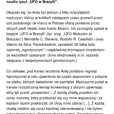
nosiło tytuł „UFO w Brazylii”.
Okazało się, że Avila był jednym z kilku brazylijskich
mężczyzn, którzy w krótkich odstępach czasu przeszli przez
coś podobnego (w marcu w Pelotas ofiarą porwania przez
obcych padł niejaki Jose Inacio Alvaro). Ich szczegóły opisali w
książce „UFO w Brazylii” (tyt. oryg. „UFO Abducion at
Botucatu”) Wendelle C. Stevens, Rodolfo R. Casellato i Joao
Valerio da Silva. Paradoksalnie, opowieść 28-latka była
najmniej „egzotycznym” i najskładniej brzmiącym incydentem
ze wszystkich opisanych. (Inne obejmowały m.in. epizody
związane z eksperymentami genetycznymi.)
Co ciekawe, pod koniec września Avilę poddano regresji
hipnotycznej w celu ujawnienia tej części wspomnień o pobycie
na statku, których świadomie nie pamiętał. Mężczyzna podał w
transie rozszerzoną wersję konwersacji z obcymi ujawniając
silny lęk przed „porwaniem”: „Z każdą chwilą prosiłem ich
coraz mocniej, żeby przekonać się czy mnie wypuszczą i za
każdym razem powtarzali, że chcą mnie zabrać […]. Z każdą
chwilą robiłem się coraz bardziej zdenerwowany i nie byłem
już w stanie pytać, dlaczego chcą to zrobić. Zacząłem coraz