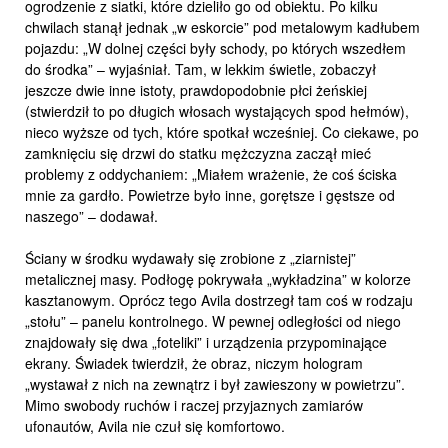
ogrodzenie z siatki, które dzieliło go od obiektu. Po kilku
chwilach stanął jednak „w eskorcie” pod metalowym kadłubem
pojazdu: „W dolnej części były schody, po których wszedłem
do środka” – wyjaśniał. Tam, w lekkim świetle, zobaczył
jeszcze dwie inne istoty, prawdopodobnie płci żeńskiej
(stwierdził to po długich włosach wystających spod hełmów),
nieco wyższe od tych, które spotkał wcześniej. Co ciekawe, po
zamknięciu się drzwi do statku mężczyzna zaczął mieć
problemy z oddychaniem: „Miałem wrażenie, że coś ściska
mnie za gardło. Powietrze było inne, gorętsze i gęstsze od
naszego” – dodawał.
Ściany w środku wydawały się zrobione z „ziarnistej”
metalicznej masy. Podłogę pokrywała „wykładzina” w kolorze
kasztanowym. Oprócz tego Avila dostrzegł tam coś w rodzaju
„stołu” – panelu kontrolnego. W pewnej odległości od niego
znajdowały się dwa „foteliki” i urządzenia przypominające
ekrany. Świadek twierdził, że obraz, niczym hologram
„wystawał z nich na zewnątrz i był zawieszony w powietrzu”.
Mimo swobody ruchów i raczej przyjaznych zamiarów
ufonautów, Avila nie czuł się komfortowo.