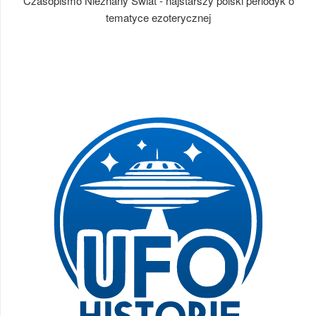
Czasopismo Nieznany Świat - najstarszy polski periodyk o
tematyce ezoterycznej