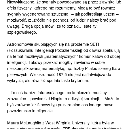
Niewykluczone, że sygnały powodowane są przez zjawisko lub
efekt fizyczny, którego nie rozumiemy. Mogą to być również
sygnały wygenerowane sztucznie i – jak podkreślają uczeni –
możliwość, iż „źródło nie pochodzi od ludzi” należy brać pod
uwagę. Druga opcja mówi, że to oznaki… satelity
szpiegowskiego.
Astronomowie skupiających się na problemie SETI
(Poszukiwaniu Inteligencji Pozaziemskiej) od dawna spekulują
na temat możliwych „matematycznych” komunikatów od obcej
inteligencji. Takowy przekaz mógłby zawierać w sobie
nieskomplikowaną matematykę, np. liczbę Pi albo szereg liczb
pierwszych. Wielokrotność 187,5 nie jest najłatwiejsza do
wykrycia, ale również spełnia takie kryterium.
– To coś bardzo interesującego, co koniecznie musimy
zrozumieć – powiedział Hippke o odkrytej korelacji. – Może to
być zarówno jakiś nowy typ pulsara albo coś innego, nawet
pozaziemska inteligencja.
Maura McLaughlin z West Wirginia University, która była w
grupie pierwszych odkrywców FRB dodaje, że gdyby traktować