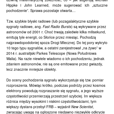
Hippke i John Learned, może sugerować ich „sztuczne
pochodzenie”. Sprawa pozostaje otwarta…
Tzw. szybkie błyski radiowe (lub pozagalaktyczne szybkie
sygnały radiowe, ang.
Fast Radio Bursts
) są wykrywane przez
astronomów od 2001 r. Choć trwają zaledwie kilka milisekund,
emitują tyle energii, co Słońce przez miesiąc. Pochodzą
najprawdopodobniej spoza Drogi Mlecznej. Do tej pory wykryto
10 tego typu sygnałów, a ostatni zarejestrował „na żywo” w
2014 r. australijski Parkes Telescope (Nowa Południowa
Walia). Na razie niewiele wiadomo o ich pochodzeniu, jednak
zdaniem astronomów, nie są one emitowane przez gwiazdy,
lecz znacznie mniejsze obiekty.
Do oceny pochodzenia sygnału wykorzystuje się tzw. pomiar
rozproszenia. Mówiąc krótko, podczas podróży przez kosmos
elektrony powodują rozpraszanie się sygnału, a jego wyższe
częstotliwości przemierzają przestrzeń szybciej. Im większa
różnica między wysokimi i niskimi częstotliwościami, tym
większy dystans przebył FRB – wyjaśnił
New Scientist
,
zwracając uwagę na ogłoszone niedawno niezwykłe odkrycie