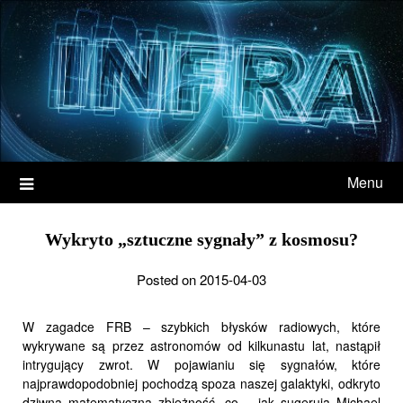
Menu
Wykryto „sztuczne sygnały” z kosmosu?
Posted on 2015-04-03
W zagadce FRB – szybkich błysków radiowych, które
wykrywane są przez astronomów od kilkunastu lat, nastąpił
intrygujący zwrot. W pojawianiu się sygnałów, które
najprawdopodobniej pochodzą spoza naszej galaktyki, odkryto
dziwną matematyczną zbieżność, co – jak sugerują Michael