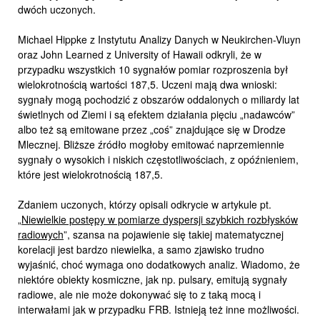
dwóch uczonych.
Michael Hippke z Instytutu Analizy Danych w Neukirchen-Vluyn
oraz John Learned z University of Hawaii odkryli, że w
przypadku wszystkich 10 sygnałów pomiar rozproszenia był
wielokrotnością wartości 187,5. Uczeni mają dwa wnioski:
sygnały mogą pochodzić z obszarów oddalonych o miliardy lat
świetlnych od Ziemi i są efektem działania pięciu „nadawców”
albo też są emitowane przez „coś” znajdujące się w Drodze
Mlecznej. Bliższe źródło mogłoby emitować naprzemiennie
sygnały o wysokich i niskich częstotliwościach, z opóźnieniem,
które jest wielokrotnością 187,5.
Zdaniem uczonych, którzy opisali odkrycie w artykule pt.
„
Niewielkie postępy w pomiarze dyspersji szybkich rozbłysków
radiowych
”, szansa na pojawienie się takiej matematycznej
korelacji jest bardzo niewielka, a samo zjawisko trudno
wyjaśnić, choć wymaga ono dodatkowych analiz. Wiadomo, że
niektóre obiekty kosmiczne, jak np. pulsary, emitują sygnały
radiowe, ale nie może dokonywać się to z taką mocą i
interwałami jak w przypadku FRB. Istnieją też inne możliwości.