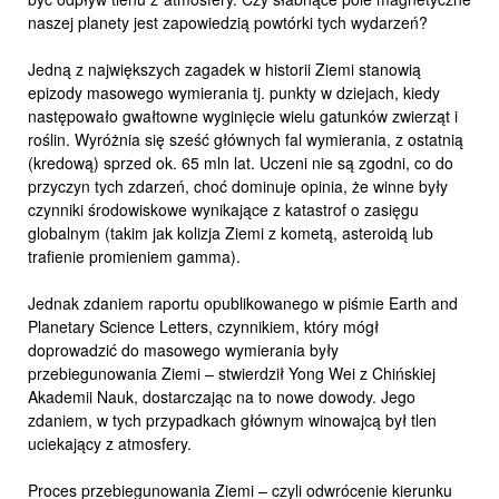
naszej planety jest zapowiedzią powtórki tych wydarzeń?
Jedną z największych zagadek w historii Ziemi stanowią
epizody masowego wymierania tj. punkty w dziejach, kiedy
następowało gwałtowne wyginięcie wielu gatunków zwierząt i
roślin. Wyróżnia się sześć głównych fal wymierania, z ostatnią
(kredową) sprzed ok. 65 mln lat. Uczeni nie są zgodni, co do
przyczyn tych zdarzeń, choć dominuje opinia, że winne były
czynniki środowiskowe wynikające z katastrof o zasięgu
globalnym (takim jak kolizja Ziemi z kometą, asteroidą lub
trafienie promieniem gamma).
Jednak zdaniem raportu opublikowanego w piśmie Earth and
Planetary Science Letters, czynnikiem, który mógł
doprowadzić do masowego wymierania były
przebiegunowania Ziemi – stwierdził Yong Wei z Chińskiej
Akademii Nauk, dostarczając na to nowe dowody. Jego
zdaniem, w tych przypadkach głównym winowajcą był tlen
uciekający z atmosfery.
Proces przebiegunowania Ziemi – czyli odwrócenie kierunku