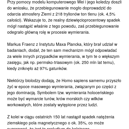
Przy pomocy modelu komputerowego Wei i jego koledzy doszli
do wniosku, że przebiegunowanie mogło doprowadzić do
odarcia atmosfery Ziemi z 218 trylionów ton tlenu (ok. 4,5%
całości). Wskazuje to, że realny dziewięcioprocentowy spadek
mógł nastąpić właśnie z tego powodu, zaś przebiegunowanie
odegrało główną rolę w procesie wymierania.
Markus Fraenz z Instytutu Maxa Plancka, który brał udział w
badaniach, dodał, że ten sam mechanizm mógł odpowiadać
za wiele innych przypadków wymierania, w tym te o większym
zasięgu, jak np. permsko-triasowym (ok. 250 mln lat temu),
kiedy zniknęło aż 97% gatunków.
Niektórzy biolodzy dodają, że Homo sapiens samemu przyszło
żyć w epoce masowego wymierania, związanym po części z
jego dominacją. Symbolem tzw. wymierania holoceńskiego
może być wymarcie turów, krów morskich czy wilków
workowatych, które zostały wytępione przez ludzi.
Z kolei w ciągu ostatnich 150 lat nastąpił spadek natężenia
ziemskiego pola magnetycznego o ok. 35%, co może
sugerować, że jest to preludium do kolejnego