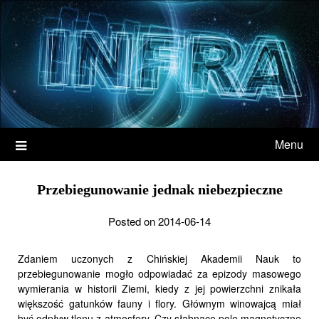
Menu
Przebiegunowanie jednak niebezpieczne
Posted on 2014-06-14
Zdaniem uczonych z Chińskiej Akademii Nauk to
przebiegunowanie mogło odpowiadać za epizody masowego
wymierania w historii Ziemi, kiedy z jej powierzchni znikała
większość gatunków fauny i flory. Głównym winowajcą miał
być odpływ tlenu z atmosfery. Czy słabnące pole magnetyczne