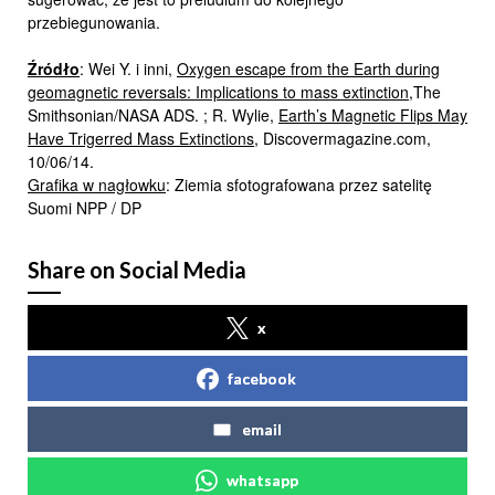
przebiegunowania.
Źródło
: Wei Y. i inni,
Oxygen escape from the Earth during
geomagnetic reversals: Implications to mass extinction
,The
Smithsonian/NASA ADS. ; R. Wylie,
Earth’s Magnetic Flips May
Have Trigerred Mass Extinctions
, Discovermagazine.com,
10/06/14.
Grafika w nagłowku
: Ziemia sfotografowana przez satelitę
Suomi NPP / DP
Share on Social Media
x
facebook
email
whatsapp