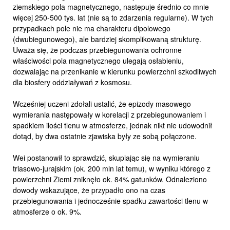
ziemskiego pola magnetycznego, następuje średnio co mnie
więcej 250-500 tys. lat (nie są to zdarzenia regularne). W tych
przypadkach pole nie ma charakteru dipolowego
(dwubiegunowego), ale bardziej skomplikowaną strukturę.
Uważa się, że podczas przebiegunowania ochronne
właściwości pola magnetycznego ulegają osłabieniu,
dozwalając na przenikanie w kierunku powierzchni szkodliwych
dla biosfery oddziaływań z kosmosu.
Wcześniej uczeni zdołali ustalić, że epizody masowego
wymierania następowały w korelacji z przebiegunowaniem i
spadkiem ilości tlenu w atmosferze, jednak nikt nie udowodnił
dotąd, by dwa ostatnie zjawiska były ze sobą połączone.
Wei postanowił to sprawdzić, skupiając się na wymieraniu
triasowo-jurajskim (ok. 200 mln lat temu), w wyniku którego z
powierzchni Ziemi zniknęło ok. 84% gatunków. Odnaleziono
dowody wskazujące, że przypadło ono na czas
przebiegunowania i jednocześnie spadku zawartości tlenu w
atmosferze o ok. 9%.