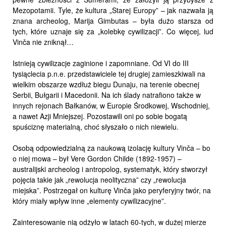
Mezopotamii. Tyle, że kultura „Starej Europy” – jak nazwała ją
znana archeolog, Marija Gimbutas – była dużo starsza od
tych, które uznaje się za „kolebkę cywilizacji”. Co więcej, lud
Vinča nie zniknął…
Istnieją cywilizacje zaginione i zapomniane. Od VI do III
tysiąclecia p.n.e. przedstawiciele tej drugiej zamieszkiwali na
wielkim obszarze wzdłuż biegu Dunaju, na terenie obecnej
Serbii, Bułgarii i Macedonii. Na ich ślady natrafiono także w
innych rejonach Bałkanów, w Europie Środkowej, Wschodniej,
a nawet Azji Mniejszej. Pozostawili oni po sobie bogatą
spuściznę materialną, choć słyszało o nich niewielu.
Osobą odpowiedzialną za naukową izolację kultury Vinča – bo
o niej mowa – był Vere Gordon Childe (1892-1957) –
australijski archeolog i antropolog, systematyk, który stworzył
pojęcia takie jak „rewolucja neolityczna” czy „rewolucja
miejska”. Postrzegał on kulturę Vinča jako peryferyjny twór, na
który miały wpływ inne „elementy cywilizacyjne”.
Zainteresowanie nią odżyło w latach 60-tych, w dużej mierze