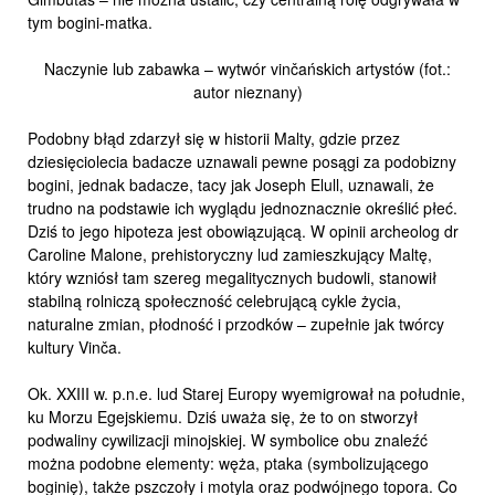
tym bogini-matka.
Naczynie lub zabawka – wytwór vinčańskich artystów (fot.:
autor nieznany)
Podobny błąd zdarzył się w historii Malty, gdzie przez
dziesięciolecia badacze uznawali pewne posągi za podobizny
bogini, jednak badacze, tacy jak Joseph Elull, uznawali, że
trudno na podstawie ich wyglądu jednoznacznie określić płeć.
Dziś to jego hipoteza jest obowiązującą. W opinii archeolog dr
Caroline Malone, prehistoryczny lud zamieszkujący Maltę,
który wzniósł tam szereg megalitycznych budowli, stanowił
stabilną rolniczą społeczność celebrującą cykle życia,
naturalne zmian, płodność i przodków – zupełnie jak twórcy
kultury Vinča.
Ok. XXIII w. p.n.e. lud Starej Europy wyemigrował na południe,
ku Morzu Egejskiemu. Dziś uważa się, że to on stworzył
podwaliny cywilizacji minojskiej. W symbolice obu znaleźć
można podobne elementy: węża, ptaka (symbolizującego
boginię), także pszczoły i motyla oraz podwójnego topora. Co