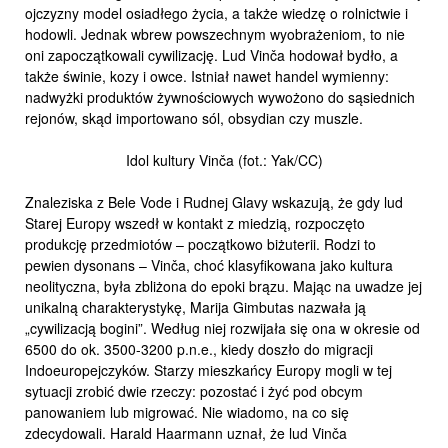
ojczyzny model osiadłego życia, a także wiedzę o rolnictwie i
hodowli. Jednak wbrew powszechnym wyobrażeniom, to nie
oni zapoczątkowali cywilizację. Lud Vinča hodował bydło, a
także świnie, kozy i owce. Istniał nawet handel wymienny:
nadwyżki produktów żywnościowych wywożono do sąsiednich
rejonów, skąd importowano sól, obsydian czy muszle.
Idol kultury Vinča (fot.: Yak/CC)
Znaleziska z Bele Vode i Rudnej Glavy wskazują, że gdy lud
Starej Europy wszedł w kontakt z miedzią, rozpoczęto
produkcję przedmiotów – początkowo biżuterii. Rodzi to
pewien dysonans – Vinča, choć klasyfikowana jako kultura
neolityczna, była zbliżona do epoki brązu. Mając na uwadze jej
unikalną charakterystykę, Marija Gimbutas nazwała ją
„cywilizacją bogini”. Według niej rozwijała się ona w okresie od
6500 do ok. 3500-3200 p.n.e., kiedy doszło do migracji
Indoeuropejczyków. Starzy mieszkańcy Europy mogli w tej
sytuacji zrobić dwie rzeczy: pozostać i żyć pod obcym
panowaniem lub migrować. Nie wiadomo, na co się
zdecydowali. Harald Haarmann uznał, że lud Vinča