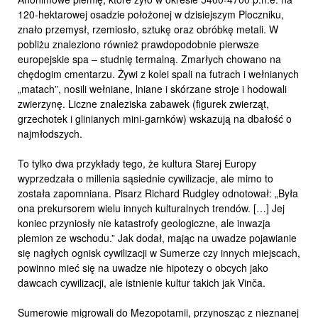
120-hektarowej osadzie położonej w dzisiejszym Ploczniku,
znało przemysł, rzemiosło, sztukę oraz obróbkę metali. W
pobliżu znaleziono również prawdopodobnie pierwsze
europejskie spa – studnię termalną. Zmarłych chowano na
chędogim cmentarzu. Żywi z kolei spali na futrach i wełnianych
„matach”, nosili wełniane, lniane i skórzane stroje i hodowali
zwierzynę. Liczne znaleziska zabawek (figurek zwierząt,
grzechotek i glinianych mini-garnków) wskazują na dbałość o
najmłodszych.
To tylko dwa przykłady tego, że kultura Starej Europy
wyprzedzała o millenia sąsiednie cywilizacje, ale mimo to
została zapomniana. Pisarz Richard Rudgley odnotował: „Była
ona prekursorem wielu innych kulturalnych trendów. […] Jej
koniec przyniosły nie katastrofy geologiczne, ale inwazja
plemion ze wschodu.” Jak dodał, mając na uwadze pojawianie
się nagłych ognisk cywilizacji w Sumerze czy innych miejscach,
powinno mieć się na uwadze nie hipotezy o obcych jako
dawcach cywilizacji, ale istnienie kultur takich jak Vinča.
Sumerowie migrowali do Mezopotamii, przynosząc z nieznanej