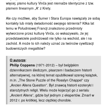
więcej, pismo kultury Vinča jest niemalże identyczne z tzw.
pismem linearnym „A” z Krety.
Ale czy możliwe, aby Sumer i Stara Europa nawiązały ze sobą
kontakty lub miały świadomość swojego istnienia? Kilka lat
temu w Południowej Francji znaleziono przedmioty
wytworzone przez kulturę Vinča, co wskazywało, że jej
przedstawiciele podróżowali nie tylko na wschód, ale i na
zachód. A może to ich należy uznać za twórców cywilizacji
budowniczych megalitów?
O autorze
:
Philip Coppens
(1971-2012) – był belgijskim
dziennikarzem śledczym, pisarzem i badaczem historii
alternatywnej, na której temat opublikował szereg książek,
m.in. „The Stone Puzzle of the Rosslyn Chappel” czy
„Ancien Aliens Question”. Był znawcą historii ezoteryki i
starożytnych religii. Wielu może kojarzyć go z serialu
„Ancient Aliens”, gdzie był jednym z ekspertów. Zmarł w
2012 r. po krótkiej, lecz ciężkiej chorobie.