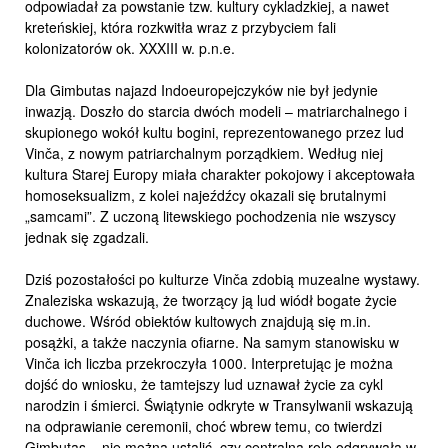
odpowiadał za powstanie tzw. kultury cykladzkiej, a nawet
kreteńskiej, która rozkwitła wraz z przybyciem fali
kolonizatorów ok. XXXIII w. p.n.e.
Dla Gimbutas najazd Indoeuropejczyków nie był jedynie
inwazją. Doszło do starcia dwóch modeli – matriarchalnego i
skupionego wokół kultu bogini, reprezentowanego przez lud
Vinča, z nowym patriarchalnym porządkiem. Według niej
kultura Starej Europy miała charakter pokojowy i akceptowała
homoseksualizm, z kolei najeźdźcy okazali się brutalnymi
„samcami”. Z uczoną litewskiego pochodzenia nie wszyscy
jednak się zgadzali.
Dziś pozostałości po kulturze Vinča zdobią muzealne wystawy.
Znaleziska wskazują, że tworzący ją lud wiódł bogate życie
duchowe. Wśród obiektów kultowych znajdują się m.in.
posążki, a także naczynia ofiarne. Na samym stanowisku w
Vinča ich liczba przekroczyła 1000. Interpretując je można
dojść do wniosku, że tamtejszy lud uznawał życie za cykl
narodzin i śmierci. Świątynie odkryte w Transylwanii wskazują
na odprawianie ceremonii, choć wbrew temu, co twierdzi
Gimbutas – nie można ustalić, czy centralną rolę odgrywała w