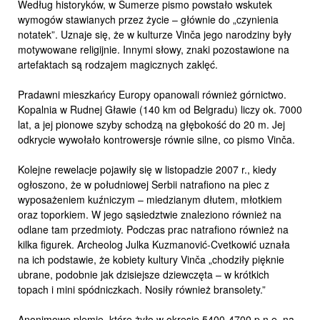
Według historyków, w Sumerze pismo powstało wskutek
wymogów stawianych przez życie – głównie do „czynienia
notatek”. Uznaje się, że w kulturze Vinča jego narodziny były
motywowane religijnie. Innymi słowy, znaki pozostawione na
artefaktach są rodzajem magicznych zaklęć.
Pradawni mieszkańcy Europy opanowali również górnictwo.
Kopalnia w Rudnej Gławie (140 km od Belgradu) liczy ok. 7000
lat, a jej pionowe szyby schodzą na głębokość do 20 m. Jej
odkrycie wywołało kontrowersje równie silne, co pismo Vinča.
Kolejne rewelacje pojawiły się w listopadzie 2007 r., kiedy
ogłoszono, że w południowej Serbii natrafiono na piec z
wyposażeniem kuźniczym – miedzianym dłutem, młotkiem
oraz toporkiem. W jego sąsiedztwie znaleziono również na
odlane tam przedmioty. Podczas prac natrafiono również na
kilka figurek. Archeolog Julka Kuzmanović-Cvetkowić uznała
na ich podstawie, że kobiety kultury Vinča „chodziły pięknie
ubrane, podobnie jak dzisiejsze dziewczęta – w krótkich
topach i mini spódniczkach. Nosiły również bransolety.”
Anonimowe plemię, które żyło w okresie 5400-4700 p.n.e. na