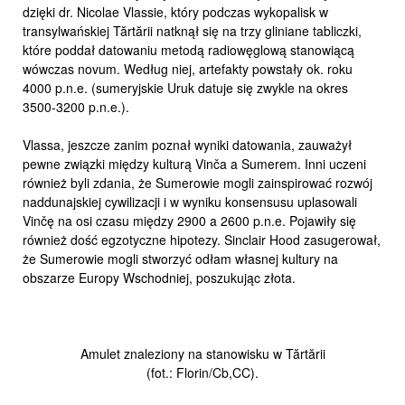
dzięki dr. Nicolae Vlassie, który podczas wykopalisk w
transylwańskiej Tărtării natknął się na trzy gliniane tabliczki,
które poddał datowaniu metodą radiowęglową stanowiącą
wówczas novum. Według niej, artefakty powstały ok. roku
4000 p.n.e. (sumeryjskie Uruk datuje się zwykle na okres
3500-3200 p.n.e.).
Vlassa, jeszcze zanim poznał wyniki datowania, zauważył
pewne związki między kulturą Vinča a Sumerem. Inni uczeni
również byli zdania, że Sumerowie mogli zainspirować rozwój
naddunajskiej cywilizacji i w wyniku konsensusu uplasowali
Vinčę na osi czasu między 2900 a 2600 p.n.e. Pojawiły się
również dość egzotyczne hipotezy. Sinclair Hood zasugerował,
że Sumerowie mogli stworzyć odłam własnej kultury na
obszarze Europy Wschodniej, poszukując złota.
Amulet znaleziony na stanowisku w Tărtării
(fot.: Florin/Cb,CC).