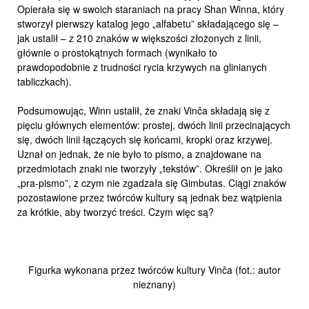
Opierała się w swoich staraniach na pracy Shan Winna, który
stworzył pierwszy katalog jego „alfabetu” składającego się –
jak ustalił – z 210 znaków w większości złożonych z linii,
głównie o prostokątnych formach (wynikało to
prawdopodobnie z trudności rycia krzywych na glinianych
tabliczkach).
Podsumowując, Winn ustalił, że znaki Vinča składają się z
pięciu głównych elementów: prostej, dwóch linii przecinających
się, dwóch linii łączących się końcami, kropki oraz krzywej.
Uznał on jednak, że nie było to pismo, a znajdowane na
przedmiotach znaki nie tworzyły „tekstów”. Określił on je jako
„pra-pismo”, z czym nie zgadzała się Gimbutas. Ciągi znaków
pozostawione przez twórców kultury są jednak bez wątpienia
za krótkie, aby tworzyć treści. Czym więc są?
Figurka wykonana przez twórców kultury Vinča (fot.: autor
nieznany)