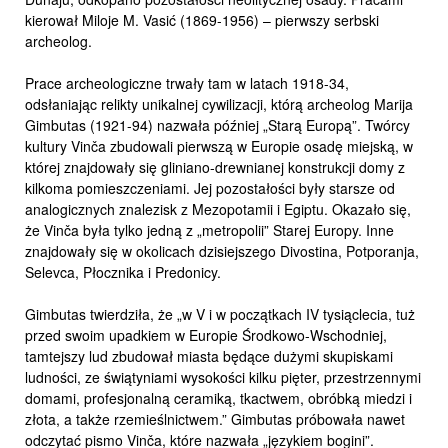
kierował Miloje M. Vasić (1869-1956) – pierwszy serbski
archeolog.
Prace archeologiczne trwały tam w latach 1918-34,
odsłaniając relikty unikalnej cywilizacji, którą archeolog Marija
Gimbutas (1921-94) nazwała później „Starą Europą”. Twórcy
kultury Vinča zbudowali pierwszą w Europie osadę miejską, w
której znajdowały się gliniano-drewnianej konstrukcji domy z
kilkoma pomieszczeniami. Jej pozostałości były starsze od
analogicznych znalezisk z Mezopotamii i Egiptu. Okazało się,
że Vinča była tylko jedną z „metropolii” Starej Europy. Inne
znajdowały się w okolicach dzisiejszego Divostina, Potporanja,
Selevca, Płocznika i Predonicy.
Gimbutas twierdziła, że „w V i w początkach IV tysiąclecia, tuż
przed swoim upadkiem w Europie Środkowo-Wschodniej,
tamtejszy lud zbudował miasta będące dużymi skupiskami
ludności, ze świątyniami wysokości kilku pięter, przestrzennymi
domami, profesjonalną ceramiką, tkactwem, obróbką miedzi i
złota, a także rzemieślnictwem.” Gimbutas próbowała nawet
odczytać pismo Vinča, które nazwała „językiem bogini”.