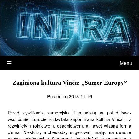
Menu
Zaginiona kultura Vinča: „Sumer Europy”
Posted on 2013-11-16
Przed cywilizacją sumeryjską i minojską w południowo-
wschodniej Europie rozkwitała zapomniana kultura Vinča – z
rozwiniętym rolnictwem, osadnictwem, a nawet własną formą
pisma. Niektórzy archeolodzy sugerowali, mając na uwadze
pewne zbieżności z Sumerami, że założyli ją przybysze z