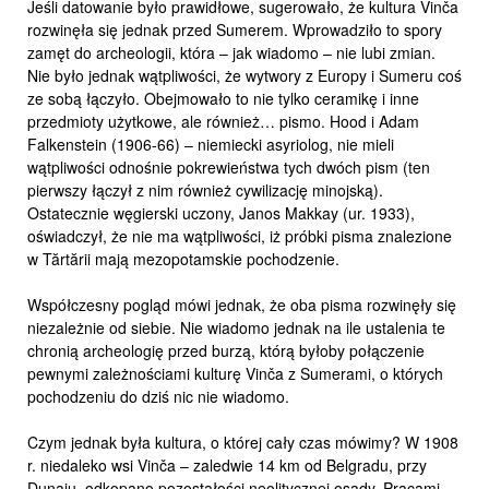
Jeśli datowanie było prawidłowe, sugerowało, że kultura Vinča
rozwinęła się jednak przed Sumerem. Wprowadziło to spory
zamęt do archeologii, która – jak wiadomo – nie lubi zmian.
Nie było jednak wątpliwości, że wytwory z Europy i Sumeru coś
ze sobą łączyło. Obejmowało to nie tylko ceramikę i inne
przedmioty użytkowe, ale również… pismo. Hood i Adam
Falkenstein (1906-66) – niemiecki asyriolog, nie mieli
wątpliwości odnośnie pokrewieństwa tych dwóch pism (ten
pierwszy łączył z nim również cywilizację minojską).
Ostatecznie węgierski uczony, Janos Makkay (ur. 1933),
oświadczył, że nie ma wątpliwości, iż próbki pisma znalezione
w Tărtării mają mezopotamskie pochodzenie.
Współczesny pogląd mówi jednak, że oba pisma rozwinęły się
niezależnie od siebie. Nie wiadomo jednak na ile ustalenia te
chronią archeologię przed burzą, którą byłoby połączenie
pewnymi zależnościami kulturę Vinča z Sumerami, o których
pochodzeniu do dziś nic nie wiadomo.
Czym jednak była kultura, o której cały czas mówimy? W 1908
r. niedaleko wsi Vinča – zaledwie 14 km od Belgradu, przy
Dunaju, odkopano pozostałości neolitycznej osady. Pracami