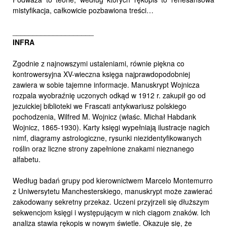
mistyfikacja, całkowicie pozbawiona treści…
____________________
INFRA
Zgodnie z najnowszymi ustaleniami, równie piękna co
kontrowersyjna XV-wieczna księga najprawdopodobniej
zawiera w sobie tajemne informacje. Manuskrypt Wojnicza
rozpala wyobraźnię uczonych odkąd w 1912 r. zakupił go od
jezuickiej biblioteki we Frascati antykwariusz polskiego
pochodzenia, Wilfred M. Wojnicz (właśc. Michał Habdank
Wojnicz, 1865-1930). Karty księgi wypełniają ilustracje nagich
nimf, diagramy astrologiczne, rysunki niezidentyfikowanych
roślin oraz liczne strony zapełnione znakami nieznanego
alfabetu.
Według badań grupy pod kierownictwem Marcelo Montemurro
z Uniwersytetu Manchesterskiego, manuskrypt może zawierać
zakodowany sekretny przekaz. Uczeni przyjrzeli się dłuższym
sekwencjom księgi i występującym w nich ciągom znaków. Ich
analiza stawia rękopis w nowym świetle. Okazuje się, że