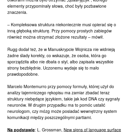
elementy przypominały słowa, choć były pozbawione
znaczenia.
– Kompleksowa struktura niekoniecznie musi opierać się o
inną głęboką strukturę. Przy pomocy prostych zabiegów
również można otrzymać złożone rezultaty – mówił.
Rugg dodał też, że w Manuskrypcie Wojnicza nie widnieją
żadne ślady korekty, co wskazuje, że osoba, która go
sporządziła albo nie dbała o styl, albo zapisała wszystkie
strony bezbłędnie. Uczonemu wydaje się to mało
prawdopodobne.
Marcelo Montemurro przy pomocy formuły, której użył do
analizy tajemniczego rękopisu ma zamiar zbadać teraz
struktury niebędące językiem, takie jak kod DNA czy sygnały
neuronów. W drugim przypadku ma to pomóc ustalić
neurologom, czy mózg może posiadać wewnętrzny system
komunikacji między poszczególnymi partiami.
Na podstawie
: L. Grossman,
New signs of language surface