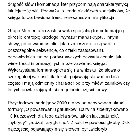
długość słów i kombinacja liter przypominają charakterystyką
istniejące języki. Podważa to teorie niektórych specjalistów, że
księga to pozbawiona treści renesansowa mistyfikacja.
Grupa Montemurro zastosowała specjalną formułę mającą
określić entropię każdego „wyrazu” manuskryptu. Innymi
słowy, próbowano ustalić, jak rozmieszczone są w nim
poszczególne sekwencje, co dzięki zastosowaniu
odpowiednich metod porównawczych pozwala ocenić, jak
wiele treści informacyjnych może zawierać księga.
Wykorzystana formuła opiera się na wniosku, że słowa o
szczególnej wartości dla tekstu pojawiają się w nim dość
często i mają odmienny charakter od przyimków, zaimków czy
innych powtarzających się regularnie części mowy.
Przykładowo, badając w 2009 r. przy pomocy wspomnianej
formuły „O powstawaniu gatunków” Darwina zidentyfikowano
10 kluczowych dla tego dzieła słów, takich jak „gatunek”,
„hybrydy”, „rodzaj” czy „forma”. Z kolei w powieści „Moby Dick”
najczęściej pojawiającym się słowem był „wieloryb”.