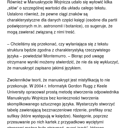
Również w Manuskrypcie Wojnicza udało się wyłowić kilka
„słów” o szczególnej wartości dla układu całego tekstu.
Ustalono również, że pewne ciągi znaków są
charakterystyczne dla danych części księgi (osobne dla partii
poświęconych m.in. astronomii i botanice), co sugeruje, że
mogą zawierać związaną z nimi treść.
– Chcieliśmy się przekonać, czy wyłaniająca się z tekstu
struktura będzie zgodna z charakterystyką rzeczywistego
języka – powiedział Montemurro. – Biorąc pod uwagę
otrzymane wyniki możemy stwierdzić, że nie da się wykluczyć,
że manuskrypt zapisano jakimś językiem.
Zwolenników teorii, że manuskrypt jest mistyfikacją to nie
przekonuje. W 2004 r. informatyk Gordon Rugg z Keele
University opracował prostą metodę stworzenia odpowiednika
Manuskryptu Wojnicza bez konieczności tworzenia
skomplikowanego sztucznego języka. Wystarczyło stworzyć
tabelę zawierającą bezznaczeniowe rdzenie, prefiksy oraz
sufiksy (które występują w księdze). Następnie, poprzez
przesuwanie po nich kartek z przypadkowo wyciętymi
otworami można było otrzymać „quasi-język”, którego