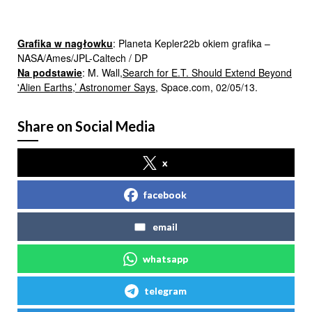
Grafika w nagłowku
: Planeta Kepler22b okiem grafika –
NASA/Ames/JPL-Caltech / DP
Na podstawie
: M. Wall,
Search for E.T. Should Extend Beyond
'Alien Earths,’ Astronomer Says
, Space.com, 02/05/13.
Share on Social Media
x
facebook
email
whatsapp
telegram