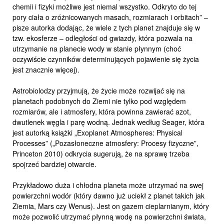
chemii i fizyki możliwe jest niemal wszystko. Odkryto do tej
pory ciała o zróżnicowanych masach, rozmiarach i orbitach” –
pisze autorka dodając, że wiele z tych planet znajduje się w
tzw. ekosferze – odległości od gwiazdy, która pozwala na
utrzymanie na planecie wody w stanie płynnym (choć
oczywiście czynników determinujących pojawienie się życia
jest znacznie więcej).
Astrobiolodzy przyjmują, że życie może rozwijać się na
planetach podobnych do Ziemi nie tylko pod względem
rozmiarów, ale i atmosfery, która powinna zawierać azot,
dwutlenek węgla i parę wodną. Jednak według Seager, która
jest autorką książki „Exoplanet Atmospheres: Physical
Processes” („Pozasłoneczne atmosfery: Procesy fizyczne”,
Princeton 2010) odkrycia sugerują, że na sprawę trzeba
spojrzeć bardziej otwarcie.
Przykładowo duża i chłodna planeta może utrzymać na swej
powierzchni wodór (który dawno już uciekł z planet takich jak
Ziemia, Mars czy Wenus). Jest on gazem cieplarnianym, który
może pozwolić utrzymać płynną wodę na powierzchni świata,