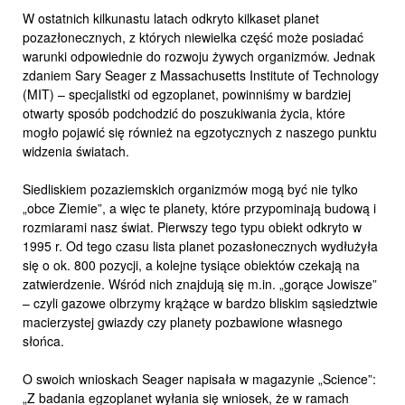
W ostatnich kilkunastu latach odkryto kilkaset planet
pozazłonecznych, z których niewielka część może posiadać
warunki odpowiednie do rozwoju żywych organizmów. Jednak
zdaniem Sary Seager z Massachusetts Institute of Technology
(MIT) – specjalistki od egzoplanet, powinniśmy w bardziej
otwarty sposób podchodzić do poszukiwania życia, które
mogło pojawić się również na egzotycznych z naszego punktu
widzenia światach.
Siedliskiem pozaziemskich organizmów mogą być nie tylko
„obce Ziemie”, a więc te planety, które przypominają budową i
rozmiarami nasz świat. Pierwszy tego typu obiekt odkryto w
1995 r. Od tego czasu lista planet pozasłonecznych wydłużyła
się o ok. 800 pozycji, a kolejne tysiące obiektów czekają na
zatwierdzenie. Wśród nich znajdują się m.in. „gorące Jowisze”
– czyli gazowe olbrzymy krążące w bardzo bliskim sąsiedztwie
macierzystej gwiazdy czy planety pozbawione własnego
słońca.
O swoich wnioskach Seager napisała w magazynie „Science”:
„Z badania egzoplanet wyłania się wniosek, że w ramach