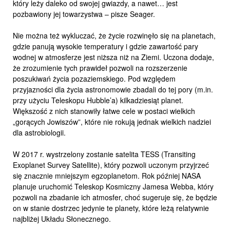
który leży daleko od swojej gwiazdy, a nawet… jest
pozbawiony jej towarzystwa – pisze Seager.
Nie można też wykluczać, że życie rozwinęło się na planetach,
gdzie panują wysokie temperatury i gdzie zawartość pary
wodnej w atmosferze jest niższa niż na Ziemi. Uczona dodaje,
że zrozumienie tych prawideł pozwoli na rozszerzenie
poszukiwań życia pozaziemskiego. Pod względem
przyjazności dla życia astronomowie zbadali do tej pory (m.in.
przy użyciu Teleskopu Hubble’a) kilkadziesiąt planet.
Większość z nich stanowiły łatwe cele w postaci wielkich
„gorących Jowiszów”, które nie rokują jednak wielkich nadziei
dla astrobiologii.
W 2017 r. wystrzelony zostanie satelita TESS (Transiting
Exoplanet Survey Satellite), który pozwoli uczonym przyjrzeć
się znacznie mniejszym egzoplanetom. Rok później NASA
planuje uruchomić Teleskop Kosmiczny Jamesa Webba, który
pozwoli na zbadanie ich atmosfer, choć sugeruje się, że będzie
on w stanie dostrzec jedynie te planety, które leżą relatywnie
najbliżej Układu Słonecznego.