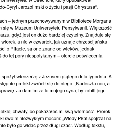
o-Cyryl Jerozolimski o życiu i pasji Chrystusa”.
ptach – jednym przechowywanym w Bibliotece Morgana
m się w Muzeum Uniwersytetu Pensylwanii. Większość
zu, gdyż jest on dużo bardziej czytelny. Znajduje się
wtorek, a nie w czwartek, jak uznaje chrześcijańska
eści o Piłacie, są one znane od wieków, jednak
do tej pory niespotykanym – ofercie poświęcenia
 i spożył wieczerzę z Jezusem piątego dnia tygodnia. A
stępnie prefekt zwrócił się do niego: „Nadeszła noc, a
sprawę. Ja dam im za to mojego syna, by zabili jego
ielkiej chwały, bo pokazałeś mi swą wierność”. Prorok
ki swoim niezwykłym mocom: „Wtedy Piłat spojrzał na
 nie było go widać przez długi czas”. Według tekstu,