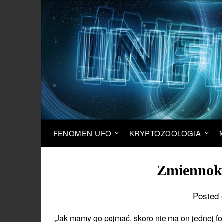
FENOMEN UFO
KRYPTOZOOLOGIA
Zmiennoks
Posted 
„Jak mamy go pojmać, skoro nie ma on jednej fo