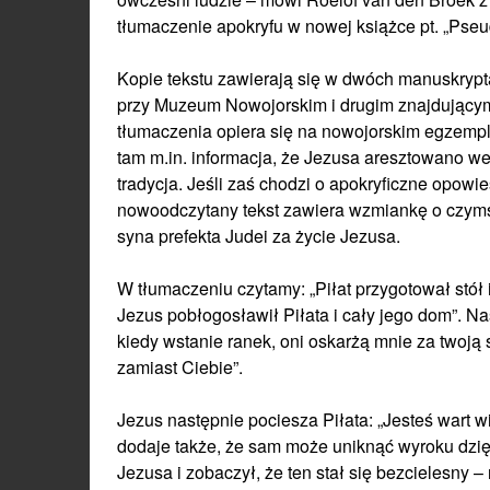
tłumaczenie apokryfu w nowej książce pt. „Pseud
Kopie tekstu zawierają się w dwóch manuskry
przy Muzeum Nowojorskim i drugim znajdujący
tłumaczenia opiera się na nowojorskim egzemplar
tam m.in. informacja, że Jezusa aresztowano we 
tradycja. Jeśli zaś chodzi o apokryficzne opowi
nowoodczytany tekst zawiera wzmiankę o czymś 
syna prefekta Judei za życie Jezusa.
W tłumaczeniu czytamy: „Piłat przygotował stół
Jezus pobłogosławił Piłata i cały jego dom”. Na
kiedy wstanie ranek, oni oskarżą mnie za twoją 
zamiast Ciebie”.
Jezus następnie pociesza Piłata: „Jesteś wart w
dodaje także, że sam może uniknąć wyroku dzię
Jezusa i zobaczył, że ten stał się bezcielesny –