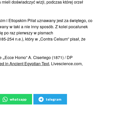
 mieli doświadczyć wizji, podczas której orzeł
im i Etiopskim Piłat uznawany jest za świętego, co
wany w taki a nie inny sposób. Z kolei pocałunek
ię po raz pierwszy w pismach
5-254 n.e.), który w „Contra Celsum” pisał, że
ie
„
Ecce Homo” A. Ciseriego (1871) / DP
ed in Ancient Egyptian Text
, Livescience.com,
whatsapp
telegram