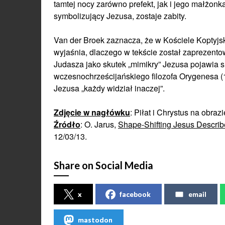
tamtej nocy zarówno prefekt, jak i jego małżonka
symbolizujący Jezusa, zostaje zabity.
Van der Broek zaznacza, że w Kościele Koptyjsk
wyjaśnia, dlaczego w tekście został zaprezento
Judasza jako skutek „mimikry” Jezusa pojawia s
wczesnochrześcijańskiego filozofa Orygenesa (18
Jezusa „każdy widział inaczej”.
Zdjęcie w nagłówku
: Piłat i Chrystus na obraz
Źródło
: O. Jarus,
Shape-Shifting Jesus Describ
12/03/13.
Share on Social Media
x
facebook
email
mastodon