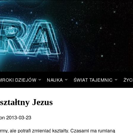
MROKI DZIEJÓW
NAUKA
ŚWIAT TAJEMNIC
ŻYC
ztałtny Jezus
on 2013-03-23
rmy, ale potrafi zmieniać kształty. Czasami ma rumianą