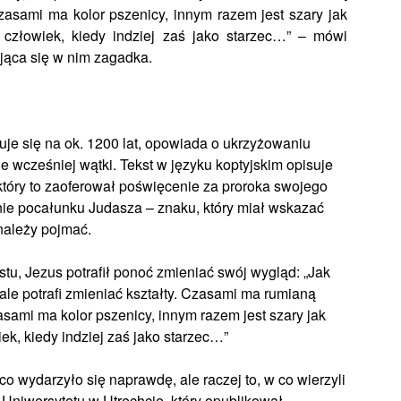
zasami ma kolor pszenicy, innym razem jest szary jak
 człowiek, kiedy indziej zaś jako starzec…” – mówi
yjąca się w nim zagadka.
je się na ok. 1200 lat, opowiada o ukrzyżowaniu
ne wcześniej wątki. Tekst w języku koptyjskim opisuje
, który to zaoferował poświęcenie za proroka swojego
ie pocałunku Judasza – znaku, który miał wskazać
 należy pojmać.
u, Jezus potrafił ponoć zmieniać swój wygląd: „Jak
ale potrafi zmieniać kształty. Czasami ma rumianą
sami ma kolor pszenicy, innym razem jest szary jak
ek, kiedy indziej zaś jako starzec…”
 co wydarzyło się naprawdę, ale raczej to, w co wierzyli
Uniwersytetu w Utrechcie, który opublikował