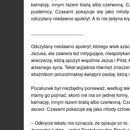
karnację, innym razem białą albo czerwoną. C
pustelnicy. Czasami pokazuje się jako młody
odczytany niedawno apokryf. A to nie jedyna kr
____________________
Odczytany niedawno apokryf, którego wiek szacu
Jezusa, ale zawiera też intrygujące, niespotyka
wieczerzę, którą spożyli wspólnie Jezus i Piłat
własnego syna. Tekst wyjaśnia również znaczen
strażnikom jerozolimskiej świątyni osobę, którą
Pocałunek był niezbędny ponieważ, według tekst
mamy go pojmać, skoro nie ma on jednej formy, 
karnację, innym razem białą albo czerwoną. Cza
asceci. Czasami pokazuje się jako młody człowi
– Odkrycie tekstu nie oznacza, że opisuje on to,
ówcześni ludzie – mówi Roelof van den Broek z 