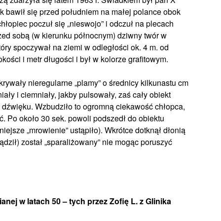
atek bawił się przed południem na małej polance obok
 chłopiec poczuł się „nieswojo” i odczuł na plecach
przed sobą (w kierunku północnym) dziwny twór w
który spoczywał na ziemi w odległości ok. 4 m. od
kości i metr długości i był w kolorze grafitowym.
rywały nieregularne „plamy” o średnicy kilkunastu cm
ały i ciemniały, jakby pulsowały, zaś cały obiekt
go dźwięku. Wzbudziło to ogromną ciekawość chłopca,
ć. Po około 30 sek. powoli podszedł do obiektu
ejsze „mrowienie” ustąpiło). Wkrótce dotknął dłonią
sądził) został „sparaliżowany” nie mogąc poruszyć
ej w latach 50 – tych przez Zofię L. z Glinika