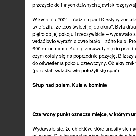
przeżycie do innych dziwnych zjawisk rozgrywaj
W kwietniu 2001 r. rodzina pani Krystyny został
twierdziła, że „coś świeci jej do okna”. Była dr
piętro do jej pokoju i rzeczywiście – wydawało s
widać było wyraźnie dwie biało – żółte kule. Pi
600 m. od domu. Kule przesuwały się do przodu
czym cofały się na poprzednie pozycję. Bliższy 
do oświetlenia pokoju dziewczyny. Obiekty znik
(pozostali świadkowie położyli się spać).
Słup nad polem. Kula w kominie
Czerwony punkt oznacza miejce, w którym un
Wydawało się, że obiektów, które unosiły się na
tej części Glinika odnotowałem jeszcze dwa inn