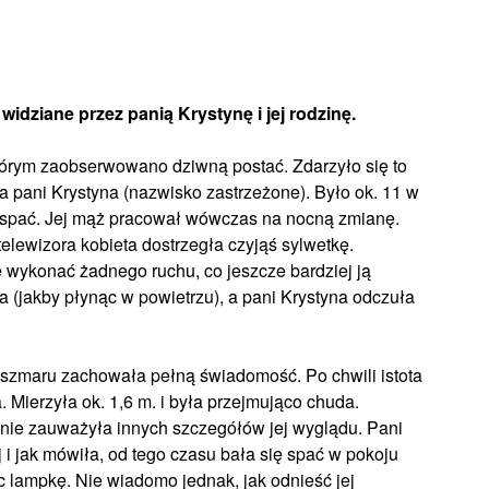
widziane przez panią Krystynę i jej rodzinę.
którym zaobserwowano dziwną postać. Zdarzyło się to
a pani Krystyna (nazwisko zastrzeżone). Było ok. 11 w
ię spać. Jej mąż pracował wówczas na nocną zmianę.
telewizora kobieta dostrzegła czyjąś sylwetkę.
wykonać żadnego ruchu, co jeszcze bardziej ją
żka (jakby płynąc w powietrzu), a pani Krystyna odczuła
oszmaru zachowała pełną świadomość. Po chwili istota
a. Mierzyła ok. 1,6 m. i była przejmująco chuda.
 nie zauważyła innych szczegółów jej wyglądu. Pani
i jak mówiła, od tego czasu bała się spać w pokoju
lampkę. Nie wiadomo jednak, jak odnieść jej