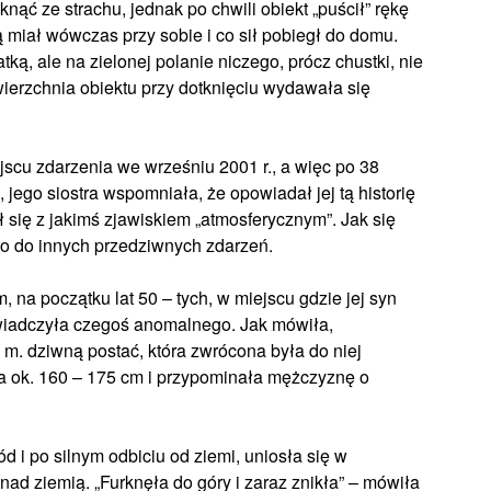
nąć ze strachu, jednak po chwili obiekt „puścił” rękę
rą miał wówczas przy sobie i co sił pobiegł do domu.
ką, ale na zielonej polanie niczego, prócz chustki, nie
ierzchnia obiektu przy dotknięciu wydawała się
cu zdarzenia we wrześniu 2001 r., a więc po 38
 jego siostra wspomniała, że opowiadał jej tą historię
ł się z jakimś zjawiskiem „atmosferycznym”. Jak się
o do innych przedziwnych zdarzeń.
im, na początku lat 50 – tych, w miejscu gdzie jej syn
świadczyła czegoś anomalnego. Jak mówiła,
. dziwną postać, która zwrócona była do niej
ła ok. 160 – 175 cm i przypominała mężczyznę o
 i po silnym odbiciu od ziemi, uniosła się w
 nad ziemią. „Furknęła do góry i zaraz znikła” – mówiła