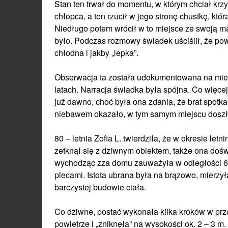
Stan ten trwał do momentu, w którym chciał krzyk
chłopca, a ten rzucił w jego stronę chustkę, któ
Niedługo potem wrócił w to miejsce ze swoją mat
było. Podczas rozmowy świadek uściślił, że pow
chłodna i jakby „lepka”.
Obserwacja ta została udokumentowana na miejs
latach. Narracja świadka była spójna. Co więcej,
już dawno, choć była ona zdania, że brat spotka
niebawem okazało, w tym samym miejscu doszł
80 – letnia Zofia L. twierdziła, że w okresie letn
zetknął się z dziwnym obiektem, także ona do
wychodząc zza domu zauważyła w odległości 6 m
plecami. Istota ubrana była na brązowo, mierzy
barczystej budowie ciała.
Co dziwne, postać wykonała kilka kroków w przód
powietrze i „zniknęła” na wysokości ok. 2 – 3 m.