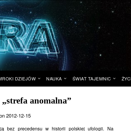
MROKI DZIEJÓW
NAUKA
ŚWIAT TAJEMNIC
ŻYC
a „strefa anomalna”
on 2012-12-15
ą bez precedensu w historii polskiej ufologii. Na