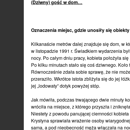
(Dziwny) gość w dom…
Oznaczenia miejsc, gdzie unosiły się obiekty 
Kilkanaście metrów dalej znajduje się dom, w 
w listopadzie 1991 r. Świadkiem wydarzenia był
nocy. Po całym dniu pracy, kobieta położyła s
Po kilku minutach stało się coś dziwnego. Koło 
Równocześnie zdała sobie sprawę, że nie może 
przeraziło. Wkrótce istota zbliżyła się do jej łó
jej „lodowaty” dotyk powyżej stóp.
Jak mówiła, podczas trwającego dwie minuty k
wróciła na miejsce, z którego przyszła i zniknęł
Niestety z powodu panującej ciemności kobieta
Krystyna sprawiała wrażenie osoby wiarygodnej 
sama, a pod nieobecność męża włączała na noc 