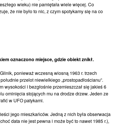
odeszłego wieku) nie pamiętała wiele więcej. Co
uje, że nie było to nic, z czym spotykamy się na co
ykiem oznaczono miejsce, gdzie obiekt znikł.
Glinik, ponieważ wczesną wiosną 1963 r. trzech
ołudnie przelot niewielkiego „prostopadłościanu”.
cm wysokości i bezgłośnie przemieszczał się jakieś 6
lu ominięcia stojących mu na drodze drzew. Jeden ze
rafić w UFO patykami.
ieści jego mieszkańców. Jedną z nich była obserwacja
choć data nie jest pewna i może być to nawet 1985 r.),