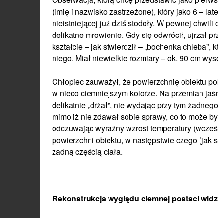
(imię i nazwisko zastrzeżone), który jako 6 – l
nieistniejącej już dziś stodoły. W pewnej chwili
delikatne mrowienie. Gdy się odwrócił, ujrzał 
kształcie – jak stwierdził – „bochenka chleba”, 
niego. Miał niewielkie rozmiary – ok. 90 cm wyso
Chłopiec zauważył, że powierzchnię obiektu pok
w nieco ciemniejszym kolorze. Na przemian jaśni
delikatnie „drżał”, nie wydając przy tym żadne
mimo iż nie zdawał sobie sprawy, co to może by
odczuwając wyraźny wzrost temperatury (wcześni
powierzchni obiektu, w następstwie czego (jak 
żadną częścią ciała.
Rekonstrukcja wyglądu ciemnej postaci widzian