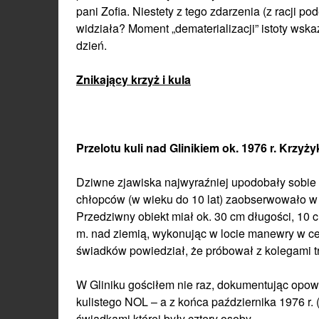
pani Zofia. Niestety z tego zdarzenia (z racji p
widziała? Moment „dematerializacji” istoty wskaz
dzień.
Znikający krzyż i kula
Przelotu kuli nad Glinikiem ok. 1976 r. Krzyż
Dziwne zjawiska najwyraźniej upodobały sobie 
chłopców (w wieku do 10 lat) zaobserwowało w p
Przedziwny obiekt miał ok. 30 cm długości, 10 
m. nad ziemią, wykonując w locie manewry w ce
świadków powiedział, że próbował z kolegami t
W Gliniku gościłem nie raz, dokumentując opow
kulistego NOL – a z końca października 1976 r. (
świadkami której były cztery osoby.