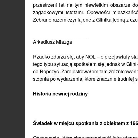
przestrzeni lat na tym niewielkim obszarze 
zagadkowymi istotami. Opowieści mieszkańc
Zebrane razem czynią one z Glinika jedną z czo
____________________
Arkadiusz Miazga
Rzadko zdarza się, aby NOL – e przejawiały sta
tego typu sytuacją spotkałem się jednak w Glini
od Ropczyc. Zarejestrowałem tam zróżnicowane
stopnia po wydarzenia, które znacznie trudniej 
Historia pewnej rodziny
Świadek w miejcu spotkania z obiektem z 1963
Obserwacja, którą chcę przedstawić jako pierws