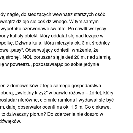
edy nagle, do siedzących wewnątrz starszych osób
zewnątrz dzieje się coś dziwnego. W tym samym
 wypełniło czerwonawe światło. Po chwili wszyscy
ony kulisty obiekt, który oddalał się nad leżące w
polkę. Dziwna kula, która mierzyła ok. 3 m. średnicy
owe „pasy”. Obserwujący odnieśli wrażenie, że
ą stronę”. NOL poruszał się jakieś 20 m. nad ziemią,
się w powietrzu, pozostawiając po sobie jedynie
eden z domowników z tego samego gospodarstwa
orą, „świetlny krzyż” w barwie różowo – żółtej, który
 posiadał nierówne, ciemnie ramiona i wydawał się być
m. dalej obserwator ocenił na ok. 1,5 m. Co ciekawe,
ł to dziwaczny piorun? Do zdarzenia nie doszło w
 dźwięków.