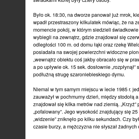
Było ok. 18:30, na dworze panował już mrok, ki
wpadł przestraszony kilkulatek mówiąc, że na 
momencie pokój, w którym siedzieli świadkowie
wybiegli na zewnątrz, gdzie znajdował się czerw
odległości 100 m. od domu łąki oraz rzekę Wielo
posiadała na swojej powierzchni widoczne pion
„wewnątrz obiektu coś jakby obracało się w praw
a po upływie ok. 15 sek. dosłownie „rozpłynął” 
podłużną strugę szaroniebieskiego dymu.
Niemal w tym samym miejscu w lecie 1985 r. j
zauważył w pochmurny dzień, między stodołą a ob
znajdował się kilka metrów nad ziemią. „Krzyż”
„pofalowany”. Jego wysokość znajdujący się 25 
„widzenie” zniknęło po kilku sekundach. Czy by
czasie burzy, a mężczyzna nie słyszał żadnych