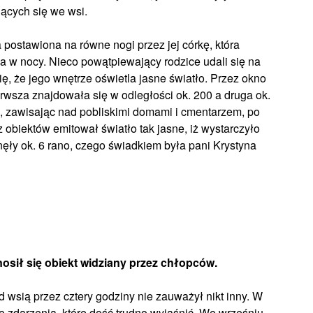
ących się we wsi.
a postawiona na równe nogi przez jej córkę, która
uga w nocy. Nieco powątpiewający rodzice udali się na
ię, że jego wnętrze oświetla jasne światło. Przez okno
erwsza znajdowała się w odległości ok. 200 a druga ok.
, zawisając nad pobliskimi domami i cmentarzem, po
z obiektów emitował światło tak jasne, iż wystarczyło
nęły ok. 6 rano, czego świadkiem była pani Krystyna
osił się obiekt widziany przez chłopców.
d wsią przez cztery godziny nie zauważył nikt inny. W
e zdarzenia, które dość trudno wyjaśnić. We wrześniu