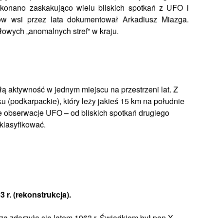
dokonano zaskakująco wielu bliskich spotkań z UFO i
ów wsi przez lata dokumentował Arkadiusz Miazga.
łowych „anomalnych stref” w kraju.
łą aktywność w jednym miejscu na przestrzeni lat. Z
ku (podkarpackie), który leży jakieś 15 km na południe
 obserwacje UFO – od bliskich spotkań drugiego
sklasyfikować.
 r. (rekonstrukcja).
zą zdarzyła się latem 1963 r. Świadkiem był pan X