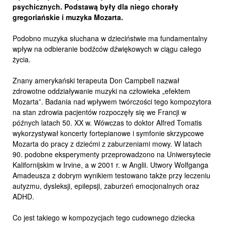
psychicznych. Podstawą były dla niego chorały
gregoriańskie i muzyka Mozarta.
Podobno muzyka słuchana w dzieciństwie ma fundamentalny
wpływ na odbieranie bodźców dźwiękowych w ciągu całego
życia.
Znany amerykański terapeuta Don Campbell nazwał
zdrowotne oddziaływanie muzyki na człowieka „efektem
Mozarta”. Badania nad wpływem twórczości tego kompozytora
na stan zdrowia pacjentów rozpoczęły się we Francji w
późnych latach 50. XX w. Wówczas to doktor Alfred Tomatis
wykorzystywał koncerty fortepianowe i symfonie skrzypcowe
Mozarta do pracy z dziećmi z zaburzeniami mowy. W latach
90. podobne eksperymenty przeprowadzono na Uniwersytecie
Kalifornijskim w Irvine, a w 2001 r. w Anglii. Utwory Wolfganga
Amadeusza z dobrym wynikiem testowano także przy leczeniu
autyzmu, dysleksji, epilepsji, zaburzeń emocjonalnych oraz
ADHD.
Co jest takiego w kompozycjach tego cudownego dziecka