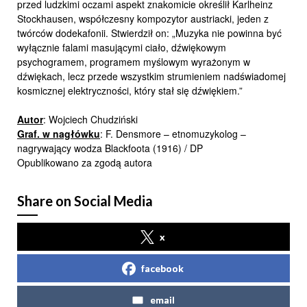
przed ludzkimi oczami aspekt znakomicie określił Karlheinz
Stockhausen, współczesny kompozytor austriacki, jeden z
twórców dodekafonii. Stwierdził on: „Muzyka nie powinna być
wyłącznie falami masującymi ciało, dźwiękowym
psychogramem, programem myślowym wyrażonym w
dźwiękach, lecz przede wszystkim strumieniem nadświadomej
kosmicznej elektryczności, który stał się dźwiękiem.”
Autor
: Wojciech Chudziński
Graf. w nagłówku
: F. Densmore – etnomuzykolog –
nagrywający wodza Blackfoota (1916) / DP
Opublikowano za zgodą autora
Share on Social Media
x
facebook
email