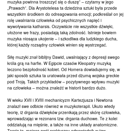
muzyka powinna troszczyć się o duszę” – czytamy w jego
„Prawach”. Dla Arystotelesa ta dziedzina sztuki była przede
wszystkim środkiem do odreagowania emocji; podkreślał on jej
rolę uwalniania człowieka od psychicznych napięć i
wywoływania katharsis. Oczywiście nie wszystkie dźwięki,
ułożone we frazy, posiadają taką zdolność. Istnieje bowiem
muzyka niosąca ukojenie – i szkodliwa dla ludzkiego ducha,
której każdy rozsądny człowiek winien się wystrzegać.
Siłę muzyki znał biblijny Dawid, uwalniający z depresji swego
króla grą na harfie. W Egipcie czasów Kleopatry muzyką
leczono bezpłodność kobiet. Od Homera dowiadujemy się, w
jaki sposób sztuka ta uratowała przed dżumą wojska greckie
pod Troją. Takich przykładów – pozytywnego wpływu muzyki
na człowieka – można znaleźć w historii bardzo dużo.
W wieku XVII i XVIII mechanicyzm Kartezjusza i Newtona
znalazł swe odbicie również w muzykoterapii. Ukuto wtedy
teorię, iż drgania dźwięków przenikają przez skórę człowieka,
wprowadzając w rezonans tzw. drgania duchowe. Te z kolei
oddziałują na mięśnie, a także na inne układy anatomiczne.
Teoria ta, mająca swój praktyczny odpowiednik w tzw.