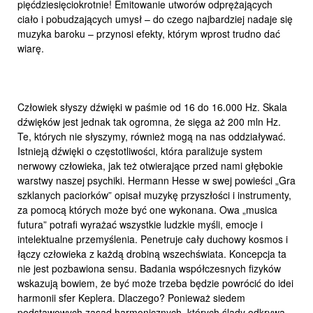
pięćdziesięciokrotnie! Emitowanie utworów odprężających
ciało i pobudzających umysł – do czego najbardziej nadaje się
muzyka baroku – przynosi efekty, którym wprost trudno dać
wiarę.
Człowiek słyszy dźwięki w paśmie od 16 do 16.000 Hz. Skala
dźwięków jest jednak tak ogromna, że sięga aż 200 mln Hz.
Te, których nie słyszymy, również mogą na nas oddziaływać.
Istnieją dźwięki o częstotliwości, która paraliżuje system
nerwowy człowieka, jak też otwierające przed nami głębokie
warstwy naszej psychiki. Hermann Hesse w swej powieści „Gra
szklanych paciorków” opisał muzykę przyszłości i instrumenty,
za pomocą których może być one wykonana. Owa „musica
futura” potrafi wyrażać wszystkie ludzkie myśli, emocje i
intelektualne przemyślenia. Penetruje cały duchowy kosmos i
łączy człowieka z każdą drobiną wszechświata. Koncepcja ta
nie jest pozbawiona sensu. Badania współczesnych fizyków
wskazują bowiem, że być może trzeba będzie powrócić do idei
harmonii sfer Keplera. Dlaczego? Ponieważ siedem
podstawowych zasad harmonicznych, których ślady odkrywa