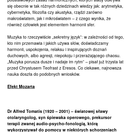
się obecnie w tak różnych dziedzinach wiedzy jak: arytmetyka,
cybernetyka, filozofia czy akustyka, rządzi zarówno
makroświatem, jak i mikroświatem – z czego wynika, że
również człowiek jest elementem harmonii sfer.
Muzyka to rzeczywiście „sekretny język”: w zależności od tego,
kto nim przemawia i jakich używa słów, doświadczamy
harmonii, uspokojenia, relaksu i inspirujących doznań
duchowych, albo agresji, niepokoju i przerażającego chaosu.
„Muzyka porusza dusze i nadaje im rytm” – pisał już trzysta lat
przed Chrystusem Teofrast z Eresos. Co ciekawe, najnowsza
nauka doszła do podobnych wniosków.
Efekt Mozarta
Dr Alfred Tomatis (1920 – 2001) – światowej sławy
otolaryngolog, syn śpiewaka operowego, prekursor
terapii zwanej audio-psycho-fonologią, którą
wykorzystywał do pomocy w niektórych schorzeniach