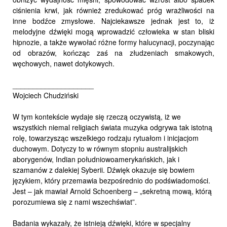
ciśnienia krwi, jak również zredukować próg wrażliwości na
inne bodźce zmysłowe. Najciekawsze jednak jest to, iż
melodyjne dźwięki mogą wprowadzić człowieka w stan bliski
hipnozie, a także wywołać różne formy halucynacji, poczynając
od obrazów, kończąc zaś na złudzeniach smakowych,
węchowych, nawet dotykowych.
____________________
Wojciech Chudziński
W tym kontekście wydaje się rzeczą oczywistą, iż we
wszystkich niemal religiach świata muzyka odgrywa tak istotną
rolę, towarzysząc wszelkiego rodzaju rytuałom i inicjacjom
duchowym. Dotyczy to w równym stopniu australijskich
aborygenów, Indian południowoamerykańskich, jak i
szamanów z dalekiej Syberii. Dźwięk okazuje się bowiem
językiem, który przemawia bezpośrednio do podświadomości.
Jest – jak mawiał Arnold Schoenberg – „sekretną mową, którą
porozumiewa się z nami wszechświat”.
Badania wykazały, że istnieją dźwięki, które w specjalny