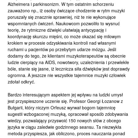
Alzheimera i parkinsonizm. W tym ostatnim schorzeniu
zauważono np., iż osoby ćwiczące chodzenie w rytm muzyki
poruszały się znacznie sprawniej, niż te nie wykonujące
wspomnianych ćwiczeń. Naukowcom pozwoliło to wysnuć
teorię, że rytmiczne dźwięki ułatwiają antycypację i
koordynację skurczu mięśni, co może okazać się milowym
krokiem w procesie odzyskiwania kontroli nad własnymi
ruchami u pacjentów po przebytym udarze mózgu. Jeśli
dodamy do tego, że klientami muzykoterapeutów są obecnie
ludzie cierpiący na AIDS, nowotwory, uzależnienia i przewlekłe
bóle, stanie się jasne, iż lecznicza siła dźwięków jest doprawdy
ogromna. A jeszcze nie wszystkie tajemnice muzyki człowiek
zdołał odkryć.
Bardzo interesującym aspektem jej wpływu na ludzki umysł
jest przyspieszone uczenie się. Profesor Georgi Łozanow z
Bułgarii, który niczym Orfeusz wyrwał bogom tajemnicę
sugestii wzbogaconej muzyką, opracował sposób zdobywania
wiedzy, pozwalający przyswoić 150 nowych słów z obcego
języka w ciągu zaledwie godzinnego seansu. Ta niezwykła
metoda przyspiesza, jak obliczono, proces nauczania ponad