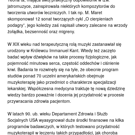
jatromuzyce, zainspirowała niektórych kompozytorów do
tworzenia utworów leczniczych. I tak np. M. Maret
skomponował 12 sonat tworzących cykl „O cierpieniach
podagry”, jego koledzy zaś napisali utwory zalecane na wrzody
żołądka, bezsenność oraz migreny.
W XIX wieku nad terapeutyczną rolą muzyki zastanawiał się
urodzony w Królewcu Immanuel Kant. Wtedy też zaczęto
badać wpływ dźwięków na takie procesy fizjologiczne, jak
pojemność minutowa serca, częstość oddechów i ciśnienie
krwi. Badania te rozwinęły się na tyle, że obecnie program
studiów ponad 70 uczelni amerykańskich obejmuje
muzykoterapię jako przedmiot o charakterze specjalizacji
lekarskiej. Współczesna medycyna traktuje tę nową dziedzinę
wiedzy bardzo poważnie i docenia jej przydatność w procesie
przywracania zdrowia pacjentom.
W latach 90. ub. wieku Departament Zdrowia i Służb
Socjalnych USA wyasygnował duże środki finansowe na kilka
programów badawczych, w których testowano przydatność
muzykoterapii w leczeniu takich przypadłości, jak choroba