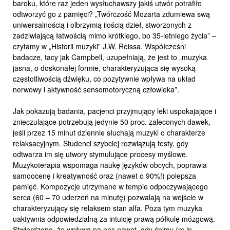
baroku, które raz jeden wysłuchawszy jakiś utwór potrafiło
odtworzyć go z pamięci? „Twórczość Mozarta zdumiewa swą
uniwersalnością i olbrzymią ilością dzieł, stworzonych z
zadziwiającą łatwością mimo krótkiego, bo 35-letniego życia” –
czytamy w „Historii muzyki” J.W. Reissa. Współcześni
badacze, tacy jak Campbell, uzupełniają, że jest to „muzyka
jasna, o doskonałej formie, charakteryzująca się wysoką
częstotliwością dźwięku, co pozytywnie wpływa na układ
nerwowy i aktywność sensomotoryczną człowieka”.
Jak pokazują badania, pacjenci przyjmujący leki uspokajające i
znieczulające potrzebują jedynie 50 proc. zaleconych dawek,
jeśli przez 15 minut dziennie słuchają muzyki o charakterze
relaksacyjnym. Studenci szybciej rozwiązują testy, gdy
odtwarza im się utwory stymulujące procesy myślowe.
Muzykoterapia wspomaga naukę języków obcych, poprawia
samoocenę i kreatywność oraz (nawet o 90%!) polepsza
pamięć. Kompozycje utrzymane w tempie odpoczywającego
serca (60 – 70 uderzeń na minutę) pozwalają na wejście w
charakteryzujący się relaksem stan alfa. Poza tym muzyka
uaktywnia odpowiedzialną za intuicję prawą półkulę mózgową.
Stwierdzono, że wpływa na nas nawet, gdy śpimy (m.in.