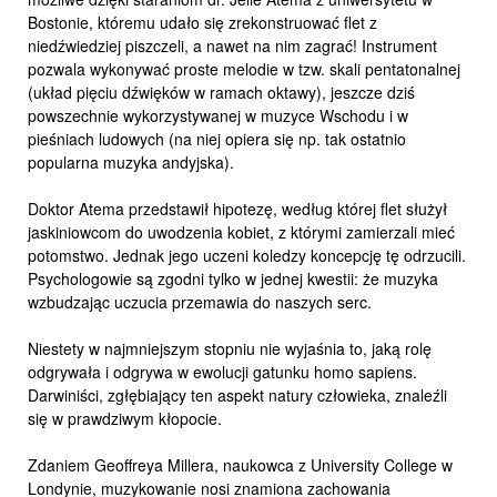
Bostonie, któremu udało się zrekonstruować flet z
niedźwiedziej piszczeli, a nawet na nim zagrać! Instrument
pozwala wykonywać proste melodie w tzw. skali pentatonalnej
(układ pięciu dźwięków w ramach oktawy), jeszcze dziś
powszechnie wykorzystywanej w muzyce Wschodu i w
pieśniach ludowych (na niej opiera się np. tak ostatnio
popularna muzyka andyjska).
Doktor Atema przedstawił hipotezę, według której flet służył
jaskiniowcom do uwodzenia kobiet, z którymi zamierzali mieć
potomstwo. Jednak jego uczeni koledzy koncepcję tę odrzucili.
Psychologowie są zgodni tylko w jednej kwestii: że muzyka
wzbudzając uczucia przemawia do naszych serc.
Niestety w najmniejszym stopniu nie wyjaśnia to, jaką rolę
odgrywała i odgrywa w ewolucji gatunku homo sapiens.
Darwiniści, zgłębiający ten aspekt natury człowieka, znaleźli
się w prawdziwym kłopocie.
Zdaniem Geoffreya Millera, naukowca z University College w
Londynie, muzykowanie nosi znamiona zachowania