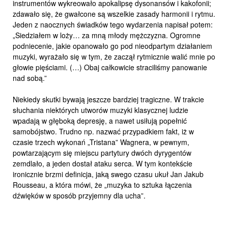
instrumentów wykreowało apokalipsę dysonansów i kakofonii;
zdawało się, że gwałcone są wszelkie zasady harmonii i rytmu.
Jeden z naocznych świadków tego wydarzenia napisał potem:
„Siedziałem w loży… za mną młody mężczyzna. Ogromne
podniecenie, jakie opanowało go pod nieodpartym działaniem
muzyki, wyrażało się w tym, że zaczął rytmicznie walić mnie po
głowie pięściami. (…) Obaj całkowicie straciliśmy panowanie
nad sobą.”
Niekiedy skutki bywają jeszcze bardziej tragiczne. W trakcie
słuchania niektórych utworów muzyki klasycznej ludzie
wpadają w głęboką depresję, a nawet usiłują popełnić
samobójstwo. Trudno np. nazwać przypadkiem fakt, iż w
czasie trzech wykonań „Tristana” Wagnera, w pewnym,
powtarzającym się miejscu partytury dwóch dyrygentów
zemdlało, a jeden dostał ataku serca. W tym kontekście
ironicznie brzmi definicja, jaką swego czasu ukuł Jan Jakub
Rousseau, a która mówi, że „muzyka to sztuka łączenia
dźwięków w sposób przyjemny dla ucha”.