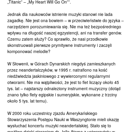
„Titanic” – „My Heart Will Go On””.
Jednak dla naukowców istnienie muzyki stanowi nie lada
zagadkę. Nie jest ona bowiem – w przeciwieństwie do języka –
narzędziem porozumiewania się. Nie ma też bezpośredniego
wpływu na długość naszej egzystencji, ani na transfer genów.
Czemu zatem służy? Co sprawiło, że nasi przodkowie
skonstruowali pierwsze prymitywne instrumenty i zaczęli
komponować melodie?
W Słowenii, w Górach Dynarskich niegdyś zamieszkanych
przez neandertalczyków, w 1995 r. natrafiono na kość
niedźwiedzia jaskiniowego z wywierconymi regularnymi
otworami. Nie ma wątpliwości, że jest to flet liczący około 45
tys. lat – najstarszy odnaleziony instrument muzyczny (dotąd
znano tylko flety egipskie i sumeryjskie, wykonane z trzciny
około 5 tys. lat temu).
W 2000 roku uczestnicy zjazdu Amerykańskiego
Stowarzyszenia Postępu Nauki w Waszyngtonie mieli okazję
wysłuchać koncertu muzyki neandertalskiej. Stało się to
możliwe dzięki staraniom dr. Jelle Atema z uniwersytetu w