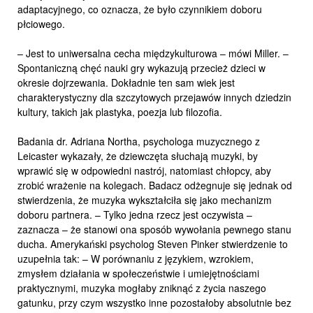
adaptacyjnego, co oznacza, że było czynnikiem doboru
płciowego.
– Jest to uniwersalna cecha międzykulturowa – mówi Miller. –
Spontaniczną chęć nauki gry wykazują przecież dzieci w
okresie dojrzewania. Dokładnie ten sam wiek jest
charakterystyczny dla szczytowych przejawów innych dziedzin
kultury, takich jak plastyka, poezja lub filozofia.
Badania dr. Adriana Northa, psychologa muzycznego z
Leicaster wykazały, że dziewczęta słuchają muzyki, by
wprawić się w odpowiedni nastrój, natomiast chłopcy, aby
zrobić wrażenie na kolegach. Badacz odżegnuje się jednak od
stwierdzenia, że muzyka wykształciła się jako mechanizm
doboru partnera. – Tylko jedna rzecz jest oczywista –
zaznacza – że stanowi ona sposób wywołania pewnego stanu
ducha. Amerykański psycholog Steven Pinker stwierdzenie to
uzupełnia tak: – W porównaniu z językiem, wzrokiem,
zmysłem działania w społeczeństwie i umiejętnościami
praktycznymi, muzyka mogłaby zniknąć z życia naszego
gatunku, przy czym wszystko inne pozostałoby absolutnie bez