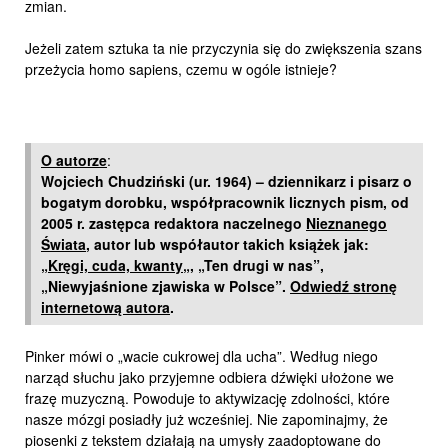
zmian.
Jeżeli zatem sztuka ta nie przyczynia się do zwiększenia szans
przeżycia homo sapiens, czemu w ogóle istnieje?
O autorze
:
Wojciech Chudziński (ur. 1964) – dziennikarz i pisarz o
bogatym dorobku, współpracownik licznych pism, od
2005 r. zastępca redaktora naczelnego
Nieznanego
Świata
, autor lub współautor takich książek jak:
„
Kręgi, cuda, kwanty
„, „Ten drugi w nas”,
„Niewyjaśnione zjawiska w Polsce”.
Odwiedź stronę
internetową autora
.
Pinker mówi o „wacie cukrowej dla ucha”. Według niego
narząd słuchu jako przyjemne odbiera dźwięki ułożone we
frazę muzyczną. Powoduje to aktywizację zdolności, które
nasze mózgi posiadły już wcześniej. Nie zapominajmy, że
piosenki z tekstem działają na umysły zaadoptowane do