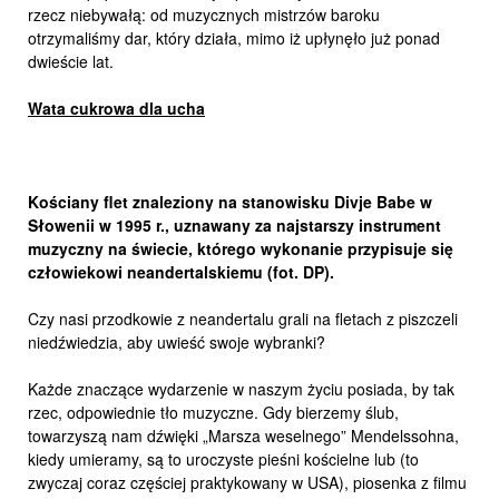
rzecz niebywałą: od muzycznych mistrzów baroku
otrzymaliśmy dar, który działa, mimo iż upłynęło już ponad
dwieście lat.
Wata cukrowa dla ucha
Kościany flet znaleziony na stanowisku Divje Babe w
Słowenii w 1995 r., uznawany za najstarszy instrument
muzyczny na świecie, którego wykonanie przypisuje się
człowiekowi neandertalskiemu (fot. DP).
Czy nasi przodkowie z neandertalu grali na fletach z piszczeli
niedźwiedzia, aby uwieść swoje wybranki?
Każde znaczące wydarzenie w naszym życiu posiada, by tak
rzec, odpowiednie tło muzyczne. Gdy bierzemy ślub,
towarzyszą nam dźwięki „Marsza weselnego” Mendelssohna,
kiedy umieramy, są to uroczyste pieśni kościelne lub (to
zwyczaj coraz częściej praktykowany w USA), piosenka z filmu