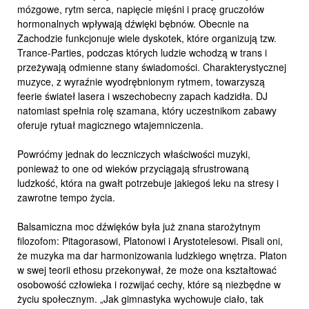
mózgowe, rytm serca, napięcie mięśni i pracę gruczołów
hormonalnych wpływają dźwięki bębnów. Obecnie na
Zachodzie funkcjonuje wiele dyskotek, które organizują tzw.
Trance-Parties, podczas których ludzie wchodzą w trans i
przeżywają odmienne stany świadomości. Charakterystycznej
muzyce, z wyraźnie wyodrębnionym rytmem, towarzyszą
feerie świateł lasera i wszechobecny zapach kadzidła. DJ
natomiast spełnia rolę szamana, który uczestnikom zabawy
oferuje rytuał magicznego wtajemniczenia.
Powróćmy jednak do leczniczych właściwości muzyki,
ponieważ to one od wieków przyciągają sfrustrowaną
ludzkość, która na gwałt potrzebuje jakiegoś leku na stresy i
zawrotne tempo życia.
Balsamiczna moc dźwięków była już znana starożytnym
filozofom: Pitagorasowi, Platonowi i Arystotelesowi. Pisali oni,
że muzyka ma dar harmonizowania ludzkiego wnętrza. Platon
w swej teorii ethosu przekonywał, że może ona kształtować
osobowość człowieka i rozwijać cechy, które są niezbędne w
życiu społecznym. „Jak gimnastyka wychowuje ciało, tak