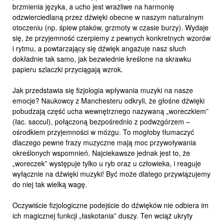
brzmienia języka, a ucho jest wrażliwe na harmonię
odzwierciedlaną przez dźwięki obecne w naszym naturalnym
otoczeniu (np. śpiew ptaków, grzmoty w czasie burzy). Wydaje
się, że przyjemność czerpiemy z pewnych konkretnych wzorów
i rytmu, a powtarzający się dźwięk angażuje nasz słuch
dokładnie tak samo, jak bezwiednie kreślone na skrawku
papieru szlaczki przyciągają wzrok.
Jak przedstawia się fizjologia wpływania muzyki na nasze
emocje? Naukowcy z Manchesteru odkryli, że głośne dźwięki
pobudzają część ucha wewnętrznego nazywaną „woreczkiem”
(łac. saccul), połączoną bezpośrednio z podwzgórzem –
ośrodkiem przyjemności w mózgu. To mogłoby tłumaczyć
dlaczego pewne frazy muzyczne mają moc przywoływania
określonych wspomnień. Najciekawsze jednak jest to, że
„woreczek” występuje tylko u ryb oraz u człowieka, i reaguje
wyłącznie na dźwięki muzyki! Być może dlatego przywiązujemy
do niej tak wielką wagę.
Oczywiście fizjologiczne podejście do dźwięków nie odbiera im
ich magicznej funkcji „łaskotania” duszy. Ten wciąż ukryty