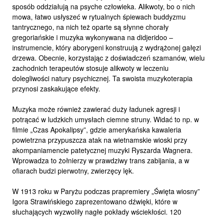
sposób oddziałują na psyche człowieka. Alikwoty, bo o nich
mowa, łatwo usłyszeć w rytualnych śpiewach buddyzmu
tantrycznego, na nich też oparte są słynne chorały
gregoriańskie i muzyka wykonywana na didjeridoo –
instrumencie, który aborygeni konstruują z wydrążonej gałęzi
drzewa. Obecnie, korzystając z doświadczeń szamanów, wielu
zachodnich terapeutów stosuje alikwoty w leczeniu
dolegliwości natury psychicznej. Ta swoista muzykoterapia
przynosi zaskakujące efekty.
Muzyka może również zawierać duży ładunek agresji i
potrącać w ludzkich umysłach ciemne struny. Widać to np. w
filmie „Czas Apokalipsy”, gdzie amerykańska kawaleria
powietrzna przypuszcza atak na wietnamskie wioski przy
akompaniamencie patetycznej muzyki Ryszarda Wagnera.
Wprowadza to żołnierzy w prawdziwy trans zabijania, a w
ofiarach budzi pierwotny, zwierzęcy lęk.
W 1913 roku w Paryżu podczas prapremiery „Święta wiosny”
Igora Strawińskiego zaprezentowano dźwięki, które w
słuchających wyzwoliły nagłe pokłady wściekłości. 120