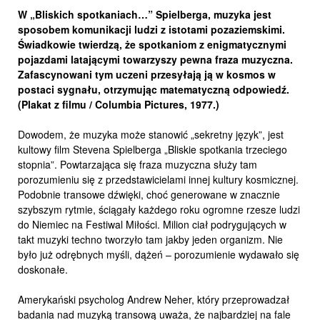
W „Bliskich spotkaniach…” Spielberga, muzyka jest
sposobem komunikacji ludzi z istotami pozaziemskimi.
Świadkowie twierdzą, że spotkaniom z enigmatycznymi
pojazdami latającymi towarzyszy pewna fraza muzyczna.
Zafascynowani tym uczeni przesyłają ją w kosmos w
postaci sygnału, otrzymując matematyczną odpowiedź.
(Plakat z filmu / Columbia Pictures, 1977.)
Dowodem, że muzyka może stanowić „sekretny język”, jest
kultowy film Stevena Spielberga „Bliskie spotkania trzeciego
stopnia”. Powtarzająca się fraza muzyczna służy tam
porozumieniu się z przedstawicielami innej kultury kosmicznej.
Podobnie transowe dźwięki, choć generowane w znacznie
szybszym rytmie, ściągały każdego roku ogromne rzesze ludzi
do Niemiec na Festiwal Miłości. Milion ciał podrygujących w
takt muzyki techno tworzyło tam jakby jeden organizm. Nie
było już odrębnych myśli, dążeń – porozumienie wydawało się
doskonałe.
Amerykański psycholog Andrew Neher, który przeprowadzał
badania nad muzyką transową uważa, że najbardziej na fale