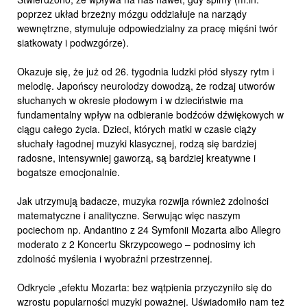
poprzez układ brzeżny mózgu oddziałuje na narządy
wewnętrzne, stymuluje odpowiedzialny za pracę mięśni twór
siatkowaty i podwzgórze).
Okazuje się, że już od 26. tygodnia ludzki płód słyszy rytm i
melodię. Japońscy neurolodzy dowodzą, że rodzaj utworów
słuchanych w okresie płodowym i w dzieciństwie ma
fundamentalny wpływ na odbieranie bodźców dźwiękowych w
ciągu całego życia. Dzieci, których matki w czasie ciąży
słuchały łagodnej muzyki klasycznej, rodzą się bardziej
radosne, intensywniej gaworzą, są bardziej kreatywne i
bogatsze emocjonalnie.
Jak utrzymują badacze, muzyka rozwija również zdolności
matematyczne i analityczne. Serwując więc naszym
pociechom np. Andantino z 24 Symfonii Mozarta albo Allegro
moderato z 2 Koncertu Skrzypcowego – podnosimy ich
zdolność myślenia i wyobraźni przestrzennej.
Odkrycie „efektu Mozarta: bez wątpienia przyczyniło się do
wzrostu popularności muzyki poważnej. Uświadomiło nam też