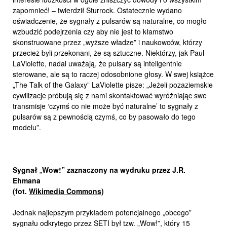
zapomnieć! – twierdził Sturrock. Ostatecznie wydano
oświadczenie, że sygnały z pulsarów są naturalne, co mogło
wzbudzić podejrzenia czy aby nie jest to kłamstwo
skonstruowane przez „wyższe władze” i naukowców, którzy
przecież byli przekonani, że są sztuczne. Niektórzy, jak Paul
LaViolette, nadal uważają, że pulsary są inteligentnie
sterowane, ale są to raczej odosobnione głosy. W swej książce
„The Talk of the Galaxy” LaViolette pisze: „Jeżeli pozaziemskie
cywilizacje próbują się z nami skontaktować wyróżniając swe
transmisje ‘czymś co nie może być naturalne’ to sygnały z
pulsarów są z pewnością czymś, co by pasowało do tego
modelu”.
Sygnał
„
Wow!” zaznaczony na wydruku przez J.R.
Ehmana
(fot.
Wikimedia Commons
)
Jednak najlepszym przykładem potencjalnego „obcego”
sygnału odkrytego przez SETI był tzw. „Wow!”, który 15