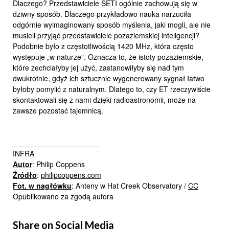
Dlaczego? Przedstawiciele SETI ogólnie zachowują się w
dziwny sposób. Dlaczego przykładowo nauka narzuciła
odgórnie wyimaginowany sposób myślenia, jaki mogli, ale nie
musieli przyjąć przedstawiciele pozaziemskiej inteligencji?
Podobnie było z częstotliwością 1420 MHz, która często
występuje „w naturze”. Oznacza to, że istoty pozaziemskie,
które zechciałyby jej użyć, zastanowiłyby się nad tym
dwukrotnie, gdyż ich sztucznie wygenerowany sygnał łatwo
byłoby pomylić z naturalnym. Dlatego to, czy ET rzeczywiście
skontaktowali się z nami dzięki radioastronomii, może na
zawsze pozostać tajemnicą.
_____________________
INFRA
Autor
: Philip Coppens
Źródło
:
philipcoppens.com
Fot. w nagłówku
: Anteny w Hat Creek Observatory /
CC
Opublikowano za zgodą autora
Share on Social Media