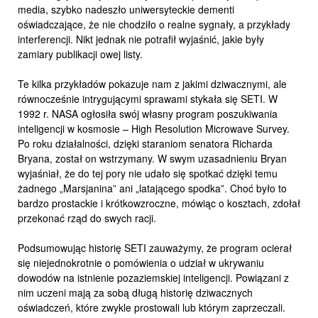
media, szybko nadeszło uniwersyteckie dementi
oświadczające, że nie chodziło o realne sygnały, a przykłady
interferencji. Nikt jednak nie potrafił wyjaśnić, jakie były
zamiary publikacji owej listy.
Te kilka przykładów pokazuje nam z jakimi dziwacznymi, ale
równocześnie intrygującymi sprawami stykała się SETI. W
1992 r. NASA ogłosiła swój własny program poszukiwania
inteligencji w kosmosie – High Resolution Microwave Survey.
Po roku działalności, dzięki staraniom senatora Richarda
Bryana, został on wstrzymany. W swym uzasadnieniu Bryan
wyjaśniał, że do tej pory nie udało się spotkać dzięki temu
żadnego „Marsjanina” ani „latającego spodka”. Choć było to
bardzo prostackie i krótkowzroczne, mówiąc o kosztach, zdołał
przekonać rząd do swych racji.
Podsumowując historię SETI zauważymy, że program ocierał
się niejednokrotnie o pomówienia o udział w ukrywaniu
dowodów na istnienie pozaziemskiej inteligencji. Powiązani z
nim uczeni mają za sobą długą historię dziwacznych
oświadczeń, które zwykle prostowali lub którym zaprzeczali.