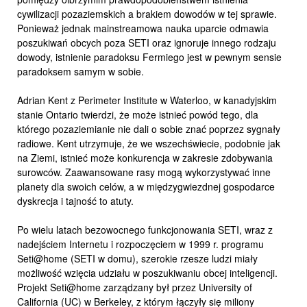
cywilizacji pozaziemskich a brakiem dowodów w tej sprawie.
Ponieważ jednak mainstreamowa nauka uparcie odmawia
poszukiwań obcych poza SETI oraz ignoruje innego rodzaju
dowody, istnienie paradoksu Fermiego jest w pewnym sensie
paradoksem samym w sobie.
Adrian Kent z Perimeter Institute w Waterloo, w kanadyjskim
stanie Ontario twierdzi, że może istnieć powód tego, dla
którego pozaziemianie nie dali o sobie znać poprzez sygnały
radiowe. Kent utrzymuje, że we wszechświecie, podobnie jak
na Ziemi, istnieć może konkurencja w zakresie zdobywania
surowców. Zaawansowane rasy mogą wykorzystywać inne
planety dla swoich celów, a w międzygwiezdnej gospodarce
dyskrecja i tajność to atuty.
Po wielu latach bezowocnego funkcjonowania SETI, wraz z
nadejściem Internetu i rozpoczęciem w 1999 r. programu
Seti@home (SETI w domu), szerokie rzesze ludzi miały
możliwość wzięcia udziału w poszukiwaniu obcej inteligencji.
Projekt Seti@home zarządzany był przez University of
California (UC) w Berkeley, z którym łączyły się miliony