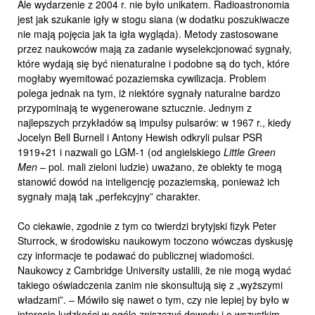
Ale wydarzenie z 2004 r. nie było unikatem. Radioastronomia
jest jak szukanie igły w stogu siana (w dodatku poszukiwacze
nie mają pojęcia jak ta igła wygląda). Metody zastosowane
przez naukowców mają za zadanie wyselekcjonować sygnały,
które wydają się być nienaturalne i podobne są do tych, które
mogłaby wyemitować pozaziemska cywilizacja. Problem
polega jednak na tym, iż niektóre sygnały naturalne bardzo
przypominają te wygenerowane sztucznie. Jednym z
najlepszych przykładów są impulsy pulsarów: w 1967 r., kiedy
Jocelyn Bell Burnell i Antony Hewish odkryli pulsar PSR
1919+21 i nazwali go LGM-1 (od angielskiego
Little Green
Men
– pol. mali zieloni ludzie) uważano, że obiekty te mogą
stanowić dowód na inteligencję pozaziemską, ponieważ ich
sygnały mają tak „perfekcyjny” charakter.
Co ciekawie, zgodnie z tym co twierdzi brytyjski fizyk Peter
Sturrock, w środowisku naukowym toczono wówczas dyskusję
czy informacje te podawać do publicznej wiadomości.
Naukowcy z Cambridge University ustalili, że nie mogą wydać
takiego oświadczenia zanim nie skonsultują się z „wyższymi
władzami”. – Mówiło się nawet o tym, czy nie lepiej by było w
interesie ludzkości w ogóle zniszczyć dowody i o wszystkim