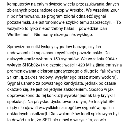
komputerów na całym świecie w celu przeszukiwania danych
zbieranych przez radioteleskop w Arecibo. We wrześniu 2004
r. poinformowano, że program zdołał odnaleźć sygnał
pozaziemski, ale astronomowie szybko temu zaprzeczyli. – To
wszystko to tylko niepotrzebny hałas – powiedział Dan
Wertheimer. – Nie mamy niczego niezwykłego.
Sprawdzono setki tysięcy sygnałów bacząc, czy ich
nadawcami nie są czasem cywilizacje pozaziemskie. Do
dalszych analiz wybrano 150 sygnałów. We wrześniu 2004 r.
wykryto SHGb02+14 o częstotliwości 1420 MHz (linia emisyjna
promieniowania elektromagnetycznego o długości fali równiej
21 cm, tj. zakres radiowy, wysyłanego przez atomy wodoru).
Sygnał uznano za poważnego kandydata, jednak po czasie
okazało się, że jest on jedynie zakłóceniem. Sposób w jaki
doprowadzono do tej konkluzji wywołał jednak falę krytyki i
spekulacji. Na przykład dyskutowano o tym, że Instytut SETI
nigdy nie ujawnił wszystkich szczegółów sygnałów, np. ich
dokładnych lokalizacji. Dla zwolenników teorii spiskowych był
to dowód na to, że SETI nie mówi o wszystkim, co wie.