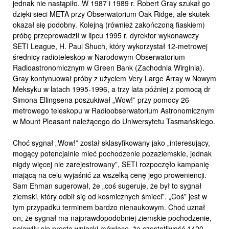
jednak nie nastąpiło. W 1987 i 1989 r. Robert Gray szukał go
dzięki sieci META przy Obserwatorium Oak Ridge, ale skutek
okazał się podobny. Kolejną (również zakończoną fiaskiem)
próbę przeprowadził w lipcu 1995 r. dyrektor wykonawczy
SETI League, H. Paul Shuch, który wykorzystał 12-metrowej
średnicy radioteleskop w Narodowym Obserwatorium
Radioastronomicznym w Green Bank (Zachodnia Wirginia).
Gray kontynuował próby z użyciem Very Large Array w Nowym
Meksyku w latach 1995-1996, a trzy lata później z pomocą dr
Simona Ellingsena poszukiwał „Wow!” przy pomocy 26-
metrowego teleskopu w Radioobserwatorium Astronomicznym
w Mount Pleasant należącego do Uniwersytetu Tasmańskiego.
Choć sygnał „Wow!” został sklasyfikowany jako „interesujący,
mogący potencjalnie mieć pochodzenie pozaziemskie, jednak
nigdy więcej nie zarejestrowany”, SETI rozpoczęło kampanię
mającą na celu wyjaśnić za wszelką cenę jego proweniencji.
Sam Ehman sugerował, że „coś sugeruje, że był to sygnał
ziemski, który odbił się od kosmicznych śmieci”. „Coś” jest w
tym przypadku terminem bardzo nienaukowym. Choć uznał
on, że sygnał ma najprawdopodobniej ziemskie pochodzenie,
pojawiły się proste wnioski mówiące, że częstotliwość 1420