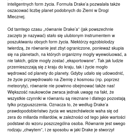
inteligentnych form życia. Formuła Drake’a pozwalała także
oszacować liczbę planet podobnych do Ziemi w Drogi
Mlecznej.
Od tamtego czasu „równanie Drake’a” (jak powszechnie
zaczęto je nazywać) stało się ulubionym instrumentem w
poszukiwaniu obcych form życia. Niektórzy egzobiolodzy
twierdzą, że równanie jest zbyt ograniczone, ponieważ skupia
się na planetach, na których organizmy mogły wyewoluować, a
nie takich, gdzie mogły zostać „eksportowane”. Tak jak ludzie
przemieszczają się z kraju do kraju, tak i życie mogło
wędrować od planety do planety. Gdyby udało się udowodnić,
że życie przywędrowało na Ziemię z kosmosu (np. poprzez
meteoryty), równanie nie powinno obejmować także nas!
Większość naukowców zwraca jednak uwagę na fakt, że
wszystkie czynniki w równaniu są nieznane i dlatego pozostają
tylko przypuszczenia. Oznacza to, że według Drake’a
prawdopodobieństwo życia we wszechświecie waha się od
zera do miliarda miliardów, w zależności od tego jakie wartości
podstawi do wzoru poszczególna osoba. Równanie jest swego
rodzaju „chwytem”, i ze sposobu w jaki Drake je stworzył