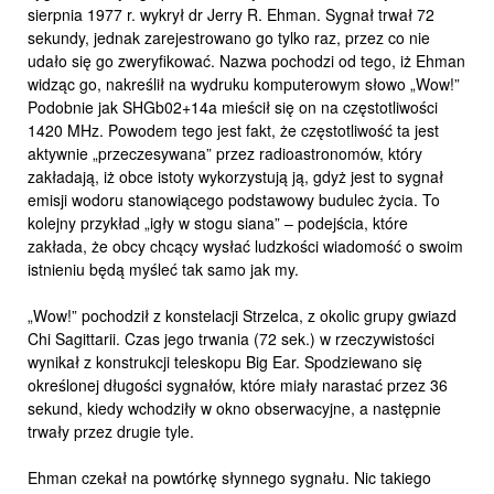
sierpnia 1977 r. wykrył dr Jerry R. Ehman. Sygnał trwał 72
sekundy, jednak zarejestrowano go tylko raz, przez co nie
udało się go zweryfikować. Nazwa pochodzi od tego, iż Ehman
widząc go, nakreślił na wydruku komputerowym słowo „Wow!”
Podobnie jak SHGb02+14a mieścił się on na częstotliwości
1420 MHz. Powodem tego jest fakt, że częstotliwość ta jest
aktywnie „przeczesywana” przez radioastronomów, który
zakładają, iż obce istoty wykorzystują ją, gdyż jest to sygnał
emisji wodoru stanowiącego podstawowy budulec życia. To
kolejny przykład „igły w stogu siana” – podejścia, które
zakłada, że obcy chcący wysłać ludzkości wiadomość o swoim
istnieniu będą myśleć tak samo jak my.
„Wow!” pochodził z konstelacji Strzelca, z okolic grupy gwiazd
Chi Sagittarii. Czas jego trwania (72 sek.) w rzeczywistości
wynikał z konstrukcji teleskopu Big Ear. Spodziewano się
określonej długości sygnałów, które miały narastać przez 36
sekund, kiedy wchodziły w okno obserwacyjne, a następnie
trwały przez drugie tyle.
Ehman czekał na powtórkę słynnego sygnału. Nic takiego