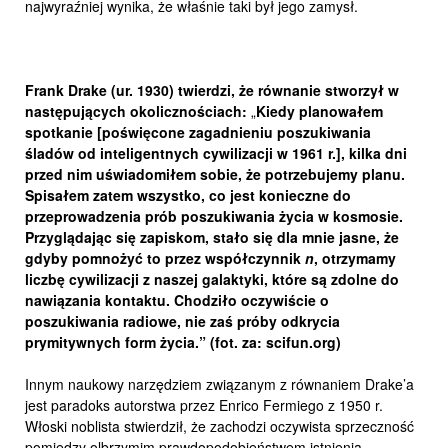
najwyraźniej wynika, że właśnie taki był jego zamysł.
Frank Drake (ur. 1930) twierdzi, że równanie stworzył w
następujących okolicznościach:
„
K
iedy planowałem
spotkanie [poświęcone zagadnieniu poszukiwania
śladów od inteligentnych cywilizacji w 1961 r.], kilka dni
przed nim uświadomiłem sobie, że potrzebujemy planu.
Spisałem zatem wszystko, co jest konieczne do
przeprowadzenia prób poszukiwania życia w kosmosie.
Przyglądając się zapiskom, stało się dla mnie jasne, że
gdyby pomnożyć to przez współczynnik
n
, otrzymamy
liczbę cywilizacji z naszej galaktyki, które są zdolne do
nawiązania kontaktu. Chodziło oczywiście o
poszukiwania radiowe, nie zaś próby odkrycia
prymitywnych form życia.” (fot. za: scifun.org)
Innym naukowy narzędziem związanym z równaniem Drake’a
jest paradoks autorstwa przez Enrico Fermiego z 1950 r.
Włoski noblista stwierdził, że zachodzi oczywista sprzeczność
pomiędzy olbrzymim prawdopodobieństwem istnienia