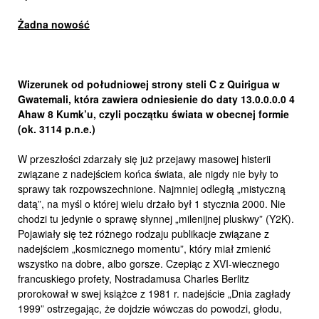
Żadna nowość
Wizerunek od południowej strony steli C z Quirigua w
Gwatemali, która zawiera odniesienie do daty 13.0.0.0.0 4
Ahaw 8 Kumk’u, czyli początku świata w obecnej formie
(ok. 3114 p.n.e.)
W przeszłości zdarzały się już przejawy masowej histerii
związane z nadejściem końca świata, ale nigdy nie były to
sprawy tak rozpowszechnione. Najmniej odległą „mistyczną
datą”, na myśl o której wielu drżało był 1 stycznia 2000. Nie
chodzi tu jedynie o sprawę słynnej „milenijnej pluskwy” (Y2K).
Pojawiały się też różnego rodzaju publikacje związane z
nadejściem „kosmicznego momentu”, który miał zmienić
wszystko na dobre, albo gorsze. Czepiąc z XVI-wiecznego
francuskiego profety, Nostradamusa Charles Berlitz
prorokował w swej książce z 1981 r. nadejście „Dnia zagłady
1999” ostrzegając, że dojdzie wówczas do powodzi, głodu,