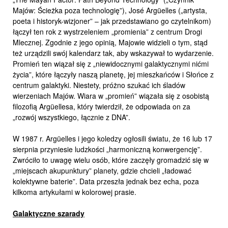
Majów: Ścieżka poza technologię”), José Argüelles („artysta,
poeta i historyk-wizjoner” – jak przedstawiano go czytelnikom)
łączył ten rok z wystrzeleniem „promienia” z centrum Drogi
Mlecznej. Zgodnie z jego opinią, Majowie widzieli o tym, stąd
też urządzili swój kalendarz tak, aby wskazywał to wydarzenie.
Promień ten wiązał się z „niewidocznymi galaktycznymi nićmi
życia”, które łączyły naszą planetę, jej mieszkańców i Słońce z
centrum galaktyki. Niestety, próżno szukać ich śladów
wierzeniach Majów. Wiara w „promień” wiązała się z osobistą
filozofią Argüellesa, który twierdził, że odpowiada on za
„rozwój wszystkiego, łącznie z DNA”.
W 1987 r. Argüelles i jego koledzy ogłosili światu, że 16 lub 17
sierpnia przyniesie ludzkości „harmoniczną konwergencję”.
Zwróciło to uwagę wielu osób, które zaczęły gromadzić się w
„miejscach akupunktury” planety, gdzie chcieli „ładować
kolektywne baterie”. Data przeszła jednak bez echa, poza
kilkoma artykułami w kolorowej prasie.
Galaktyczne szarady