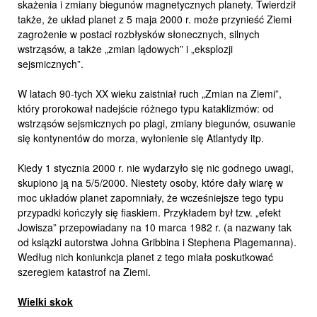
skażenia i zmiany biegunów magnetycznych planety. Twierdził
także, że układ planet z 5 maja 2000 r. może przynieść Ziemi
zagrożenie w postaci rozbłysków słonecznych, silnych
wstrząsów, a także „zmian lądowych” i „eksplozji
sejsmicznych”.
W latach 90-tych XX wieku zaistniał ruch „Zmian na Ziemi”,
który prorokował nadejście różnego typu kataklizmów: od
wstrząsów sejsmicznych po plagi, zmiany biegunów, osuwanie
się kontynentów do morza, wyłonienie się Atlantydy itp.
Kiedy 1 stycznia 2000 r. nie wydarzyło się nic godnego uwagi,
skupiono ją na 5/5/2000. Niestety osoby, które dały wiarę w
moc układów planet zapomniały, że wcześniejsze tego typu
przypadki kończyły się fiaskiem. Przykładem był tzw. „efekt
Jowisza” przepowiadany na 10 marca 1982 r. (a nazwany tak
od ksiązki autorstwa Johna Gribbina i Stephena Plagemanna).
Według nich koniunkcja planet z tego miała poskutkować
szeregiem katastrof na Ziemi.
Wielki skok