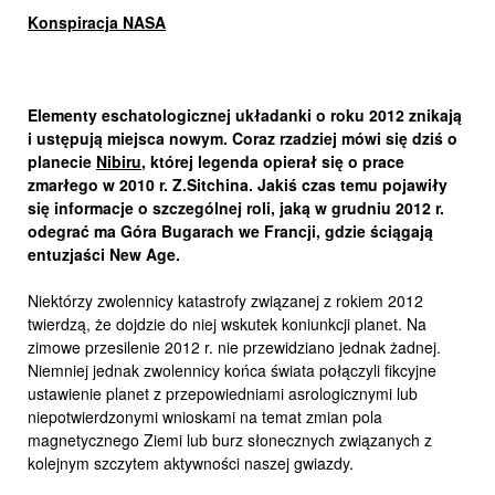
Konspiracja NASA
Elementy eschatologicznej układanki o roku 2012 znikają
i ustępują miejsca nowym. Coraz rzadziej mówi się dziś o
planecie
Nibiru
, której legenda opierał się o prace
zmarłego w 2010 r. Z.Sitchina. Jakiś czas temu pojawiły
się informacje o szczególnej roli, jaką w grudniu 2012 r.
odegrać ma Góra Bugarach we Francji, gdzie ściągają
entuzjaści New Age.
Niektórzy zwolennicy katastrofy związanej z rokiem 2012
twierdzą, że dojdzie do niej wskutek koniunkcji planet. Na
zimowe przesilenie 2012 r. nie przewidziano jednak żadnej.
Niemniej jednak zwolennicy końca świata połączyli fikcyjne
ustawienie planet z przepowiedniami asrologicznymi lub
niepotwierdzonymi wnioskami na temat zmian pola
magnetycznego Ziemi lub burz słonecznych związanych z
kolejnym szczytem aktywności naszej gwiazdy.