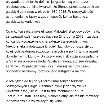
przypadku brak także definicji jej granic – są one raczej
nieokreślone. Jenkins twierdził, że Słońce przekracza centrum
galaktyki cały czas w okresie 1980-2016. W rzeczywistości
astronomia nie łączy w żaden sposób końca baktunu z
galaktyczną koniunkcją.
Co o końcu świata myśleli sami
Majowie
? Brak dowodów na to,
że uznawali dzień przypadający na 21 grudnia 2012 r. za datę
końca lub wydarzenie o charakterze transcendentnym.
Niektóre teksty dotyczące Długiej Rachuby odnoszą się do
kolejnych baktunów rozpoczynających się po 13-tym, a nawet
do kolejnych piktunów. Dla przykładu, inskrypcja sporządzona
w VII w. na polecenie króla Pacala z Palenque przewidywała,
że w roku 15 października 4772 r. naszej rachuby czasu
obchodzić będziemy rocznicę jego wstąpienia na tron.
Z odkrytych do tej pory i przetłumaczonych tekstów
poświęconych Długiej Rachubie, tylko jeden wymienia
kluczową datę „2012”. Jest to tzw. monument nr 6 z
Tortuguero (stan Tabasco), niekompletny, ale też nie mówiący
jednoznacznie o zbliżającym się końcu…