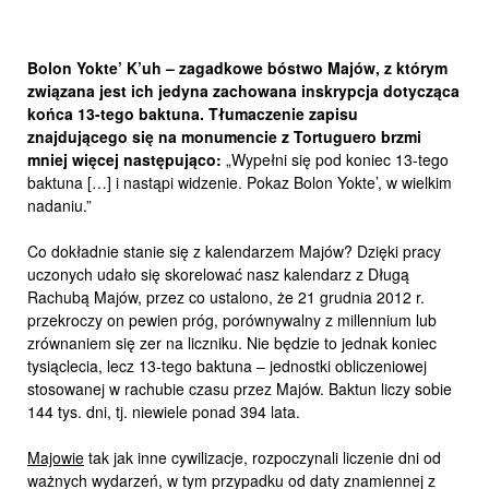
Bolon Yokte’ K’uh – zagadkowe bóstwo Majów, z którym
związana jest ich jedyna zachowana inskrypcja dotycząca
końca 13-tego baktuna. Tłumaczenie zapisu
znajdującego się na monumencie z Tortuguero brzmi
mniej więcej następująco:
„Wypełni się pod koniec 13-tego
baktuna […] i nastąpi widzenie. Pokaz Bolon Yokte’, w wielkim
nadaniu.”
Co dokładnie stanie się z kalendarzem Majów? Dzięki pracy
uczonych udało się skorelować nasz kalendarz z Długą
Rachubą Majów, przez co ustalono, że 21 grudnia 2012 r.
przekroczy on pewien próg, porównywalny z millennium lub
zrównaniem się zer na liczniku. Nie będzie to jednak koniec
tysiąclecia, lecz 13-tego baktuna – jednostki obliczeniowej
stosowanej w rachubie czasu przez Majów. Baktun liczy sobie
144 tys. dni, tj. niewiele ponad 394 lata.
Majowie
tak jak inne cywilizacje, rozpoczynali liczenie dni od
ważnych wydarzeń, w tym przypadku od daty znamiennej z