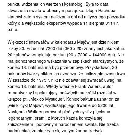
punktu widzenia ich wierzeń i kosmologii Była to data
stworzenia świata w obecnym porządku. Długa Rachuba
stanowi zatem system naliczania dni od mitycznego począdku,
który dla większości ekspertów wypada 11 sierpnia 3114 r.
p.n.e.
Większość interwałów w kalendarzu Majów jest dzielnikiem
liczby 20. Przedział 7200 dni (360 x 20) znany jest jako katun.
20 katunów kompletuje baktun (20 x 7200 = 144000 dni). Nie
ma jednoznacznego wskazania w zapiskach starożytnych, że
koniec 13. baktuna ma być przełomowy. Przykładowo, 20
baktunów tworzy piktun, co oznacza, że naliczanie czasu trwa.
W zasadzie do 1975 r. nikt nie zdawał się zwracać uwagi na
koniec 13. baktuna. Wtedy właśnie Frank Waters, autor
romantyczny i spekulujący, poświęcił mu krótki rozdział w
książce pt. „Mexico Mystique”. Koniec baktuna uznał on za
„wielki cykl Majów”, wydłużając jego trwanie do 5200 lat.
Następnie Walters porównał pięć tych cykli z pięcioma
legendarnymi erami, z których każda kończyła się
zniszczeniem i ponownym narodzeniem świata. Nie trzeba
nadmieniać, że nie kryła się za tym żadna tradycja