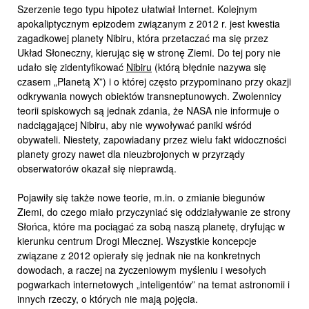
Szerzenie tego typu hipotez ułatwiał Internet. Kolejnym
apokaliptycznym epizodem związanym z 2012 r. jest kwestia
zagadkowej planety Nibiru, która przetaczać ma się przez
Układ Słoneczny, kierując się w stronę Ziemi. Do tej pory nie
udało się zidentyfikować
Nibiru
(którą błędnie nazywa się
czasem „Planetą X”) i o której często przypominano przy okazji
odkrywania nowych obiektów transneptunowych. Zwolennicy
teorii spiskowych są jednak zdania, że NASA nie informuje o
nadciągającej Nibiru, aby nie wywoływać paniki wśród
obywateli. Niestety, zapowiadany przez wielu fakt widoczności
planety grozy nawet dla nieuzbrojonych w przyrządy
obserwatorów okazał się nieprawdą.
Pojawiły się także nowe teorie, m.in. o zmianie biegunów
Ziemi, do czego miało przyczyniać się oddziaływanie ze strony
Słońca, które ma pociągać za sobą naszą planetę, dryfując w
kierunku centrum Drogi Mlecznej. Wszystkie koncepcje
związane z 2012 opierały się jednak nie na konkretnych
dowodach, a raczej na życzeniowym myśleniu i wesołych
pogwarkach internetowych „inteligentów” na temat astronomii i
innych rzeczy, o których nie mają pojęcia.