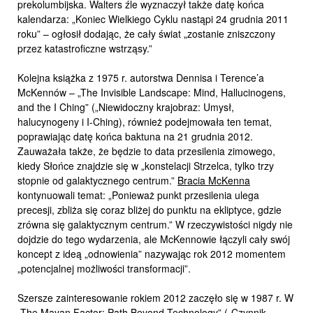
prekolumbijska. Walters źle wyznaczył także datę końca
kalendarza: „Koniec Wielkiego Cyklu nastąpi 24 grudnia 2011
roku” – ogłosił dodając, że cały świat „zostanie zniszczony
przez katastroficzne wstrząsy.”
Kolejna książka z 1975 r. autorstwa Dennisa i Terence’a
McKennów – „The Invisible Landscape: Mind, Hallucinogens,
and the I Ching” („Niewidoczny krajobraz: Umysł,
halucynogeny i I-Ching), również podejmowała ten temat,
poprawiając datę końca baktuna na 21 grudnia 2012.
Zauważała także, że będzie to data przesilenia zimowego,
kiedy Słońce znajdzie się w „konstelacji Strzelca, tylko trzy
stopnie od galaktycznego centrum.”
Bracia McKenna
kontynuowali temat: „Ponieważ punkt przesilenia ulega
precesji, zbliża się coraz bliżej do punktu na ekliptyce, gdzie
zrówna się galaktycznym centrum.” W rzeczywistości nigdy nie
dojdzie do tego wydarzenia, ale McKennowie łączyli cały swój
koncept z ideą „odnowienia” nazywając rok 2012 momentem
„potencjalnej możliwości transformacji”.
Szersze zainteresowanie rokiem 2012 zaczęło się w 1987 r. W
„The Mayan Factor: Path Beyond Technology” („Czynnik