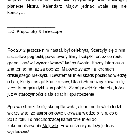
planecie Nibiru. Kalendarz Majów jednak wcale się nie
kończy…
____________________
E.C. Krupp, Sky & Telescope
Rok 2012 jeszcze nim nastał, był celebrytą. Szerzyły się o nim
straszliwe pogłoski, powstawały filmy i książki, przez co rosło
grono „fanów i wyczekiwaczy” końca świata. Każdy internauta
zna ten temat aż za dobrze: Majowie żyjący na terenach
dzisiejszego Meksyku i Gwatemali mieli skądś posiadać wiedzę
o tym, kiedy nastąpi kres kresów, Układ Słoneczny zrówna się
z centrum galaktyki, a w pobliżu Ziemi przejdzie planeta, która
już w starożytności siała strach i spustoszenie.
Sprawa strasznie się skomplikowała, ale mimo to wielu ludzi
wierzy w to, że astronomowie ukrywają wiedzę o tym, co o
2012 roku i o nadchodzącej katastrofie mieli do
zakomunikowania
Majowie
. Pewne rzeczy należy jednak
wyklarować…