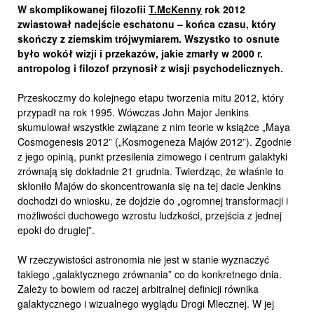
W skomplikowanej filozofii
T.McKenny
rok 2012
zwiastował nadejście eschatonu – końca czasu, który
skończy z ziemskim trójwymiarem. Wszystko to osnute
było wokół wizji i przekazów, jakie zmarły w 2000 r.
antropolog i filozof przynosił z wisji psychodelicznych.
Przeskoczmy do kolejnego etapu tworzenia mitu 2012, który
przypadł na rok 1995. Wówczas John Major Jenkins
skumulował wszystkie związane z nim teorie w książce „Maya
Cosmogenesis 2012” („Kosmogeneza Majów 2012”). Zgodnie
z jego opinią, punkt przesilenia zimowego i centrum galaktyki
zrównają się dokładnie 21 grudnia. Twierdząc, że właśnie to
skłoniło Majów do skoncentrowania się na tej dacie Jenkins
dochodzi do wniosku, że dojdzie do „ogromnej transformacji i
możliwości duchowego wzrostu ludzkości, przejścia z jednej
epoki do drugiej”.
W rzeczywistości astronomia nie jest w stanie wyznaczyć
takiego „galaktycznego zrównania” co do konkretnego dnia.
Zależy to bowiem od raczej arbitralnej definicji równika
galaktycznego i wizualnego wyglądu Drogi Mlecznej. W jej