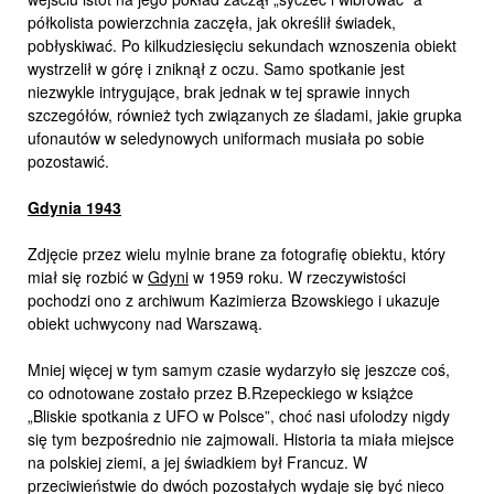
półkolista powierzchnia zaczęła, jak określił świadek,
pobłyskiwać. Po kilkudziesięciu sekundach wznoszenia obiekt
wystrzelił w górę i zniknął z oczu. Samo spotkanie jest
niezwykle intrygujące, brak jednak w tej sprawie innych
szczegółów, również tych związanych ze śladami, jakie grupka
ufonautów w seledynowych uniformach musiała po sobie
pozostawić.
Gdynia 1943
Zdjęcie przez wielu mylnie brane za fotografię obiektu, który
miał się rozbić w
Gdyni
w 1959 roku. W rzeczywistości
pochodzi ono z archiwum Kazimierza Bzowskiego i ukazuje
obiekt uchwycony nad Warszawą.
Mniej więcej w tym samym czasie wydarzyło się jeszcze coś,
co odnotowane zostało przez B.Rzepeckiego w książce
„Bliskie spotkania z UFO w Polsce”, choć nasi ufolodzy nigdy
się tym bezpośrednio nie zajmowali. Historia ta miała miejsce
na polskiej ziemi, a jej świadkiem był Francuz. W
przeciwieństwie do dwóch pozostałych wydaje się być nieco