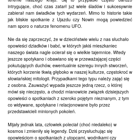
intrygujące, choć czas zatarł już wiele śladów i sukcesywnie
zabierał nam świadków tych wydarzeń. Mimo to historie takie
jak bliskie spotkanie z Ujazdu czy Nowin mogą powiedzieć
nam sporo o naturze fenomenu UFO.
Nie da się zaprzeczyć, że w dzieciństwie wielu z nas słuchało
opowieści dziadków i babć, w których jakiś mieszkaniec
naszego świata nagle ocierał się o wielkie tajemnice. Wtedy
jeszcze spotykano i obawiano się w przeważającej części
pokutujących duchów, ewentualnie szeregu innych stworzeń,
których korzenie tkwią głęboko w naszej kulturze, częstokroć w
słowiańskiej mitologii. Przypadkami tego typu należy zająć się
z osobna. Zauważyć wypada jeszcze jedną rzecz, o której
mówi się nieczęsto, a chodzi mianowicie związek dzisiejszych
opowieści o spotkaniach z szeroko pojętym nieznanym, z tym
co widywane, spotykane i relacjonowane było przez
przedstawicieli minionych pokoleń.
Mijały jednak lata, człowiek poleciał (choć niedaleko) w
kosmos i zmieniły się legendy. Dziś przysłuchując się
opowieściom o spotkaniach z utopcami, wodnikami czy