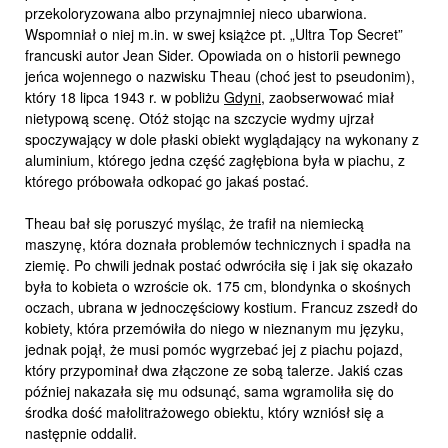
przekoloryzowana albo przynajmniej nieco ubarwiona.
Wspomniał o niej m.in. w swej książce pt. „Ultra Top Secret”
francuski autor Jean Sider. Opowiada on o historii pewnego
jeńca wojennego o nazwisku Theau (choć jest to pseudonim),
który 18 lipca 1943 r. w pobliżu
Gdyni
, zaobserwować miał
nietypową scenę. Otóż stojąc na szczycie wydmy ujrzał
spoczywający w dole płaski obiekt wyglądający na wykonany z
aluminium, którego jedna część zagłębiona była w piachu, z
którego próbowała odkopać go jakaś postać.
Theau bał się poruszyć myśląc, że trafił na niemiecką
maszynę, która doznała problemów technicznych i spadła na
ziemię. Po chwili jednak postać odwróciła się i jak się okazało
była to kobieta o wzroście ok. 175 cm, blondynka o skośnych
oczach, ubrana w jednoczęściowy kostium. Francuz zszedł do
kobiety, która przemówiła do niego w nieznanym mu języku,
jednak pojął, że musi pomóc wygrzebać jej z piachu pojazd,
który przypominał dwa złączone ze sobą talerze. Jakiś czas
później nakazała się mu odsunąć, sama wgramoliła się do
środka dość małolitrażowego obiektu, który wzniósł się a
następnie oddalił.