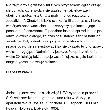
Nie zajmiemy się wszystkimi z tych przypadków, ograniczając
się do tych, które wydają się względnie najciekawsze i
obejmują spotkanie z UFO z małym, choć egzotycznym
„dodatkiem”. Chodzi o bliskie spotkania III stopnia, czyli takie,
w których obserwacji obiektu towarzyszy spotkanie z jego
pasażerem/pasażerami. O podobne historie sprzed lat nie jest
łatwo, głównie dlatego, że czas bezustannie zabiera nam ich
świadków. Były jednak takie przypadki, w których podobne
relacje udało się zarejestrować i jak się okazało były to sprawy
wielce intrygujące. Nadmieńmy jeszcze, że oprócz historii z
wieku XX istnieją także relacje wcześniejsze, często lapidarne i
enigmatyczne, ale wciąż ciekawe.
Diabeł w kasku
Jedno z pierwszych polskich zdjęć UFO wykonane przez dr
S.Kowalczewskiego 22 grudnia 1958 roku w Muszynie
aparatem Werra (fot. za: K.Piechota, B. Rzepecki, UFO nad
Polską, Nolpress, Białystok 1995).