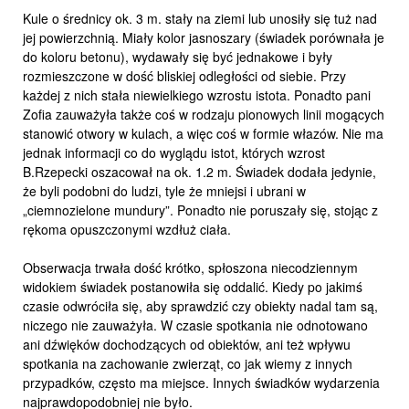
Kule o średnicy ok. 3 m. stały na ziemi lub unosiły się tuż nad
jej powierzchnią. Miały kolor jasnoszary (świadek porównała je
do koloru betonu), wydawały się być jednakowe i były
rozmieszczone w dość bliskiej odległości od siebie. Przy
każdej z nich stała niewielkiego wzrostu istota. Ponadto pani
Zofia zauważyła także coś w rodzaju pionowych linii mogących
stanowić otwory w kulach, a więc coś w formie włazów. Nie ma
jednak informacji co do wyglądu istot, których wzrost
B.Rzepecki oszacował na ok. 1.2 m. Świadek dodała jedynie,
że byli podobni do ludzi, tyle że mniejsi i ubrani w
„ciemnozielone mundury”. Ponadto nie poruszały się, stojąc z
rękoma opuszczonymi wzdłuż ciała.
Obserwacja trwała dość krótko, spłoszona niecodziennym
widokiem świadek postanowiła się oddalić. Kiedy po jakimś
czasie odwróciła się, aby sprawdzić czy obiekty nadal tam są,
niczego nie zauważyła. W czasie spotkania nie odnotowano
ani dźwięków dochodzących od obiektów, ani też wpływu
spotkania na zachowanie zwierząt, co jak wiemy z innych
przypadków, często ma miejsce. Innych świadków wydarzenia
najprawdopodobniej nie było.