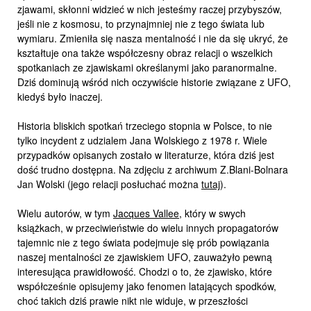
zjawami, skłonni widzieć w nich jesteśmy raczej przybyszów,
jeśli nie z kosmosu, to przynajmniej nie z tego świata lub
wymiaru. Zmieniła się nasza mentalność i nie da się ukryć, że
kształtuje ona także współczesny obraz relacji o wszelkich
spotkaniach ze zjawiskami określanymi jako paranormalne.
Dziś dominują wśród nich oczywiście historie związane z UFO,
kiedyś było inaczej.
Historia bliskich spotkań trzeciego stopnia w Polsce, to nie
tylko incydent z udzialem Jana Wolskiego z 1978 r. Wiele
przypadków opisanych zostało w literaturze, która dziś jest
dość trudno dostępna. Na zdjęciu z archiwum Z.Blani-Bolnara
Jan Wolski (jego relacji posłuchać można
tutaj
).
Wielu autorów, w tym
Jacques Vallee
, który w swych
książkach, w przeciwieństwie do wielu innych propagatorów
tajemnic nie z tego świata podejmuje się prób powiązania
naszej mentalności ze zjawiskiem UFO, zauważyło pewną
interesująca prawidłowość. Chodzi o to, że zjawisko, które
współcześnie opisujemy jako fenomen latających spodków,
choć takich dziś prawie nikt nie widuje, w przeszłości