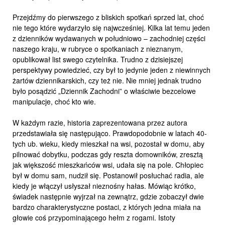
Przejdźmy do pierwszego z bliskich spotkań sprzed lat, choć
nie tego które wydarzyło się najwcześniej. Kilka lat temu jeden
z dzienników wydawanych w południowo – zachodniej części
naszego kraju, w rubryce o spotkaniach z nieznanym,
opublikował list swego czytelnika. Trudno z dzisiejszej
perspektywy powiedzieć, czy był to jedynie jeden z niewinnych
żartów dziennikarskich, czy też nie. Nie mniej jednak trudno
było posądzić „Dziennik Zachodni” o właściwie bezcelowe
manipulacje, choć kto wie.
W każdym razie, historia zaprezentowana przez autora
przedstawiała się następująco. Prawdopodobnie w latach 40-
tych ub. wieku, kiedy mieszkał na wsi, pozostał w domu, aby
pilnować dobytku, podczas gdy reszta domowników, zresztą
jak większość mieszkańców wsi, udała się na pole. Chłopiec
był w domu sam, nudził się. Postanowił posłuchać radia, ale
kiedy je włączył usłyszał nieznośny hałas. Mówiąc krótko,
świadek następnie wyjrzał na zewnątrz, gdzie zobaczył dwie
bardzo charakterystyczne postaci, z których jedna miała na
głowie coś przypominającego hełm z rogami. Istoty