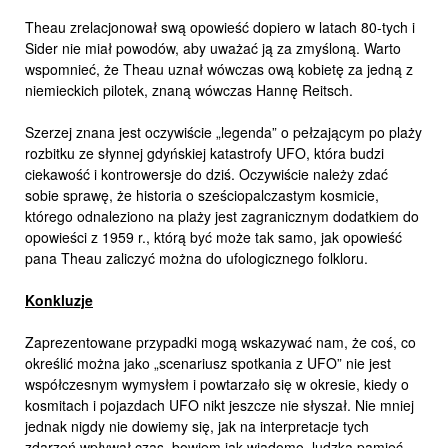
Theau zrelacjonował swą opowieść dopiero w latach 80-tych i
Sider nie miał powodów, aby uważać ją za zmyśloną. Warto
wspomnieć, że Theau uznał wówczas ową kobietę za jedną z
niemieckich pilotek, znaną wówczas Hannę Reitsch.
Szerzej znana jest oczywiście „legenda” o pełzającym po plaży
rozbitku ze słynnej gdyńskiej katastrofy UFO, która budzi
ciekawość i kontrowersje do dziś. Oczywiście należy zdać
sobie sprawę, że historia o sześciopalczastym kosmicie,
którego odnaleziono na plaży jest zagranicznym dodatkiem do
opowieści z 1959 r., którą być może tak samo, jak opowieść
pana Theau zaliczyć można do ufologicznego folkloru.
Konkluzje
Zaprezentowane przypadki mogą wskazywać nam, że coś, co
określić można jako „scenariusz spotkania z UFO” nie jest
współczesnym wymysłem i powtarzało się w okresie, kiedy o
kosmitach i pojazdach UFO nikt jeszcze nie słyszał. Nie mniej
jednak nigdy nie dowiemy się, jak na interpretacje tych
zdarzeń wpływał czas, bowiem jak wiadomo, ludzka pamięć