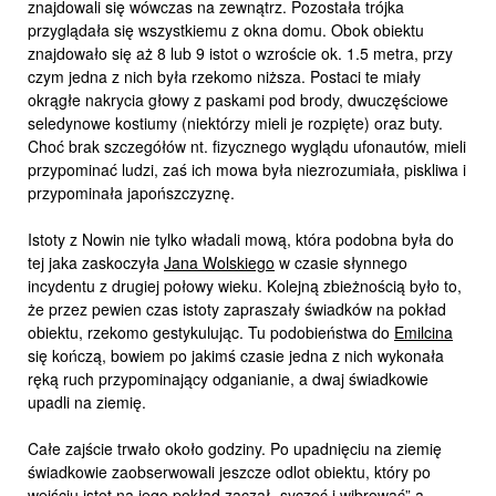
znajdowali się wówczas na zewnątrz. Pozostała trójka
przyglądała się wszystkiemu z okna domu. Obok obiektu
znajdowało się aż 8 lub 9 istot o wzroście ok. 1.5 metra, przy
czym jedna z nich była rzekomo niższa. Postaci te miały
okrągłe nakrycia głowy z paskami pod brody, dwuczęściowe
seledynowe kostiumy (niektórzy mieli je rozpięte) oraz buty.
Choć brak szczegółów nt. fizycznego wyglądu ufonautów, mieli
przypominać ludzi, zaś ich mowa była niezrozumiała, piskliwa i
przypominała japońszczyznę.
Istoty z Nowin nie tylko władali mową, która podobna była do
tej jaka zaskoczyła
Jana Wolskiego
w czasie słynnego
incydentu z drugiej połowy wieku. Kolejną zbieżnością było to,
że przez pewien czas istoty zapraszały świadków na pokład
obiektu, rzekomo gestykulując. Tu podobieństwa do
Emilcina
się kończą, bowiem po jakimś czasie jedna z nich wykonała
ręką ruch przypominający odganianie, a dwaj świadkowie
upadli na ziemię.
Całe zajście trwało około godziny. Po upadnięciu na ziemię
świadkowie zaobserwowali jeszcze odlot obiektu, który po
wejściu istot na jego pokład zaczął „syczeć i wibrować” a