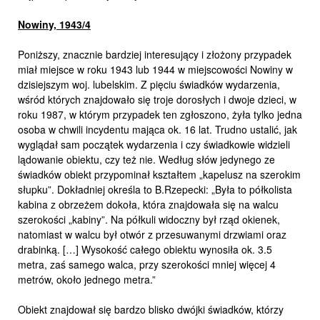
Nowiny, 1943/4
Poniższy, znacznie bardziej interesujący i złożony przypadek
miał miejsce w roku 1943 lub 1944 w miejscowości Nowiny w
dzisiejszym woj. lubelskim. Z pięciu świadków wydarzenia,
wśród których znajdowało się troje dorosłych i dwoje dzieci, w
roku 1987, w którym przypadek ten zgłoszono, żyła tylko jedna
osoba w chwili incydentu mająca ok. 16 lat. Trudno ustalić, jak
wyglądał sam początek wydarzenia i czy świadkowie widzieli
lądowanie obiektu, czy też nie. Według słów jedynego ze
świadków obiekt przypominał kształtem „kapelusz na szerokim
słupku”. Dokładniej określa to B.Rzepecki: „Była to półkolista
kabina z obrzeżem dokoła, która znajdowała się na walcu
szerokości „kabiny”. Na półkuli widoczny był rząd okienek,
natomiast w walcu był otwór z przesuwanymi drzwiami oraz
drabinką. […] Wysokość całego obiektu wynosiła ok. 3.5
metra, zaś samego walca, przy szerokości mniej więcej 4
metrów, około jednego metra.”
Obiekt znajdował się bardzo blisko dwójki świadków, którzy