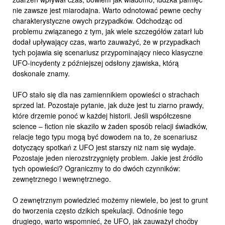
nie zawsze jest miarodajna. Warto odnotować pewne cechy
charakterystyczne owych przypadków. Odchodząc od
problemu związanego z tym, jak wiele szczegółów zatarł lub
dodał upływający czas, warto zauważyć, że w przypadkach
tych pojawia się scenariusz przypominający nieco klasyczne
UFO-incydenty z późniejszej odsłony zjawiska, którą
doskonale znamy.
UFO stało się dla nas zamiennikiem opowieści o strachach
sprzed lat. Pozostaje pytanie, jak duże jest tu ziarno prawdy,
które drzemie ponoć w każdej historii. Jeśli współczesne
science – fiction nie skaziło w żaden sposób relacji świadków,
relacje tego typu mogą być dowodem na to, że scenariusz
dotyczący spotkań z UFO jest starszy niż nam się wydaje.
Pozostaje jeden nierozstrzygnięty problem. Jakie jest źródło
tych opowieści? Ograniczmy to do dwóch czynników:
zewnętrznego i wewnętrznego.
O zewnętrznym powiedzieć możemy niewiele, bo jest to grunt
do tworzenia często dzikich spekulacji. Odnośnie tego
drugiego, warto wspomnieć, że UFO, jak zauważył choćby