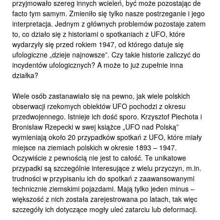
przyjmowało szereg innych wcieleń, być może pozostając de
facto tym samym. Zmieniło się tylko nasze postrzeganie i jego
interpretacja. Jednym z głównych problemów pozostaje zatem
to, co działo się z historiami o spotkaniach z UFO, które
wydarzyły się przed rokiem 1947, od którego datuje się
ufologiczne „dzieje najnowsze”. Czy takie historie zaliczyć do
incydentów ufologicznych? A może to już zupełnie inna
działka?
Wiele osób zastanawiało się na pewno, jak wiele polskich
obserwacji rzekomych obiektów UFO pochodzi z okresu
przedwojennego. Istnieje ich dość sporo. Krzysztof Piechota i
Bronisław Rzepecki w swej książce „UFO nad Polską”
wymieniają około 20 przypadków spotkań z UFO, które miały
miejsce na ziemiach polskich w okresie 1893 – 1947.
Oczywiście z pewnością nie jest to całość. Te unikatowe
przypadki są szczególnie interesujące z wielu przyczyn, m.in.
trudności w przypisaniu ich do spotkań z zaawansowanymi
technicznie ziemskimi pojazdami. Mają tylko jeden minus –
większość z nich została zarejestrowana po latach, tak więc
szczegóły ich dotyczące mogły uleć zatarciu lub deformacji.