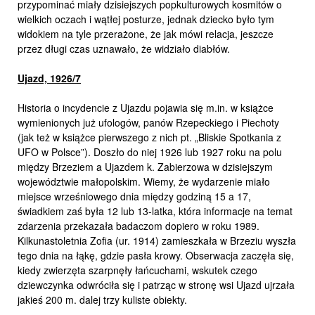
przypominać miały dzisiejszych popkulturowych kosmitów o
wielkich oczach i wątłej posturze, jednak dziecko było tym
widokiem na tyle przerażone, że jak mówi relacja, jeszcze
przez długi czas uznawało, że widziało diabłów.
Ujazd, 1926/7
Historia o incydencie z Ujazdu pojawia się m.in. w książce
wymienionych już ufologów, panów Rzepeckiego i Piechoty
(jak też w książce pierwszego z nich pt. „Bliskie Spotkania z
UFO w Polsce”). Doszło do niej 1926 lub 1927 roku na polu
między Brzeziem a Ujazdem k. Zabierzowa w dzisiejszym
województwie małopolskim. Wiemy, że wydarzenie miało
miejsce wrześniowego dnia między godziną 15 a 17,
świadkiem zaś była 12 lub 13-latka, która informacje na temat
zdarzenia przekazała badaczom dopiero w roku 1989.
Kilkunastoletnia Zofia (ur. 1914) zamieszkała w Brzeziu wyszła
tego dnia na łąkę, gdzie pasła krowy. Obserwacja zaczęła się,
kiedy zwierzęta szarpnęły łańcuchami, wskutek czego
dziewczynka odwróciła się i patrząc w stronę wsi Ujazd ujrzała
jakieś 200 m. dalej trzy kuliste obiekty.