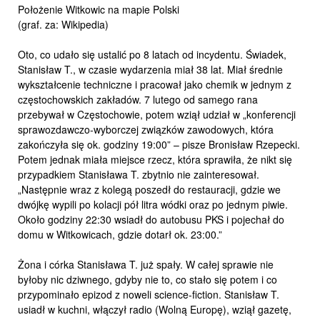
Położenie Witkowic na mapie Polski
(graf. za: Wikipedia)
Oto, co udało się ustalić po 8 latach od incydentu. Świadek,
Stanisław T., w czasie wydarzenia miał 38 lat. Miał średnie
wykształcenie techniczne i pracował jako chemik w jednym z
częstochowskich zakładów. 7 lutego od samego rana
przebywał w Częstochowie, potem wziął udział w „konferencji
sprawozdawczo-wyborczej związków zawodowych, która
zakończyła się ok. godziny 19:00” – pisze Bronisław Rzepecki.
Potem jednak miała miejsce rzecz, która sprawiła, że nikt się
przypadkiem Stanisława T. zbytnio nie zainteresował.
„Następnie wraz z kolegą poszedł do restauracji, gdzie we
dwójkę wypili po kolacji pół litra wódki oraz po jednym piwie.
Około godziny 22:30 wsiadł do autobusu PKS i pojechał do
domu w Witkowicach, gdzie dotarł ok. 23:00.”
Żona i córka Stanisława T. już spały. W całej sprawie nie
byłoby nic dziwnego, gdyby nie to, co stało się potem i co
przypominało epizod z noweli science-fiction. Stanisław T.
usiadł w kuchni, włączył radio (Wolną Europę), wziął gazetę,