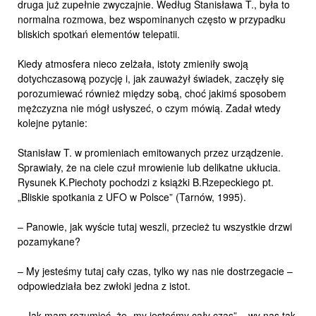
druga już zupełnie zwyczajnie. Według Stanisława T., była to
normalna rozmowa, bez wspominanych często w przypadku
bliskich spotkań elementów telepatii.
Kiedy atmosfera nieco zelżała, istoty zmieniły swoją
dotychczasową pozycję i, jak zauważył świadek, zaczęły się
porozumiewać również między sobą, choć jakimś sposobem
mężczyzna nie mógł usłyszeć, o czym mówią. Zadał wtedy
kolejne pytanie:
Stanisław T. w promieniach emitowanych przez urządzenie.
Sprawiały, że na ciele czuł mrowienie lub delikatne ukłucia.
Rysunek K.Piechoty pochodzi z książki B.Rzepeckiego pt.
„Bliskie spotkania z UFO w Polsce” (Tarnów, 1995).
– Panowie, jak wyście tutaj weszli, przecież tu wszystkie drzwi
pozamykane?
– My jesteśmy tutaj cały czas, tylko wy nas nie dostrzegacie –
odpowiedziała bez zwłoki jedna z istot.
– Jak mam rozumieć, że „my jesteśmy cały czas” – wy nas tak,