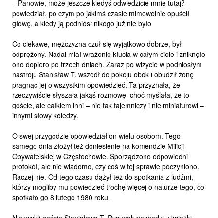
– Panowie, może jeszcze kiedyś odwiedzicie mnie tutaj? –
powiedział, po czym po jakimś czasie mimowolnie opuścił
głowę, a kiedy ją podniósł nikogo już nie było
Co ciekawe, mężczyzna czuł się wyjątkowo dobrze, był
odprężony. Nadal miał wrażenie kłucia w całym ciele i zniknęło
ono dopiero po trzech dniach. Zaraz po wizycie w podniosłym
nastroju Stanisław T. wszedł do pokoju obok i obudził żonę
pragnąc jej o wszystkim opowiedzieć. Ta przyznała, że
rzeczywiście słyszała jakąś rozmowę, choć myślała, że to
goście, ale całkiem inni – nie tak tajemniczy i nie miniaturowi –
innymi słowy koledzy.
O swej przygodzie opowiedział on wielu osobom. Tego
samego dnia złożył też doniesienie na komendzie Milicji
Obywatelskiej w Częstochowie. Sporządzono odpowiedni
protokół, ale nie wiadomo, czy coś w tej sprawie poczyniono.
Raczej nie. Od tego czasu dążył też do spotkania z ludźmi,
którzy mogliby mu powiedzieć trochę więcej o naturze tego, co
spotkało go 8 lutego 1980 roku.
Niezwykli goście Stanisława T. Rysunek pochodzi z książki