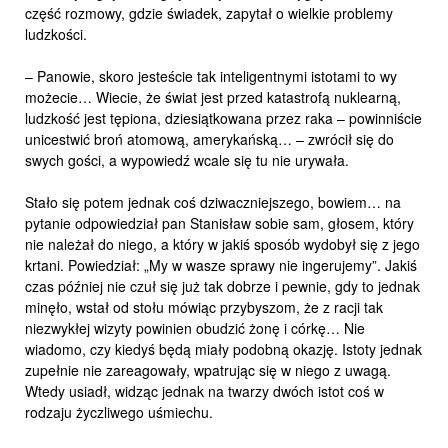
część rozmowy, gdzie świadek, zapytał o wielkie problemy
ludzkości.
– Panowie, skoro jesteście tak inteligentnymi istotami to wy
możecie… Wiecie, że świat jest przed katastrofą nuklearną,
ludzkość jest tępiona, dziesiątkowana przez raka – powinniście
unicestwić broń atomową, amerykańską… – zwrócił się do
swych gości, a wypowiedź wcale się tu nie urywała.
Stało się potem jednak coś dziwaczniejszego, bowiem… na
pytanie odpowiedział pan Stanisław sobie sam, głosem, który
nie należał do niego, a który w jakiś sposób wydobył się z jego
krtani. Powiedział: „My w wasze sprawy nie ingerujemy”. Jakiś
czas później nie czuł się już tak dobrze i pewnie, gdy to jednak
minęło, wstał od stołu mówiąc przybyszom, że z racji tak
niezwykłej wizyty powinien obudzić żonę i córkę… Nie
wiadomo, czy kiedyś będą miały podobną okazję. Istoty jednak
zupełnie nie zareagowały, wpatrując się w niego z uwagą.
Wtedy usiadł, widząc jednak na twarzy dwóch istot coś w
rodzaju życzliwego uśmiechu.