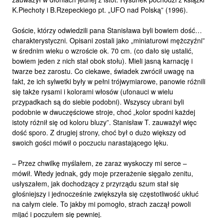
K.Piechoty i B.Rzepeckiego pt. „UFO nad Polską” (1996).
Goście, którzy odwiedzili pana Stanisława byli bowiem dość…
charakterystyczni. Opisani zostali jako „miniaturowi mężczyźni”
w średnim wieku o wzroście ok. 70 cm. (co dało się ustalić,
bowiem jeden z nich stał obok stołu). Mieli jasną karnację i
twarze bez zarostu. Co ciekawe, świadek zwrócił uwagę na
fakt, że ich sylwetki były w pełni trójwymiarowe, panowie różnili
się także rysami i kolorami włosów (ufonauci w wielu
przypadkach są do siebie podobni). Wszyscy ubrani byli
podobnie w dwuczęściowe stroje, choć „kolor spodni każdej
istoty różnił się od koloru bluzy”. Stanisław T. zauważył więc
dość sporo. Z drugiej strony, choć był o dużo większy od
swoich gości mówił o poczuciu narastającego lęku.
– Przez chwilkę myślałem, ze zaraz wyskoczy mi serce –
mówił. Wtedy jednak, gdy moje przerażenie sięgało zenitu,
usłyszałem, jak dochodzący z przyrządu szum stał się
głośniejszy i jednocześnie zwiększyła się częstotliwość ukłuć
na całym ciele. To jakby mi pomogło, strach zaczął powoli
mijać i poczułem się pewniej.