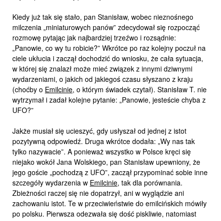
Kiedy już tak się stało, pan Stanisław, wobec nieznośnego
milczenia „miniaturowych panów” zdecydował się rozpocząć
rozmowę pytając jak najbardziej trzeźwo i rozsądnie:
„Panowie, co wy tu robicie?” Wkrótce po raz kolejny poczuł na
ciele ukłucia i zaczął dochodzić do wniosku, że cała sytuacja,
w której się znalazł może mieć związek z innymi dziwnymi
wydarzeniami, o jakich od jakiegoś czasu słyszano z kraju
(choćby o
Emilcinie
, o którym świadek czytał). Stanisław T. nie
wytrzymał i zadał kolejne pytanie: „Panowie, jesteście chyba z
UFO?”
Jakże musiał się ucieszyć, gdy usłyszał od jednej z istot
pozytywną odpowiedź. Druga wkrótce dodała: „Wy nas tak
tylko nazywacie”. A ponieważ wszystko w Polsce kręci się
niejako wokół Jana Wolskiego, pan Stanisław upewniony, że
jego goście „pochodzą z UFO”, zaczął przypominać sobie inne
szczegóły wydarzenia w
Emilcinie
, tak dla porównania.
Zbieżności raczej się nie dopatrzył, ani w wyglądzie ani
zachowaniu istot. Te w przeciwieństwie do emilcińskich mówiły
po polsku. Pierwsza odezwała się dość piskliwie, natomiast