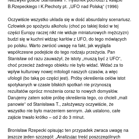
B.Rzepeckiego i K.Piechoty pt. „UFO nad Polską” (1996)
Oczywiście wszystko układa się w dość absurdalny scenariusz.
Człowiek po spożyciu alkoholu (choć po takiej ilości w tej
części Europy raczej nikt nie widuje miniaturowych mężczyzn)
budzi się w kuchni widząc karłów z UFO, do tego mówiących
po polsku. Warto zwrócić uwagę na fakt, jak wygląda
współczesne podejście do tego rodzaju przeżycia. Pan
Stanisław od razu zauważył, że istoty „muszą być z UFO”,
choć przecież żadnego obiektu nie było widać. Widać za to
wpływ kulturowy nowej mitologii naszych czasów, a więc
ufologii (bo taką po części jest). Próby określenia celów istot
spotykanych w czasie bliskich spotkań nie przynoszą
rezultatów oprócz mnożenia coraz to nowych domysłów.
Darujemy zatem sobie próbę określenia tego, co chcieli „mali
panowie” od Stanisława T., założywszy oczywiście, że
wszystko nie było marzeniem sennym. Jak ustalono, całe
zajście trwało krótko – od 2 do 3 minut.
Bronisław Rzepecki opisując ten przypadek zwraca uwagę na
jeszcze jeden szczegół: „Analizując treść poszczególnych