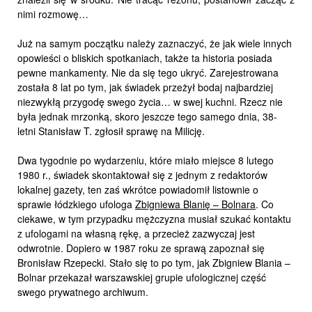
nimi rozmowę…
Już na samym początku należy zaznaczyć, że jak wiele innych
opowieści o bliskich spotkaniach, także ta historia posiada
pewne mankamenty. Nie da się tego ukryć. Zarejestrowana
została 8 lat po tym, jak świadek przeżył bodaj najbardziej
niezwykłą przygodę swego życia… w swej kuchni. Rzecz nie
była jednak mrzonką, skoro jeszcze tego samego dnia, 38-
letni Stanisław T. zgłosił sprawę na Milicję.
Dwa tygodnie po wydarzeniu, które miało miejsce 8 lutego
1980 r., świadek skontaktował się z jednym z redaktorów
lokalnej gazety, ten zaś wkrótce powiadomił listownie o
sprawie łódzkiego ufologa
Zbigniewa Blanię – Bolnara
. Co
ciekawe, w tym przypadku mężczyzna musiał szukać kontaktu
z ufologami na własną rękę, a przecież zazwyczaj jest
odwrotnie. Dopiero w 1987 roku ze sprawą zapoznał się
Bronisław Rzepecki. Stało się to po tym, jak Zbigniew Blania –
Bolnar przekazał warszawskiej grupie ufologicznej część
swego prywatnego archiwum.