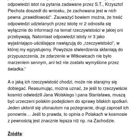
odpowiedzi istot na pytania zadawane przez S.T., Krzysztof
Piechota doszedł do wniosku, że zachowana jest w nich
pewna „prawidłowość”. Zauważyć bowiem można, że treść
odpowiedzi udzielanych przez istotę nr 2 odnosiła się
wyłącznie do informacji na temat rzeczywistości w jakiej oni
przebywają. Natomiast odpowiedzi istoty nr 3 jako
wyjaśniająco-uściślające nawiązują do „rzeczywistości”, w
której my egzystujemy. Powyższe stwierdzenia skłaniają do
przypuszczenia, że zdarzenie w Witkowicach nie było
marzeniem sennym, ani też nie zostało wymyślone przez
świadka.”
A o jaką ich rzeczywistość chodzi, może nie starajmy się
dobiegać. Reasumując, można uznać, że jeśli to rzeczywiście
kosmici odwiedzili Jana Wolskiego i pana Stanisława, muszą
być urzeczeni polskim podejściem do sprawy bliskich spotkań.
Jeden ukłonił się ufonautom na pożegnanie, drugi zaprosił ich
ponownie… Jeśli to prawda, to opinia o Polakach w kosmosie
z pewnością jest znacznie lepsza niż np. na Zachodzie.
Źródła
: