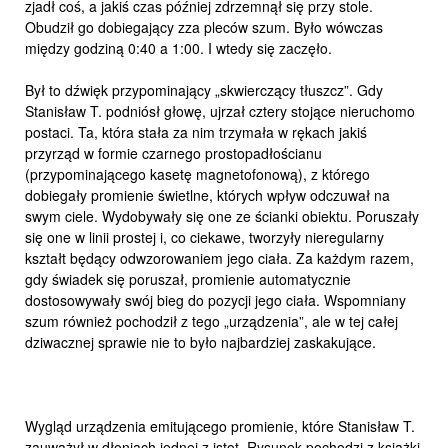
zjadł coś, a jakiś czas później zdrzemnął się przy stole.
Obudził go dobiegający zza pleców szum. Było wówczas
między godziną 0:40 a 1:00. I wtedy się zaczęło.
Był to dźwięk przypominający „skwierczący tłuszcz”. Gdy
Stanisław T. podniósł głowę, ujrzał cztery stojące nieruchomo
postaci. Ta, która stała za nim trzymała w rękach jakiś
przyrząd w formie czarnego prostopadłościanu
(przypominającego kasetę magnetofonową), z którego
dobiegały promienie świetlne, których wpływ odczuwał na
swym ciele. Wydobywały się one ze ścianki obiektu. Poruszały
się one w linii prostej i, co ciekawe, tworzyły nieregularny
kształt będący odwzorowaniem jego ciała. Za każdym razem,
gdy świadek się poruszał, promienie automatycznie
dostosowywały swój bieg do pozycji jego ciała. Wspomniany
szum również pochodził z tego „urządzenia”, ale w tej całej
dziwacznej sprawie nie to było najbardziej zaskakujące.
Wygląd urządzenia emitującego promienie, które Stanisław T.
zauważył w dłoniach jednej z istot. Rysunek pochodzi z książki