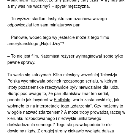
a my was nie widzimy? – spytał mężczyzna.
– To wyższe stadium instynktu samozachowawczego –
odpowiedział ten sam miniaturowy pan.
– Panowie, wobec tego wy jesteście może z tego filmu
amerykańskiego „Najeźdźcy”?
– To nie jest film. Natomiast reżyser wyimaginował sobie tylko
pewne sprawy.
Tu warto się zatrzymać. Kilka miesięcy wcześniej Telewizja
Polska wyemitowała odcinek rzeczonego serialu, w którym
istoty pozaziemskie rzeczywiście były niewidzialne dla ludzi.
Biorąc pod uwagę to, że pan Stanisław znał ten serial,
podobnie jak incydent w
Emilcinie
, warto zastanowić się, jak
wpłynęło to na interpretację tego „zdarzenia”. Czy możemy to
w ogóle nazwać zdarzeniem? A może tropy prowadzą raczej w
kierunku rozbudowanego i niezwykle unikatowego
doświadczenia sennego? Tego się prawdopodobnie nie
dowiemy nigdy. Z drugiej strony ciekawie wygląda dalsza