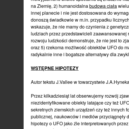
na Ziemię, 2) humanoidalna
budowa ciała
wielu
innej planecie i nie jest dostosowana do wyma
donoszą świadkowie w m.in. przypadku licznyc
wskazuje, że nie mamy do czynienia z genety
ludziach przez przedstawicieli zaawansowanej r
rozwoju ludzkości demonstruje, że nie jest to 
oraz 5) rzekoma możliwość obiektów UFO do ma
radykalnie inne i bogatsze alternatywy dla zwy
WSTĘPNE HIPOTEZY
Autor tekstu J.Vallee w towarzystwie J.A.Hyneka
Przez kilkadziesiąt lat obserwujemy rozwój zjawi
niezidentyfikowane obiekty latające czy też UFO
sekretnych ziemskich urządzeń czy też innych 
publicznej, naukowców i mediów przyciągnęły 
hipotezy o UFO jako źle interpretowanych przez