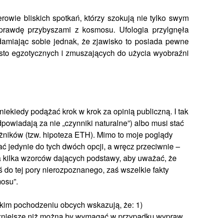
erowie bliskich spotkań, którzy szokują nie tylko swym
prawdę przybyszami z kosmosu. Ufologia przylgnęła
adamiając sobie jednak, że zjawisko to posiada pewne
sto egzotycznych i zmuszających do użycia wyobraźni
ekiedy podążać krok w krok za opinią publiczną. I tak
 odpowiadają za nie „czynniki naturalne”) albo musi stać
ików (tzw. hipoteza ETH). Mimo to moje poglądy
 jedynie do tych dwóch opcji, a wręcz przeciwnie –
 kilka wzorców dających podstawy, aby uważać, że
ś do tej pory nierozpoznanego, zaś wszelkie fakty
mosu”.
kim pochodzeniu obcych wskazują, że: 1)
iczniejsze niż można by wymagać w przypadku wypraw