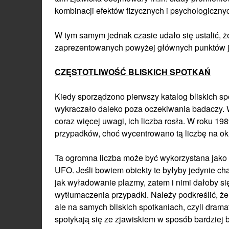
kombinacji efektów fizycznych i psychologiczny
W tym samym jednak czasie udało się ustalić, 
zaprezentowanych powyżej głównych punktów je
CZĘSTOTLIWOŚĆ BLISKICH SPOTKAŃ
Kiedy sporządzono pierwszy katalog bliskich sp
wykraczało daleko poza oczekiwania badaczy. Wr
coraz więcej uwagi, ich liczba rosła. W roku 198
przypadków, choć wycentrowano tą liczbę na ok
Ta ogromna liczba może być wykorzystana jako
UFO. Jeśli bowiem obiekty te byłyby jedynie c
jak wyładowanie plazmy, zatem i nimi dałoby s
wytłumaczenia przypadki. Należy podkreślić, ż
ale na samych bliskich spotkaniach, czyli dram
spotykają się ze zjawiskiem w sposób bardziej 