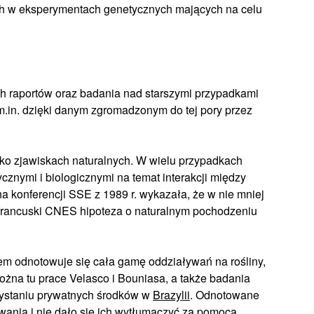
ich w eksperymentach genetycznych mających na celu
h raportów oraz badania nad starszymi przypadkami
m.in. dzięki danym zgromadzonym do tej pory przez
ako zjawiskach naturalnych. W wielu przypadkach
znymi i biologicznymi na temat interakcji między
a konferencji SSE z 1989 r. wykazała, że w nie mniej
francuski CNES hipoteza o naturalnym pochodzeniu
em odnotowuje się cała gamę oddziaływań na rośliny,
ożna tu prace Velasco i Bouniasa, a także badania
zystaniu prywatnych środków w
Brazylii
. Odnotowane
wania i nie dało się ich wytłumaczyć za pomocą