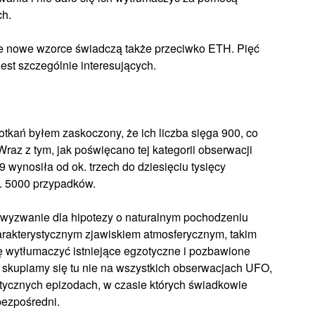
ch.
że nowe wzorce świadczą także przeciwko ETH. Pięć
st szczególnie interesujących.
otkań byłem zaskoczony, że ich liczba sięga 900, co
az z tym, jak poświęcano tej kategorii obserwacji
9 wynosiła od ok. trzech do dziesięciu tysięcy
. 5000 przypadków.
 wyzwanie dla hipotezy o naturalnym pochodzeniu
harakterystycznym zjawiskiem atmosferycznym, takim
ię wytłumaczyć istniejące egzotyczne i pozbawione
e skupiamy się tu nie na wszystkich obserwacjach UFO,
atycznych epizodach, w czasie których świadkowie
bezpośredni.