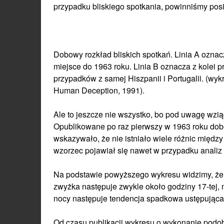
przypadku bliskiego spotkania, powinniśmy posia
Dobowy rozkład bliskich spotkań. Linia A oznac
miejsce do 1963 roku. Linia B oznacza z kolei 
przypadków z samej Hiszpanii i Portugalii. (wykr
Human Deception, 1991).
Ale to jeszcze nie wszystko, bo pod uwagę wzią
Opublikowane po raz pierwszy w 1963 roku dob
wskazywało, że nie istniało wiele różnic międ
wzorzec pojawiał się nawet w przypadku analiz 
Na podstawie powyższego wykresu widzimy, że bl
zwyżka następuje zwykle około godziny 17-tej, 
nocy następuje tendencja spadkowa ustępująca
Od czasu publikacji wykresu o wykonanie podobn