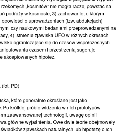
 rzekomych „kosmitów” nie mogła raczej powstać na
gań podróży w kosmosie, 3) zachowanie, o którym
h opowieści o
uprowadzeniach
(tzw. abdukcjach)
cznymi czy naukowymi badaniami przeprowadzanymi na
asy, 4) istnienie zjawiska UFO w różnych okresach
zjawisko ograniczające się do czasów współczesnych
nipulowania czasem i przestrzenią sugeruje
kle akceptowanych hipotez.
 (fot. PD)
ska, które generalnie określane jest jako
. Po krótkiej próbie widzenia w nich prototypów
form zaawansowanej technologii, uwagę opinii
dwa główne wyjaśnienia. Owe dwie teorie obejmowały
 świadków zjawiskach naturalnych lub hipotezę o ich