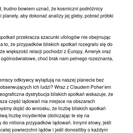
, trudno bowiem uznać, że kosmiczni podróżnicy
planety, aby dokonać analizy jej gleby, pobrać próbki
h spotkań przekracza szacunki ufologów nie obejmując
a to, że przypadków bliskich spotkań rozegrało się do
 że większość relacji pochodzi z Europy, Ameryk oraz
sko ogólnoświatowe, choć brak nam pełnego rozeznania,
iemscy odkrywcy wylądują na naszej planecie bez
obserwujących ich ludzi? Wraz z Claudem Poher’em
eograficzna dystrybucja bliskich spotkań wskazuje, że
ększa część lądowań ma miejsce na obszarach
yśmy dojść do wniosku, że liczbę bliskich spotkań
ą liczbę incydentów (doliczając te się na
 do miliona przypadków lądowań. Innymi słowy, jeśli
 całej powierzchni lądów i jeśli donosiliby o każdym