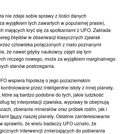
 nie zdaje sobie sprawy z ilości danych
za wyjątkiem tych zawartych w popularnej prasie),
ch mających kryć się za spotkaniami z UFO. Zakłada
szereg błędów w obserwacji klasycznych zjawisk
rzez człowieka połączonych z mało poznanymi
ie, że nawet gdyby naukowcy zajęli się tym
ych niczego nowego, może za wyjątkiem marginalnego
ych stanów postrzegania.
UFO wspiera hipotezę o jego pozaziemskim
ontrolowane przez inteligentne istoty z innej planety,
które są bardzo podobne do tych, jakie ludzkość
ug tej interpretacji zjawiska, wyprawy te obejmują
cach, zbieranie minerałów oraz próbek roślin, jak i
elami
fauny
naszej planety. Ostatnie zainteresowanie
w sprawiło, że wielu badaczy UFO uznało, że
gicznych interwencji zmierzających do pobierania