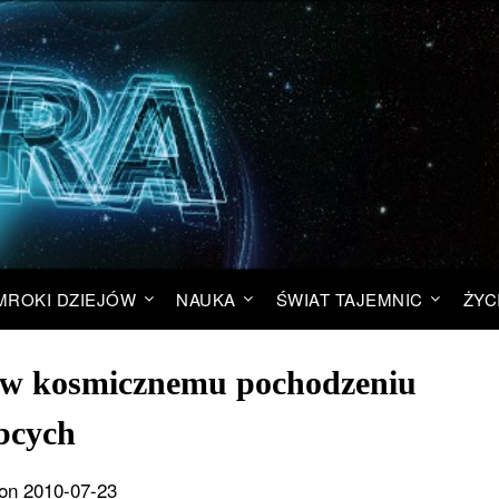
MROKI DZIEJÓW
NAUKA
ŚWIAT TAJEMNIC
ŻYC
iw kosmicznemu pochodzeniu
bcych
on 2010-07-23