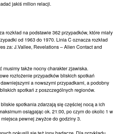
dać jakiś milion relacji.
za rozkład na podstawie 362 przypadków, które miały
przypadki od 1963 do 1970. Linia C oznacza rozkład
es za: J.Vallee, Revelations – Alien Contact and
ć musimy także nocny charakter zjawiska.
owe rozłożenie przypadków bliskich spotkań
zy dawniejszymi a nowszymi przypadkami, a podobny
bliskich spotkań z poszczególnych regionów.
iskie spotkania zdarzają się częściej nocą a ich
maksimum osiągając ok. 21:00, po czym do okolic 1 w
 miejsca pewnej zwyżce do godziny 3.
ych pokusili się też inny badacze. Dla przykładu,