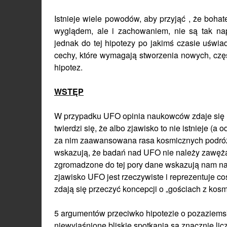
Istnieje wiele powodów, aby przyjąć , że bohat
wyglądem, ale i zachowaniem, nie są tak na
jednak do tej hipotezy po jakimś czasie uświ
cechy, które wymagają stworzenia nowych, czę
hipotez.
WSTĘP
W przypadku UFO opinia naukowców zdaje się ni
twierdzi się, że albo zjawisko to nie istnieje (a
za nim zaawansowana rasa kosmicznych podróżn
wskazują, że badań nad UFO nie należy zawężać
zgromadzone do tej pory dane wskazują nam na
zjawisko UFO jest rzeczywiste i reprezentuje co
zdają się przeczyć koncepcji o „gościach z kos
5 argumentów przeciwko hipotezie o pozaziems
niewyjaśnione bliskie spotkania są znacznie l