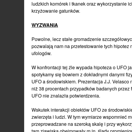
ludzkich komórek i tkanek oraz wykorzystanie 
krzyżowanie gatunków.
WYZWANIA
Powolne, lecz stałe gromadzenie szczegółowyc
pozwalają nam na przetestowanie tych hipotez 
ufologów.
W konfrontacji tej źle wypada hipoteza o UFO j
spotykamy się bowiem z dokładnymi danymi fizyc
UFO a środowiskiem. Prezentacja J.J. Velasco n
niż 38 procentach przypadków badanych przez 
UFO nie znalazła potwierdzenia.
Wskutek interakcji obiektów UFO ze środowiski
zwierzęta i ludzi. W tym wymiarze wspomnieć m
przeprowadzane na szeroką skalę i przy wykor
tam zjawiska obejmowały m.in. ślady promienio