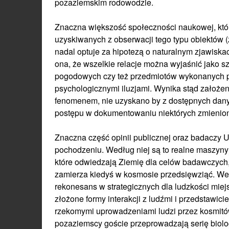
pozaziemskim rodowodzie.
Znaczna większość społeczności naukowej, która
uzyskiwanych z obserwacji tego typu obiektów (
nadal optuje za hipotezą o naturalnym zjawiska
ona, że wszelkie relacje można wyjaśnić jako 
pogodowych czy też przedmiotów wykonanych p
psychologicznymi iluzjami. Wynika stąd założen
fenomenem, nie uzyskano by z dostępnych dan
postępu w dokumentowaniu niektórych zmienion
Znaczna część opinii publicznej oraz badaczy 
pochodzeniu. Według niej są to realne maszyny k
które odwiedzają Ziemię dla celów badawczych, 
zamierza kiedyś w kosmosie przedsięwziąć. Wedł
rekonesans w strategicznych dla ludzkości miejs
złożone formy interakcji z ludźmi i przedstawici
rzekomymi uprowadzeniami ludzi przez kosmitó
pozaziemscy goście przeprowadzają serię biolo