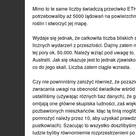
Mimo to te same liczby świadczą przeciwko ETH
potrzebowaliby aż 5000 lądowań na powierzchni 
roślin i stworzyć jej mapę.
Wydaje się jednak, że całkowita liczba bliskic
licznych wydarzeń z przeszłości. Dajmy zatem n
tej pory ok. 50.000. Należy wziąć pod uwagę to,
Australii. Jak się okazuje jest to jednak zjawi
co do jego skali. Liczba zatem ciągle wzrasta.
Czy nie powinniśmy założyć również, że pozaz
zwracania uwagi na obecność świadków wśród 
ustaliliśmy (używając różnych baz danych), że g
omijają one główne skupiska ludności, zaś wi
pozbawionych mieszkańców. Idąc tą linią moglib
pomnożyć należy przez 10, aby uzyskać prawdziw
pustkowiach). Szacując to wszystko doszlibyśmy
ludzie byliby równomiernie rozprzestrzenieni po