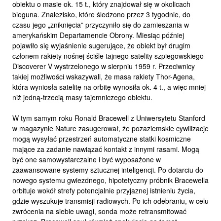
obiektu o masie ok. 15 t., który znajdował się w okolicach
bieguna. Znalezisko, które śledzono przez 3 tygodnie, do
czasu jego „zniknięcia” przyczyniło się do zamieszania w
amerykańskim Departamencie Obrony. Miesiąc później
pojawiło się wyjaśnienie sugerujące, że obiekt był drugim
członem rakiety nośnej ściśle tajnego satelity szpiegowskiego
Discoverer V wystrzelonego w sierpniu 1959 r. Przeciwnicy
takiej możliwości wskazywali, że masa rakiety Thor-Agena,
która wyniosła satelitę na orbitę wynosiła ok. 4 t., a więc mniej
niż jedną-trzecią masy tajemniczego obiektu.
W tym samym roku Ronald Bracewell z Uniwersytetu Stanford
w magazynie Nature zasugerował, że pozaziemskie cywilizacje
mogą wysyłać przestrzeń automatyczne statki kosmiczne
mające za zadanie nawiązać kontakt z innymi rasami. Mogą
być one samowystarczalne i być wyposażone w
zaawansowane systemy sztucznej inteligencji. Po dotarciu do
nowego systemu gwiezdnego, hipotetyczny próbnik Bracewella
orbituje wokół strefy potencjalnie przyjaznej istnieniu życia,
gdzie wyszukuje transmisji radiowych. Po ich odebraniu, w celu
zwrócenia na siebie uwagi, sonda może retransmitować