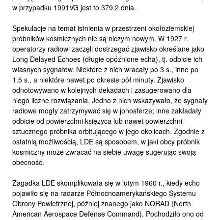
w przypadku 1991VG jest to 379.2 dnia.
Spekulacje na temat istnienia w przestrzeni okołoziemskiej
próbników kosmicznych nie są niczym nowym. W 1927 r.
operatorzy radiowi zaczęli dostrzegać zjawisko określane jako
Long Delayed Echoes (długie opóźnione echa), tj. odbicie ich
własnych sygnałów. Niektóre z nich wracały po 3 s., inne po
1.5 s., a niektóre nawet po okresie pół minuty. Zjawisko
odnotowywano w kolejnych dekadach i zasugerowano dla
niego liczne rozwiązania. Jedno z nich wskazywało, że sygnały
radiowe mogły zatrzymywać się w jonosferze; inne zakładały
odbicie od powierzchni księżyca lub nawet powierzchni
sztucznego próbnika orbitującego w jego okolicach. Zgodnie z
ostatnią możliwością, LDE są sposobem, w jaki obcy próbnik
kosmiczny może zwracać na siebie uwagę sugerując swoją
obecność.
Zagadka LDE skomplikowała się w lutym 1960 r., kiedy echo
pojawiło się na radarze Północnoamerykańskiego Systemu
Obrony Powietrznej, później znanego jako NORAD (North
American Aerospace Defense Command). Pochodziło ono od