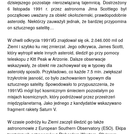
dzisiejszego pozostaje nierozwiązaną tajemnicą. Dostrzeżony
6 listopada 1991 r. przez astronoma Jima Scottiego był
początkowo uważany za obiekt okołoziemski, prawdopodobnie
asteroidę. Niektórzy zauważyli jednak, że bardziej przypomina
on sztucznego satelitę…
W chwili odkrycia 1991VG znajdował się ok. 2.046.000 mil od
Ziemi i szybko ku niej zmierzał. Jego odkrywca, James Scotti,
który wytropił wiele innych asteroid, śledził go przy pomocy
teleskopu z Kitt Peak w Arizonie. Dalsze obserwacje
wskazywały, że obiekt nie zachowywał się w typowy dla
asteroidy sposób. Przykładowo, co każde 7.5 min. zwiększał
trzykrotnie jasność, co było zachowaniem typowym dla
sztucznego satelity. Spowodowało to przypuszczenia, że
1991VG mógł być kosmicznym śmieciem pozostałym po
misjach kosmicznych, który podróżował przez przestrzeń
międzyplanetarną. Jako jednego z kandydatów wskazywano
fragment rakiety Saturn V.
W czasie podróży ku Ziemi zaczęli śledzić go także
astronomowie z European Southern Observatory (ESO). Ekipa