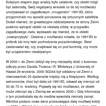
Kolejnym etapem jego analizy było ustalenie, czy obiekt mógł
być asteroidą. Swój negatywny wniosek co do tej możliwości
umotywował on zagadkowym „mruganiem” 1991VG, które
przypominało mu sposób poruszania się sztucznych satelitów.
Dodał również, że grawitacyjne oddziaływanie ze strony Ziemi
powinno wytrącić obiekt na niestałą orbitę; w przypadku
zagadkowego ciała, wydawało się również, że to obiekt
„nowoprzybyły”. Ostatnia z możliwości mówiła, że 1991VG to
próbnik lub inny twór pochodzenia pozaziemskiego. Steel
zastanawiał się, czy znajdował się on pod kontrolą, czy może
był urządzeniem nieaktywnym.
W 2000 r. do Ziemi zbliżył się inny niezwykły dość z kosmosu
odkryty przez Davida Tholena i R. Whiteleya z University of
Hawaii 29 września. 2000 SG344 był oddalony od Ziemi o
równowartość 20 dystansów między nią a Księżycem. Według
astronomów, choć był dalej od 1991VG, zdawał się mierzyć od
30 do 70 m. średnicy. Pojawiły się też możliwości, że obiekt
może zderzyć się z Ziemią we wrześniu 2030 r. Gdy informacja
o tym przedostała się do mediów wywołała niemały zamęt.
Wkrótce podano nowe dane przesuwające datę możliwej kolizji