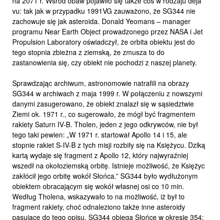
na 2071 r. Wśród obaw pojawiło się także coś w rodzaju déjà
vu: tak jak w przypadku 1991VG zauważono, że SG344 nie
zachowuje się jak asteroida. Donald Yeomans – manager
programu Near Earth Object prowadzonego przez NASA i Jet
Propulsion Laboratory oświadczył, że orbita obiektu jest do
tego stopnia zbieżna z ziemską, że zmusza to do
zastanowienia się, czy obiekt nie pochodzi z naszej planety.
Sprawdzając archiwum, astronomowie natrafili na obrazy
SG344 w archiwach z maja 1999 r. W połączeniu z nowszymi
danymi zasugerowano, że obiekt znalazł się w sąsiedztwie
Ziemi ok. 1971 r., co sugerowało, że mógł być fragmentem
rakiety Saturn IV-B. Tholen, jeden z jego odkrywców, nie był
tego taki pewien: „W 1971 r. startował Apollo 14 i 15, ale
stopnie rakiet S-IV-B z tych misji rozbiły się na Księżycu. Dziką
kartą wydaje się fragment z Apollo 12, który najwyraźniej
wszedł na okołoziemską orbitę. Istnieje możliwość, że Księżyc
zakłócił jego orbitę wokół Słońca.” SG344 było wydłużonym
obiektem obracającym się wokół własnej osi co 10 min.
Według Tholena, wskazywało to na możliwość, iż był to
fragment rakiety, choć odnaleziono także inne asteroidy
pasujące do tego opisu. SG344 obiega Słońce w okresie 354;