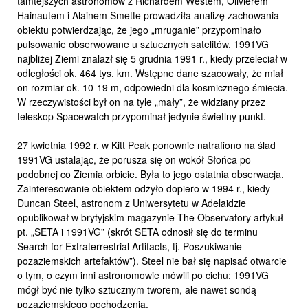
tamtejszych astronomów z Richardem Westem, Olivierem
Hainautem i Alainem Smette prowadziła analizę zachowania
obiektu potwierdzając, że jego „mruganie” przypominało
pulsowanie obserwowane u sztucznych satelitów. 1991VG
najbliżej Ziemi znalazł się 5 grudnia 1991 r., kiedy przeleciał w
odległości ok. 464 tys. km. Wstępne dane szacowały, że miał
on rozmiar ok. 10-19 m, odpowiedni dla kosmicznego śmiecia.
W rzeczywistości był on na tyle „mały”, że widziany przez
teleskop Spacewatch przypominał jedynie świetlny punkt.
27 kwietnia 1992 r. w Kitt Peak ponownie natrafiono na ślad
1991VG ustalając, że porusza się on wokół Słońca po
podobnej co Ziemia orbicie. Była to jego ostatnia obserwacja.
Zainteresowanie obiektem odżyło dopiero w 1994 r., kiedy
Duncan Steel, astronom z Uniwersytetu w Adelaidzie
opublikował w brytyjskim magazynie The Observatory artykuł
pt. „SETA i 1991VG” (skrót SETA odnosił się do terminu
Search for Extraterrestrial Artifacts, tj. Poszukiwanie
pozaziemskich artefaktów”). Steel nie bał się napisać otwarcie
o tym, o czym inni astronomowie mówili po cichu: 1991VG
mógł być nie tylko sztucznym tworem, ale nawet sondą
pozaziemskiego pochodzenia.