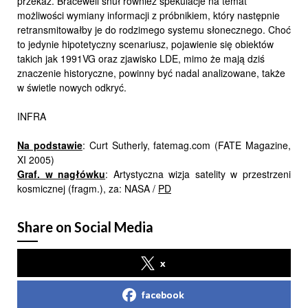
przekaz. Bracewell snuł również spekulacje na temat
możliwości wymiany informacji z próbnikiem, który następnie
retransmitowałby je do rodzimego systemu słonecznego. Choć
to jedynie hipotetyczny scenariusz, pojawienie się obiektów
takich jak 1991VG oraz zjawisko LDE, mimo że mają dziś
znaczenie historyczne, powinny być nadal analizowane, także
w świetle nowych odkryć.
INFRA
Na podstawie
: Curt Sutherly, fatemag.com (FATE Magazine,
XI 2005)
Graf. w nagłówku
: Artystyczna wizja satelity w przestrzeni
kosmicznej (fragm.), za: NASA /
PD
Share on Social Media
x
facebook