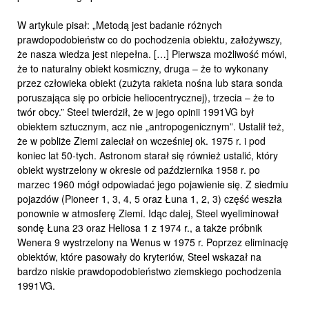
W artykule pisał: „Metodą jest badanie różnych
prawdopodobieństw co do pochodzenia obiektu, założywszy,
że nasza wiedza jest niepełna. […] Pierwsza możliwość mówi,
że to naturalny obiekt kosmiczny, druga – że to wykonany
przez człowieka obiekt (zużyta rakieta nośna lub stara sonda
poruszająca się po orbicie heliocentrycznej), trzecia – że to
twór obcy.” Steel twierdził, że w jego opinii 1991VG był
obiektem sztucznym, acz nie „antropogenicznym”. Ustalił też,
że w pobliże Ziemi zaleciał on wcześniej ok. 1975 r. i pod
koniec lat 50-tych. Astronom starał się również ustalić, który
obiekt wystrzelony w okresie od października 1958 r. po
marzec 1960 mógł odpowiadać jego pojawienie się. Z siedmiu
pojazdów (Pioneer 1, 3, 4, 5 oraz Łuna 1, 2, 3) część weszła
ponownie w atmosferę Ziemi. Idąc dalej, Steel wyeliminował
sondę Łuna 23 oraz Heliosa 1 z 1974 r., a także próbnik
Wenera 9 wystrzelony na Wenus w 1975 r. Poprzez eliminację
obiektów, które pasowały do kryteriów, Steel wskazał na
bardzo niskie prawdopodobieństwo ziemskiego pochodzenia
1991VG.