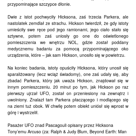
przypominające szczypce dłonie.
Dwie z istot pochwyciły Hicksona, zaś trzecia Parkera, ale
nastolatek zemdlał ze strachu. Hickson twierdził, że gdy istoty
umieściły swe ręce pod jego ramionami, jego ciało stało się
sztywne, potem zaś uniosły go one do oświetlonego
pomieszczenia we wnętrzu NOL, gdzie został poddany
medycznemu badaniu za pomocą przypominającego oko
urządzenia, które – jak sam Hickson, unosiło się w powietrzu.
Na koniec badania, istoty opuściły Hicksona, który unosił się
sparaliżowany (lecz wciąż świadomy), one zaś udały się, aby
zbadać Parkera, który jak uważa Hickson, znajdował się w
innym pomieszczeniu. 20 minut po tym, jak Hickson po raz
pierwszy ujrzał UFO, został on przeniesiony na zewnątrz i
uwolniony. Znalazł tam Parkera płaczącego i modlącego się
na ziemi tuż obok. W chwilę potem obiekt uniósł się wprost w
górę i wystrzelił.
Pasażer UFO znad Pascagouli opisany przez Hicksona
Tony’emu Arcuso (za: Ralph & Judy Blum, Beyond Earth: Man