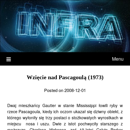
Menu
Wzięcie nad Pascagoulą (1973)
Posted on 2008-12-01
Dwaj mieszkańcy Gautier w stanie Mississippi łowili ryby w
rzece Pascagoula, kiedy ich oczom ukazał się dziwny obiekt, z
którego wyłoniły się trzy postaci o stożkowatych wyrostkach w
miejscu nosa i uszu. Dwie z istot pochwyciły starszego z
mężczyzn, Charlesa Hicksona, zaś 19-letni Calvin Parker