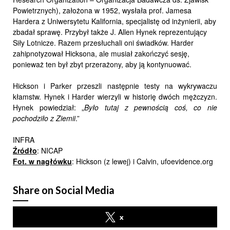
Powietrznych), założona w 1952, wysłała prof. Jamesa
Hardera z Uniwersytetu Kalifornia, specjalistę od inżynierii, aby
zbadał sprawę. Przybył także J. Allen Hynek reprezentujący
Siły Lotnicze. Razem przesłuchali oni świadków. Harder
zahipnotyzował Hicksona, ale musiał zakończyć sesję,
ponieważ ten był zbyt przerażony, aby ją kontynuować.
Hickson i Parker przeszli następnie testy na wykrywaczu
kłamstw. Hynek i Harder wierzyli w historię dwóch mężczyzn.
Hynek powiedział: „
Było tutaj z pewnością coś, co nie
pochodziło z Ziemii
.”
INFRA
Źródło
: NICAP
Fot. w nagłówku
: Hickson (z lewej) i Calvin, ufoevidence.org
Share on Social Media
x