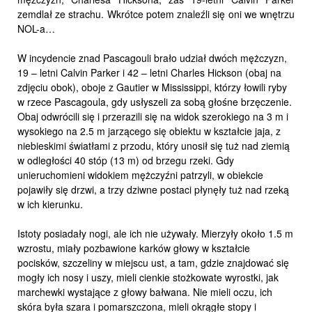
zemdlał ze strachu. Wkrótce potem znaleźli się oni we wnętrzu
NOL-a…
W incydencie znad Pascagouli brało udział dwóch mężczyzn,
19 – letni Calvin Parker i 42 – letni Charles Hickson (obaj na
zdjęciu obok), oboje z Gautier w Mississippi, którzy łowili ryby
w rzece Pascagoula, gdy usłyszeli za sobą głośne brzęczenie.
Obaj odwrócili się i przerazili się na widok szerokiego na 3 m i
wysokiego na 2.5 m jarzącego się obiektu w kształcie jaja, z
niebieskimi światłami z przodu, który unosił się tuż nad ziemią
w odległości 40 stóp (13 m) od brzegu rzeki. Gdy
unieruchomieni widokiem mężczyźni patrzyli, w obiekcie
pojawiły się drzwi, a trzy dziwne postaci płynęły tuż nad rzeką
w ich kierunku.
Istoty posiadały nogi, ale ich nie używały. Mierzyły około 1.5 m
wzrostu, miały pozbawione karków głowy w kształcie
pocisków, szczeliny w miejscu ust, a tam, gdzie znajdować się
mogły ich nosy i uszy, mieli cienkie stożkowate wyrostki, jak
marchewki wystające z głowy bałwana. Nie mieli oczu, ich
skóra była szara i pomarszczona, mieli okrągłe stopy i